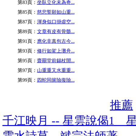
第83頁：
坐臥立化未為奇...
第85頁：
慈悲誓願如山重...
第87頁：
渾身似口掛虛空...
第89頁：
文章有皮有骨髓...
第91頁：
應化非真包古今...
第93頁：
修行如駕上灘舟...
第95頁：
齋罷堂前錫杖閒...
第97頁：
山重重又水重重...
第99頁：
四蛇同篋險復險...
推薦
千江映月 -- 星雲說偈1 
雲水詩草 斌宗法師著