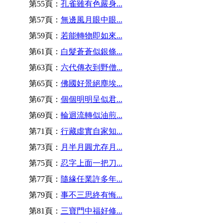
第55頁：
孔雀雖有色嚴身...
第57頁：
無邊風月眼中眼...
第59頁：
若能轉物即如來...
第61頁：
白髮蒼蒼似銀條...
第63頁：
六代傳衣到野僧...
第65頁：
佛國好景絕塵埃...
第67頁：
個個明明呈似君...
第69頁：
輪迴流轉似油煎...
第71頁：
行藏虛實自家知...
第73頁：
月半月圓尤存月...
第75頁：
忍字上面一把刀...
第77頁：
隨緣任業許多年...
第79頁：
事不三思終有悔...
第81頁：
三寶門中福好修...