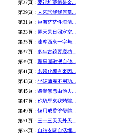
第27頁：
夢裡堆藏總是金...
第29頁：
人來謗我我何當...
第31頁：
巨海茫茫性海清...
第33頁：
麗天杲日照寒空...
第35頁：
達摩西來一字無...
第37頁：
多年古鏡要麼功...
第39頁：
理事圓融泯自他...
第41頁：
名醫化導有來因...
第43頁：
坐破蒲團不用功...
第45頁：
毀譽無憑由他去...
第47頁：
你騎馬來我騎驢...
第49頁：
恆用戒香塗瑩體...
第51頁：
三十三天天外天...
第53頁：
自結玄關自活埋...