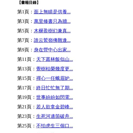
【書籍目錄】
第1頁：
面上無瞋是供養...
第3頁：
萬里修書只為牆...
第5頁：
木樨盈樹幻兼真...
第7頁：
誰云鷲嶺佛難逢...
第9頁：
身在營中心出家...
第11頁：
天下叢林飯似山...
第13頁：
覺樹枯榮幾度更...
第15頁：
禪心一任蛾眉妒...
第17頁：
終日忙忙無了期...
第19頁：
世事紛紛如閃電...
第21頁：
若人欲拿金碧峰...
第23頁：
生死河邊箇破舟...
第25頁：
不怕虎生三個口...