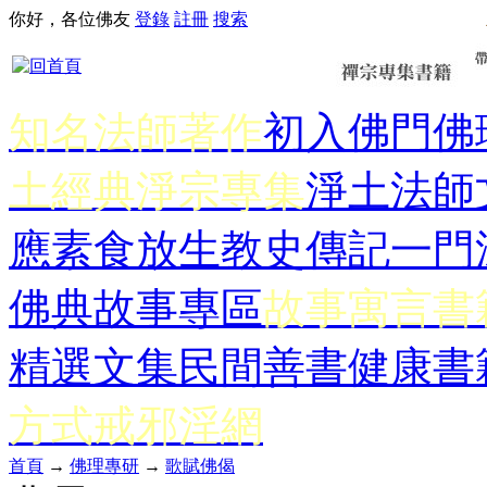
你好，各位佛友
登錄
註冊
搜索
知名法師著作
初入佛門
佛
土經典
淨宗專集
淨土法師
應
素食放生
教史傳記
一門
佛典故事專區
故事寓言書
精選文集
民間善書
健康書
方式
戒邪淫網
首頁
→
佛理專研
→
歌賦佛偈