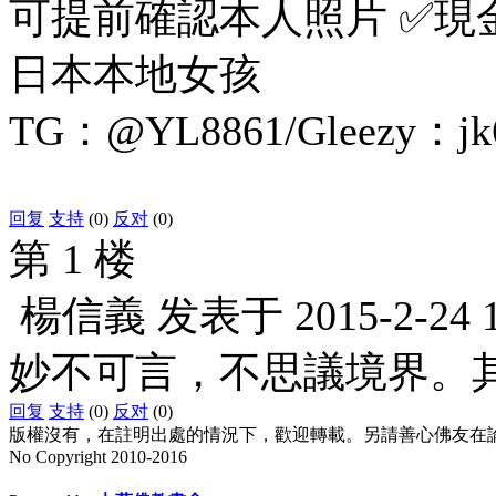
可提前確認本人照片 ✅現
日本本地女孩
TG：@YL8861/Gleezy：jk
回复
支持
(0)
反对
(0)
第 1 楼
楊信義
发表于
2015-2-24 
妙不可言，不思議境界。
回复
支持
(0)
反对
(0)
版權沒有，在註明出處的情況下，歡迎轉載。另請善心佛友在論壇
No Copyright 2010-2016
水晶
順正府大王公求道