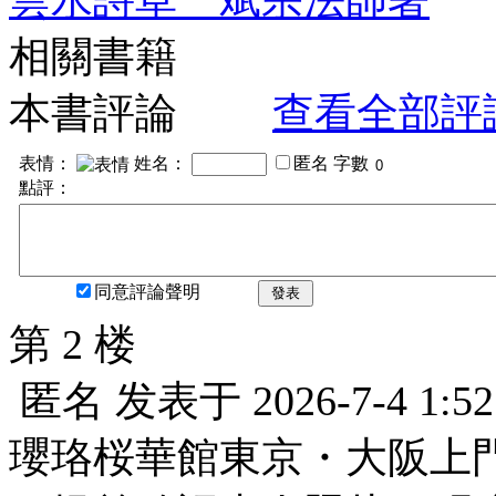
相關書籍
本書評論
查看全部評
表情：
姓名：
匿名
字數
點評：
同意評論聲明
發表
第 2 楼
匿名
发表于
2026-7-4 1:52
瓔珞桜華館東京・大阪上