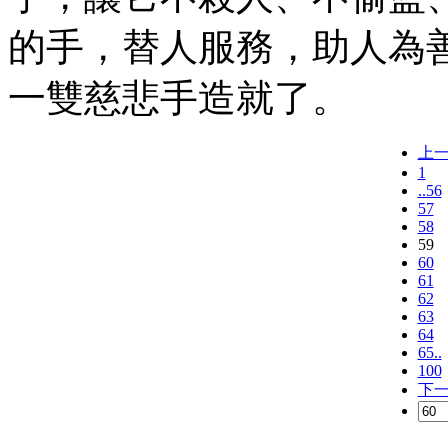
的手，替人服務，助人為
一雙慈悲手造就了。
上
1
..56
57
58
59
60
61
62
63
64
65..
100
下