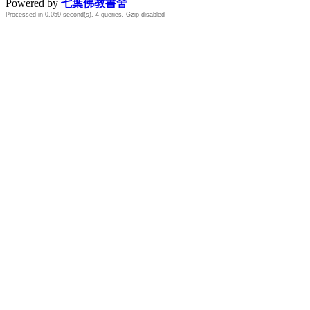
Powered by
七葉佛教書舍
Processed in 0.059 second(s), 4 queries, Gzip disabled