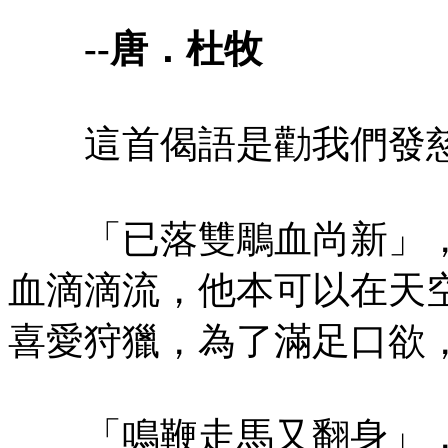
--唐．杜牧
這首偈語是勸我們發慈
「已落雙鵰血尚新」，
血滴滴流，他本可以在天
喜愛狩獵，為了滿足口欲
「鳴鞭走馬又翻身」，