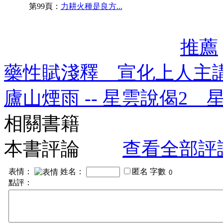
第99頁：
力耕火種是良方...
推薦
藥性賦淺釋 宣化上人主
廬山煙雨 -- 星雲說偈2 
相關書籍
本書評論
查看全部評
表情：
姓名：
匿名
字數
點評：