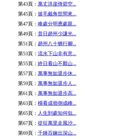
第43頁：
萬丈洪崖倚碧空...
第45頁：
披毛戴角世間來...
第47頁：
喚處分明應處親...
第49頁：
昔日趙州少謙光...
第51頁：
趙州八十猶行腳...
第53頁：
流水下山非有意...
第55頁：
終日看山不厭山...
第57頁：
萬事無如退步休...
第59頁：
萬事無如退步人...
第61頁：
萬事無如退步高...
第63頁：
橫看成嶺側成峰...
第65頁：
人生到處知何似...
第67頁：
從征萬里走風沙...
第69頁：
千錘百鍊出深山...