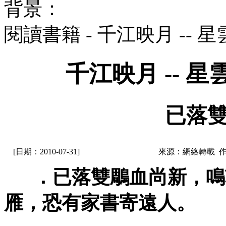
背景：
閱讀書籍 - 千江映月 --
千江映月 -- 
已落雙
[日期：2010-07-31]
來源：網絡轉載 
．已落雙鵰血尚新，鳴
雁，恐有家書寄遠人。