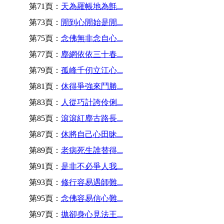
第71頁：
天為羅帳地為氈...
第73頁：
閒到心閒始是閒...
第75頁：
念佛無非念自心...
第77頁：
塵網依依三十春...
第79頁：
孤峰千仞立江心...
第81頁：
休得爭強來鬥勝...
第83頁：
人從巧計誇伶俐...
第85頁：
滾滾紅塵古路長...
第87頁：
休將自己心田昧...
第89頁：
老病死生誰替得...
第91頁：
是非不必爭人我...
第93頁：
修行容易遇師難...
第95頁：
念佛容易信心難...
第97頁：
拋卻身心見法王...