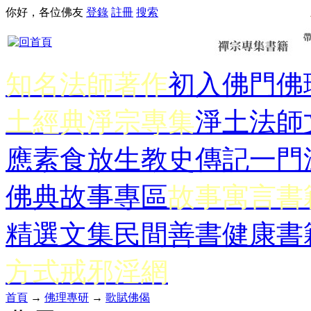
你好，各位佛友
登錄
註冊
搜索
知名法師著作
初入佛門
佛
土經典
淨宗專集
淨土法師
應
素食放生
教史傳記
一門
佛典故事專區
故事寓言書
精選文集
民間善書
健康書
方式
戒邪淫網
首頁
→
佛理專研
→
歌賦佛偈