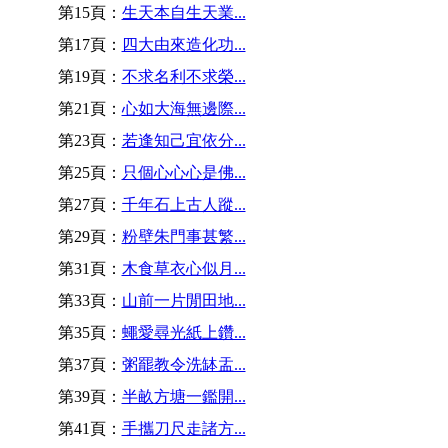
第15頁：
生天本自生天業...
第17頁：
四大由來造化功...
第19頁：
不求名利不求榮...
第21頁：
心如大海無邊際...
第23頁：
若逢知己宜依分...
第25頁：
只個心心心是佛...
第27頁：
千年石上古人蹤...
第29頁：
粉壁朱門事甚繁...
第31頁：
木食草衣心似月...
第33頁：
山前一片閒田地...
第35頁：
蠅愛尋光紙上鑽...
第37頁：
粥罷教令洗缽盂...
第39頁：
半畝方塘一鑑開...
第41頁：
手攜刀尺走諸方...