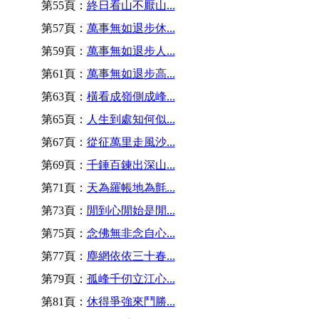
第55頁：
終日看山不厭山...
第57頁：
萬事無如退步休...
第59頁：
萬事無如退步人...
第61頁：
萬事無如退步高...
第63頁：
橫看成嶺側成峰...
第65頁：
人生到處知何似...
第67頁：
從征萬里走風沙...
第69頁：
千錘百鍊出深山...
第71頁：
天為羅帳地為氈...
第73頁：
閒到心閒始是閒...
第75頁：
念佛無非念自心...
第77頁：
塵網依依三十春...
第79頁：
孤峰千仞立江心...
第81頁：
休得爭強來鬥勝...