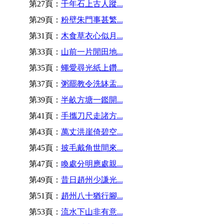
第27頁：
千年石上古人蹤...
第29頁：
粉壁朱門事甚繁...
第31頁：
木食草衣心似月...
第33頁：
山前一片閒田地...
第35頁：
蠅愛尋光紙上鑽...
第37頁：
粥罷教令洗缽盂...
第39頁：
半畝方塘一鑑開...
第41頁：
手攜刀尺走諸方...
第43頁：
萬丈洪崖倚碧空...
第45頁：
披毛戴角世間來...
第47頁：
喚處分明應處親...
第49頁：
昔日趙州少謙光...
第51頁：
趙州八十猶行腳...
第53頁：
流水下山非有意...