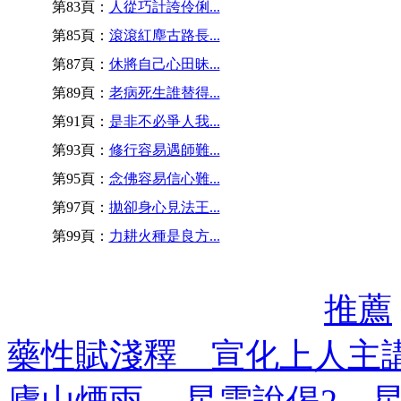
第83頁：
人從巧計誇伶俐...
第85頁：
滾滾紅塵古路長...
第87頁：
休將自己心田昧...
第89頁：
老病死生誰替得...
第91頁：
是非不必爭人我...
第93頁：
修行容易遇師難...
第95頁：
念佛容易信心難...
第97頁：
拋卻身心見法王...
第99頁：
力耕火種是良方...
推薦
藥性賦淺釋 宣化上人主
廬山煙雨 -- 星雲說偈2 