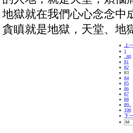
地獄就在我們心心念念中
貪瞋就是地獄，天堂、地
上
1
..80
81
82
83
84
85
86
87
88
89..
100
下