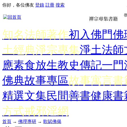
你好，各位佛友
登錄
註冊
搜索
知名法師著作
初入佛門
佛
土經典
淨宗專集
淨土法師
應
素食放生
教史傳記
一門
佛典故事專區
故事寓言書
精選文集
民間善書
健康書
方式
戒邪淫網
首頁
→
佛理專研
→
歌賦佛偈