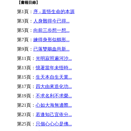
【書籍目錄】
第1頁：
序 - 直悟生命的本源
第3頁：
人身難得今已得...
第5頁：
向前三步想一想...
第7頁：
練得身形似鶴形...
第9頁：
已落雙鵰血尚新...
第11頁：
光明寂照遍河沙...
第13頁：
憶著當年未悟時...
第15頁：
生天本自生天業...
第17頁：
四大由來造化功...
第19頁：
不求名利不求榮...
第21頁：
心如大海無邊際...
第23頁：
若逢知己宜依分...
第25頁：
只個心心心是佛...