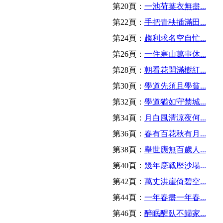
第20頁：
一池荷葉衣無盡...
第22頁：
手把青秧插滿田...
第24頁：
趨利求名空自忙...
第26頁：
一住寒山萬事休...
第28頁：
朝看花開滿樹紅...
第30頁：
學道先須且學貧...
第32頁：
學道猶如守禁城...
第34頁：
月白風清涼夜何...
第36頁：
春有百花秋有月...
第38頁：
舉世應無百歲人...
第40頁：
幾年鏖戰歷沙場...
第42頁：
萬丈洪崖倚碧空...
第44頁：
一年春盡一年春...
第46頁：
醉眠醒臥不歸家...