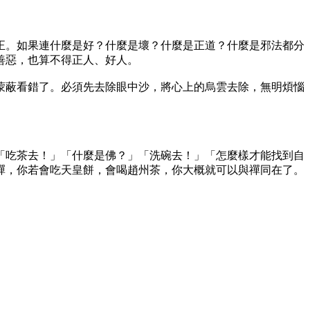
。如果連什麼是好？什麼是壞？什麼是正道？什麼是邪法都分
善惡，也算不得正人、好人。
蔽看錯了。必須先去除眼中沙，將心上的烏雲去除，無明煩惱
吃茶去！」「什麼是佛？」「洗碗去！」「怎麼樣才能找到自
禪，你若會吃天皇餅，會喝趙州茶，你大概就可以與禪同在了。