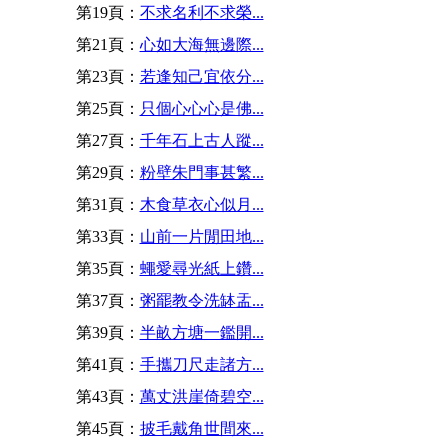
第19頁：
不求名利不求榮...
第21頁：
心如大海無邊際...
第23頁：
若逢知己宜依分...
第25頁：
只個心心心是佛...
第27頁：
千年石上古人蹤...
第29頁：
粉壁朱門事甚繁...
第31頁：
木食草衣心似月...
第33頁：
山前一片閒田地...
第35頁：
蠅愛尋光紙上鑽...
第37頁：
粥罷教令洗缽盂...
第39頁：
半畝方塘一鑑開...
第41頁：
手攜刀尺走諸方...
第43頁：
萬丈洪崖倚碧空...
第45頁：
披毛戴角世間來...