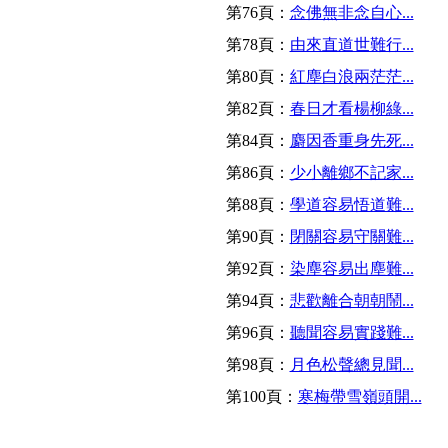
第76頁：
念佛無非念自心...
第78頁：
由來直道世難行...
第80頁：
紅塵白浪兩茫茫...
第82頁：
春日才看楊柳綠...
第84頁：
麝因香重身先死...
第86頁：
少小離鄉不記家...
第88頁：
學道容易悟道難...
第90頁：
閉關容易守關難...
第92頁：
染塵容易出塵難...
第94頁：
悲歡離合朝朝鬧...
第96頁：
聽聞容易實踐難...
第98頁：
月色松聲總見聞...
第100頁：
寒梅帶雪嶺頭開...