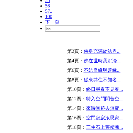
55
56
57..
100
下一頁
第2頁：
佛身充滿於法界...
第4頁：
佛在世時我沉淪...
第6頁：
不結良緣與善緣...
第8頁：
從來共住不知名...
第10頁：
終日尋春不見春...
第12頁：
特入空門問苦空...
第14頁：
來時無跡去無蹤...
第16頁：
空門寂寂汝思家...
第18頁：
三生石上舊精魂...