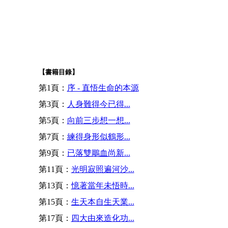
【書籍目錄】
第1頁：
序 - 直悟生命的本源
第3頁：
人身難得今已得...
第5頁：
向前三步想一想...
第7頁：
練得身形似鶴形...
第9頁：
已落雙鵰血尚新...
第11頁：
光明寂照遍河沙...
第13頁：
憶著當年未悟時...
第15頁：
生天本自生天業...
第17頁：
四大由來造化功...