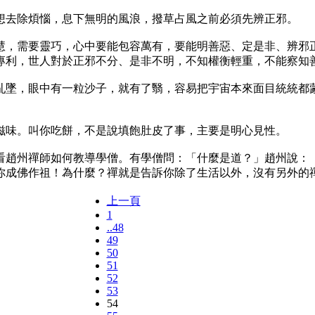
去除煩惱，息下無明的風浪，撥草占風之前必須先辨正邪。
，需要靈巧，心中要能包容萬有，要能明善惡、定是非、辨邪正
專利，世人對於正邪不分、是非不明，不知權衡輕重，不能察知
墜，眼中有一粒沙子，就有了翳，容易把宇宙本來面目統統都蒙
味。叫你吃餅，不是說填飽肚皮了事，主要是明心見性。
趙州禪師如何教導學僧。有學僧問：「什麼是道？」趙州說：「
你成佛作祖！為什麼？禪就是告訴你除了生活以外，沒有另外的
上一頁
1
..48
49
50
51
52
53
54