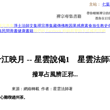
主站：
七葉
淨宗專集
淨土法師文集
禪宗專集
藏傳佛教
因果感應
素食放生
教史
集
民間善書
健康書籍
我們的 Facebook 粉絲群
贊助方式
戒邪淫網
江映月 -- 星雲說偈1 星雲法
撥草占風辨正邪...
來源：網絡轉載 作者：星雲法師著
心難喫趙州茶。