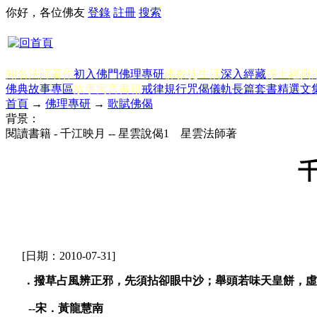
你好，各位佛友
登錄
註冊
搜索
知名法師著作
初入佛門
佛理專研
佛教徒生活
深入經藏
淨土經典
佛典故事專區
故事寓言書籍
戒律規行
咒偈儀軌
長篇套書
精選文
首頁
→
佛理專研
→
歌賦佛偈
背景：
閱讀書籍 - 千江映月 -- 星雲說偈1 星雲法師著
千
[日期：2010-07-31]
．撥草占風辨正邪，先須拈卻眼中沙；舉頭若味天皇餅，虛
--宋．黃龍慧南