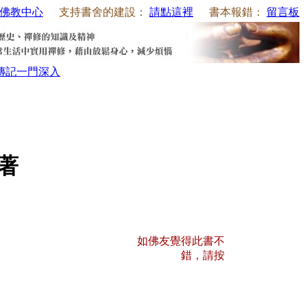
佛教中心
支持書舍的建設：
請點這裡
書本報錯：
留言板
傳記
一門深入
師著
如佛友覺得此書不
錯，請按