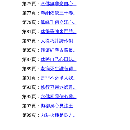
第75頁：
念佛無非念自心...
第77頁：
塵網依依三十春...
第79頁：
孤峰千仞立江心...
第81頁：
休得爭強來鬥勝...
第83頁：
人從巧計誇伶俐...
第85頁：
滾滾紅塵古路長...
第87頁：
休將自己心田昧...
第89頁：
老病死生誰替得...
第91頁：
是非不必爭人我...
第93頁：
修行容易遇師難...
第95頁：
念佛容易信心難...
第97頁：
拋卻身心見法王...
第99頁：
力耕火種是良方...