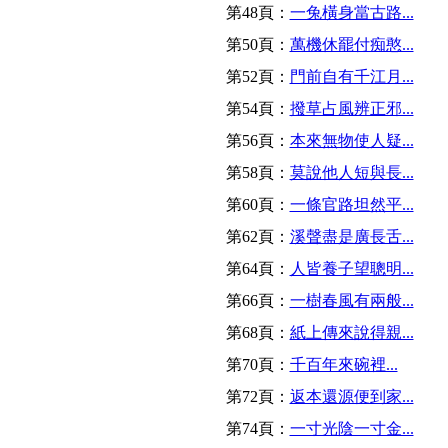
第48頁：
一兔橫身當古路...
第50頁：
萬機休罷付痴憨...
第52頁：
門前自有千江月...
第54頁：
撥草占風辨正邪...
第56頁：
本來無物使人疑...
第58頁：
莫說他人短與長...
第60頁：
一條官路坦然平...
第62頁：
溪聲盡是廣長舌...
第64頁：
人皆養子望聰明...
第66頁：
一樹春風有兩般...
第68頁：
紙上傳來說得親...
第70頁：
千百年來碗裡...
第72頁：
返本還源便到家...
第74頁：
一寸光陰一寸金...