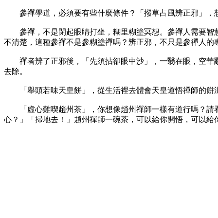
參禪學道，必須要有些什麼條件？「撥草占風辨正邪」，想
參禪，不是閉起眼睛打坐，糊里糊塗冥想。參禪人需要智慧
不清楚，這種參禪不是參糊塗禪嗎？辨正邪，不只是參禪人的
禪者辨了正邪後，「先須拈卻眼中沙」，一翳在眼，空華亂
去除。
「舉頭若味天皇餅」，從生活裡去體會天皇道悟禪師的餅滋
「虛心難喫趙州茶」，你想像趙州禪師一樣有道行嗎？請看
心？」「掃地去！」趙州禪師一碗茶，可以給你開悟，可以給