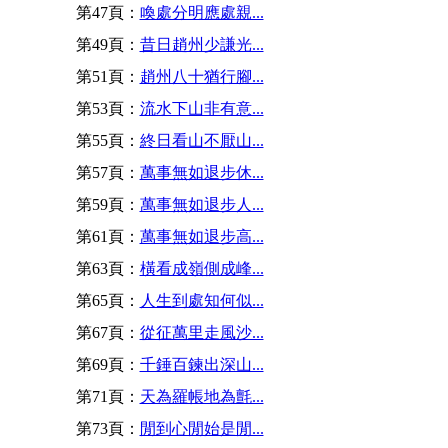
第47頁：
喚處分明應處親...
第49頁：
昔日趙州少謙光...
第51頁：
趙州八十猶行腳...
第53頁：
流水下山非有意...
第55頁：
終日看山不厭山...
第57頁：
萬事無如退步休...
第59頁：
萬事無如退步人...
第61頁：
萬事無如退步高...
第63頁：
橫看成嶺側成峰...
第65頁：
人生到處知何似...
第67頁：
從征萬里走風沙...
第69頁：
千錘百鍊出深山...
第71頁：
天為羅帳地為氈...
第73頁：
閒到心閒始是閒...