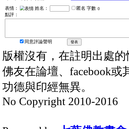
表情：
姓名：
匿名
字數
點評：
同意評論聲明
發表
版權沒有，在註明出處的
佛友在論壇、faceboo
功德與印經無異。
No Copyright 2010-2016
水晶
順正府大王公求道