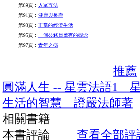
第89頁：
入眾五法
第91頁：
健康與長壽
第93頁：
正當的經濟生活
第95頁：
一個公務員應有的觀念
第97頁：
青年之病
推薦
圓滿人生 -- 星雲法語1 
生活的智慧 證嚴法師著
相關書籍
本書評論
查看全部評