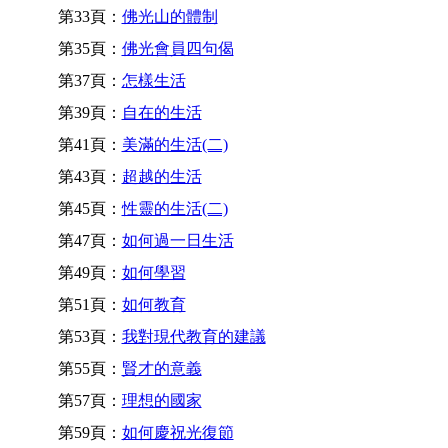
第33頁：
佛光山的體制
第35頁：
佛光會員四句偈
第37頁：
怎樣生活
第39頁：
自在的生活
第41頁：
美滿的生活(二)
第43頁：
超越的生活
第45頁：
性靈的生活(二)
第47頁：
如何過一日生活
第49頁：
如何學習
第51頁：
如何教育
第53頁：
我對現代教育的建議
第55頁：
賢才的意義
第57頁：
理想的國家
第59頁：
如何慶祝光復節