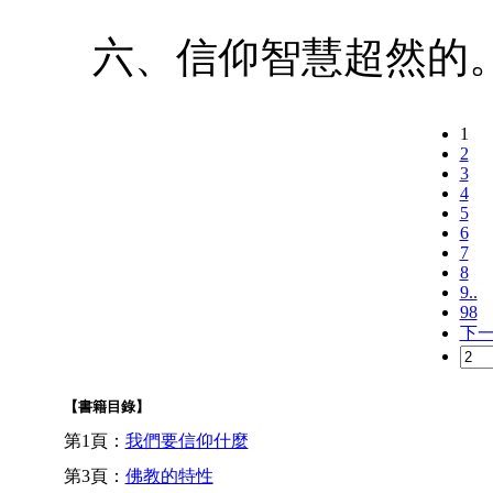
六、信仰智慧超然的
1
2
3
4
5
6
7
8
9..
98
下
【書籍目錄】
第1頁：
我們要信仰什麼
第3頁：
佛教的特性