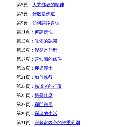
第5頁：
大乘佛教的精神
第7頁：
什麼是佛道
第9頁：
如何認識真理
第11頁：
何謂佛性
第13頁：
皈依的認識
第15頁：
涅槃是什麼
第17頁：
善知識的條件
第19頁：
極樂淨土
第21頁：
如何修行
第23頁：
修道者的行儀
第25頁：
悟是什麼
第27頁：
禪門宗風
第29頁：
禪者的生活
第31頁：
宗教家內心的輕重分別