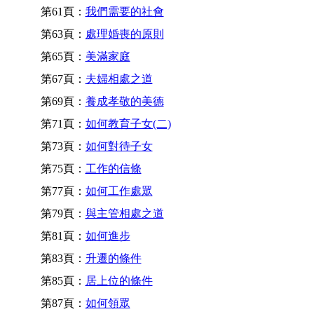
第61頁：
我們需要的社會
第63頁：
處理婚喪的原則
第65頁：
美滿家庭
第67頁：
夫婦相處之道
第69頁：
養成孝敬的美德
第71頁：
如何教育子女(二)
第73頁：
如何對待子女
第75頁：
工作的信條
第77頁：
如何工作處眾
第79頁：
與主管相處之道
第81頁：
如何進步
第83頁：
升遷的條件
第85頁：
居上位的條件
第87頁：
如何領眾