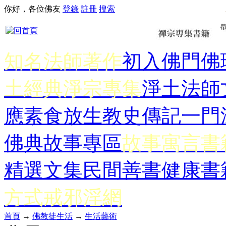
你好，各位佛友
登錄
註冊
搜索
知名法師著作
初入佛門
佛
土經典
淨宗專集
淨土法師
應
素食放生
教史傳記
一門
佛典故事專區
故事寓言書
精選文集
民間善書
健康書
方式
戒邪淫網
首頁
→
佛教徒生活
→
生活藝術