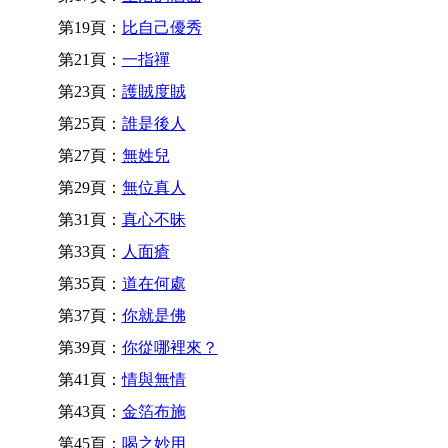
第19頁：
比自己優秀
第21頁：
一指禪
第23頁：
護賊度賊
第25頁：
誰是後人
第27頁：
無姓兒
第29頁：
無位真人
第31頁：
真心不昧
第33頁：
人面瘡
第35頁：
道在何處
第37頁：
你就是佛
第39頁：
你從哪裡來？
第41頁：
情與無情
第43頁：
金箔布施
第45頁：
喝之妙用