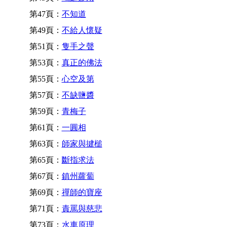
第47頁：
不知道
第49頁：
不給人懷疑
第51頁：
隻手之聲
第53頁：
真正的佛法
第55頁：
心空及第
第57頁：
不缺鹽醬
第59頁：
青梅子
第61頁：
一圓相
第63頁：
師家與揵槌
第65頁：
斷指求法
第67頁：
鎮州蘿蔔
第69頁：
禪師的寶座
第71頁：
責罵與慈悲
第73頁：
水車原理