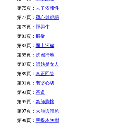
第75頁：
去了依賴性
第77頁：
禪心與經語
第79頁：
禪與牛
第81頁：
服從
第83頁：
面上污穢
第85頁：
洗碗掃地
第87頁：
師姑是女人
第89頁：
真正回答
第91頁：
老婆心切
第93頁：
茶道
第95頁：
為師胸懷
第97頁：
大顛與韓愈
第99頁：
菩提本無樹