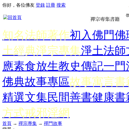
你好，各位佛友
登錄
註冊
搜索
知名法師著作
初入佛門
佛
土經典
淨宗專集
淨土法師
應
素食放生
教史傳記
一門
佛典故事專區
故事寓言書
精選文集
民間善書
健康書
方式
戒邪淫網
首頁
→
禪宗專集
→
禪門故事