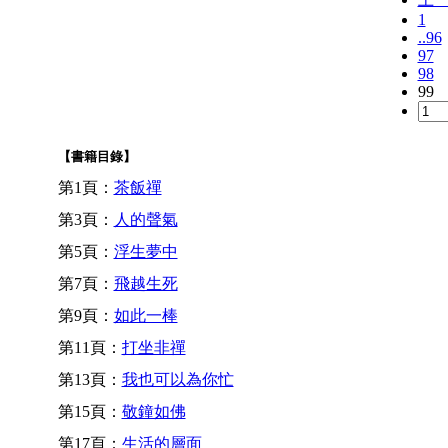
1
..96
97
98
99
【書籍目錄】
第1頁：
茶飯禪
第3頁：
人的聲氣
第5頁：
浮生夢中
第7頁：
飛越生死
第9頁：
如此一棒
第11頁：
打坐非禪
第13頁：
我也可以為你忙
第15頁：
敬鐘如佛
第17頁：
生活的層面