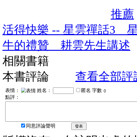
推薦
活得快樂 -- 星雲禪話3 
牛的禮贊 耕雲先生講述
相關書籍
本書評論
查看全部評
表情：
姓名：
匿名
字數
點評：
同意評論聲明
發表