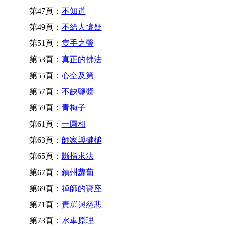
第47頁：
不知道
第49頁：
不給人懷疑
第51頁：
隻手之聲
第53頁：
真正的佛法
第55頁：
心空及第
第57頁：
不缺鹽醬
第59頁：
青梅子
第61頁：
一圓相
第63頁：
師家與揵槌
第65頁：
斷指求法
第67頁：
鎮州蘿蔔
第69頁：
禪師的寶座
第71頁：
責罵與慈悲
第73頁：
水車原理