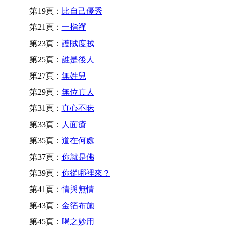
第19頁：
比自己優秀
第21頁：
一指禪
第23頁：
護賊度賊
第25頁：
誰是後人
第27頁：
無姓兒
第29頁：
無位真人
第31頁：
真心不昧
第33頁：
人面瘡
第35頁：
道在何處
第37頁：
你就是佛
第39頁：
你從哪裡來？
第41頁：
情與無情
第43頁：
金箔布施
第45頁：
喝之妙用