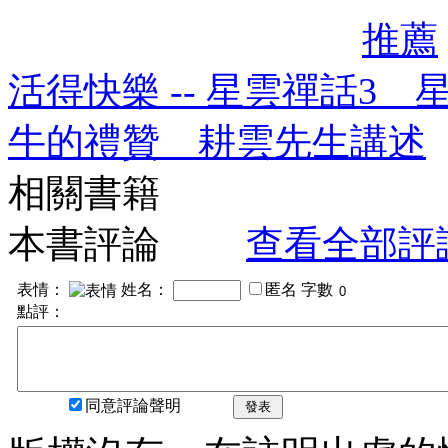
推薦
活得快樂 -- 星雲禪話3 
牛的禮贊 耕雲先生講述
相關書籍
本書評論
查看全部評
表情：
姓名：
匿名
字數
點評：
同意評論聲明
發表