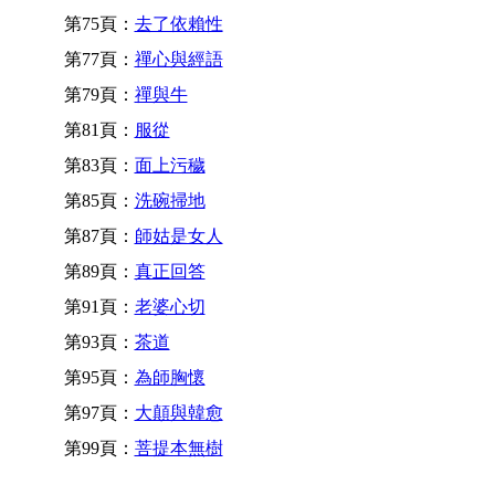
第75頁：
去了依賴性
第77頁：
禪心與經語
第79頁：
禪與牛
第81頁：
服從
第83頁：
面上污穢
第85頁：
洗碗掃地
第87頁：
師姑是女人
第89頁：
真正回答
第91頁：
老婆心切
第93頁：
茶道
第95頁：
為師胸懷
第97頁：
大顛與韓愈
第99頁：
菩提本無樹