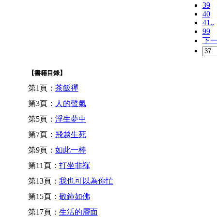
39
40
41..
99
下
【書籍目錄】
第1頁：
茶飯禪
第3頁：
人的聲氣
第5頁：
浮生夢中
第7頁：
飛越生死
第9頁：
如此一棒
第11頁：
打坐非禪
第13頁：
我也可以為你忙
第15頁：
敬鐘如佛
第17頁：
生活的層面