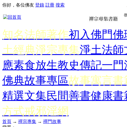
你好，各位佛友
登錄
註冊
搜索
知名法師著作
初入佛門
佛
土經典
淨宗專集
淨土法師
應
素食放生
教史傳記
一門
佛典故事專區
故事寓言書
精選文集
民間善書
健康書
方式
戒邪淫網
首頁
→
禪宗專集
→
禪門故事