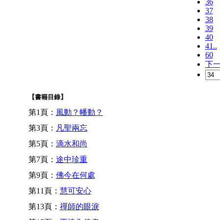
36
37
38
39
40
41..
60
下
【書籍目錄】
第1頁：
風動？幡動？
第3頁：
凡聖兩忘
第5頁：
滴水和尚
第7頁：
途中珍重
第9頁：
佛今在何處
第11頁：
慧可安心
第13頁：
禪師的眼淚