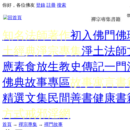
你好，各位佛友
登錄
註冊
搜索
知名法師著作
初入佛門
佛
土經典
淨宗專集
淨土法師
應
素食放生
教史傳記
一門
佛典故事專區
故事寓言書
精選文集
民間善書
健康書
方式
戒邪淫網
首頁
→
禪宗專集
→
禪門故事