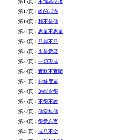
第15頁：
不愧為侍者
第17頁：
誰的罪過
第19頁：
我不是佛
第21頁：
思量不思量
第23頁：
見與不見
第25頁：
也是恁麼
第27頁：
一切現成
第29頁：
宜默不宜喧
第31頁：
化緣度眾
第33頁：
怎能會得
第35頁：
不得不說
第37頁：
佛堂無佛
第39頁：
得意忘言
第41頁：
成見不空