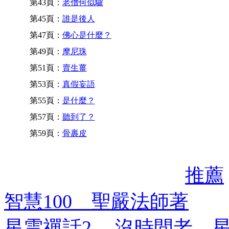
第43頁：
老僧何似驢
第45頁：
誰是後人
第47頁：
佛心是什麼？
第49頁：
摩尼珠
第51頁：
賣生薑
第53頁：
真假妄語
第55頁：
是什麼？
第57頁：
聽到了？
第59頁：
骨裹皮
推薦
智慧100 聖嚴法師著
星雲禪話2 -- 沒時間老 