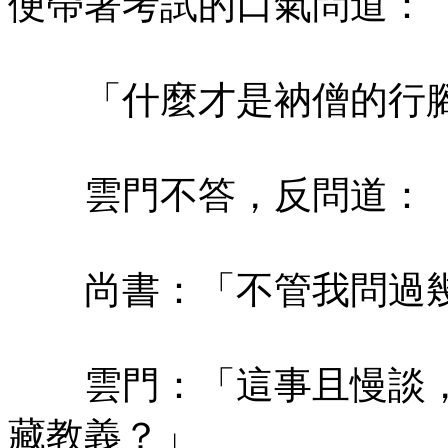
便帶著考試的口氣問道：
「什麼才是衲僧的行腳
雲門不答，反問道：「
尚書：「不管我問過幾
雲門：「這事且慢談，
藏教義？」