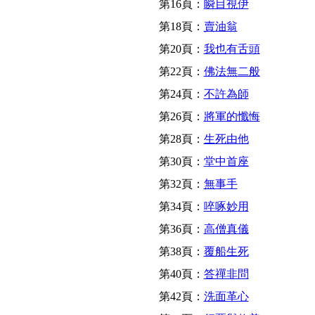
第16頁：
瞬目視伊
第18頁：
賣油翁
第20頁：
我也有舌頭
第22頁：
佛法無二般
第24頁：
不許為師
第26頁：
將軍的懺悔
第28頁：
生死由他
第30頁：
堂中首座
第32頁：
無事手
第34頁：
啐啄妙用
第36頁：
高僧真儀
第38頁：
覆船生死
第40頁：
答禪非問
第42頁：
洗面革心