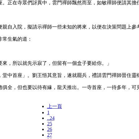
。正在寺眾們訝異中，雲門禪師飄然而至，如敏禪師便請其擔
親自入院，擬請示禪師一些未知的將來，以便在決策問題上參
非常生氣的道：
來，所以就先示寂了，但留有一個盒子要給你。」
堂中首座」。劉王悟其意旨，遂就罷兵，禮請雲門禪師晉住靈
俱全，但也要以待有緣，龍天推出。一寺首座，一待多年，可見
上一頁
1
..24
25
26
27