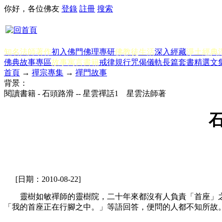
你好，各位佛友
登錄
註冊
搜索
知名法師著作
初入佛門
佛理專研
佛教徒生活
深入經藏
淨土經典
佛典故事專區
故事寓言書籍
戒律規行
咒偈儀軌
長篇套書
精選文
首頁
→
禪宗專集
→
禪門故事
背景：
閱讀書籍 - 石頭路滑 -- 星雲禪話1 星雲法師著
石
[日期：2010-08-22]
靈樹如敏禪師的靈樹院，二十年來都沒有人負責「首座」之
「我的首座正在行腳之中。」等語回答，便問的人都不知所故