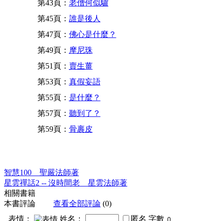
第43頁：
老僧何似驢
第45頁：
誰是後人
第47頁：
佛心是什麼？
第49頁：
摩尼珠
第51頁：
賣生薑
第53頁：
真假妄語
第55頁：
是什麼？
第57頁：
聽到了？
第59頁：
骨裹皮
智慧100 聖嚴法師著
星雲禪話2 -- 沒時間老 星雲法師著
相關書籍
本書評論
查看全部評論
(0)
表情：
姓名：
匿名
字數