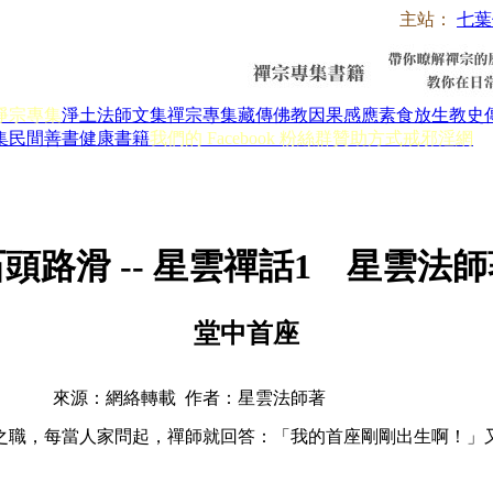
主站：
七葉
淨宗專集
淨土法師文集
禪宗專集
藏傳佛教
因果感應
素食放生
教史
集
民間善書
健康書籍
我們的 Facebook 粉絲群
贊助方式
戒邪淫網
頭路滑 -- 星雲禪話1 星雲法
堂中首座
來源：網絡轉載 作者：星雲法師著
職，每當人家問起，禪師就回答：「我的首座剛剛出生啊！」又
。