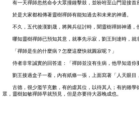
有一天禪師忽然命令大眾撞鐘擊鼓，並吩咐至山門迎接首座
於是大家都相傳著靈樹禪師有能知過去和未來的神通。
不久，五代後漢劉晟，將興兵征討時，聞靈樹禪師神通，便
哪知靈樹禪師已預知其意，就事先示寂，劉王到達時，就
「禪師是生的什麼病？怎麼這麼快就圓寂呢？」
侍者非常誠實的回答道：「禪師並沒有生病，他早知道你要
劉王接過盒子一看，內有紙條一張，上面寫著「人天眼目，
古德，很少濫竽充數，有的虛其位，以待其人；有的雖學德
眾，靈樹如敏禪師早就預見，但是亦要待大器晚成也。