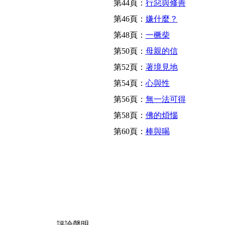
第44頁：
行惡與修善
第46頁：
嫌什麼？
第48頁：
一橛柴
第50頁：
母親的信
第52頁：
著境見地
第54頁：
心與性
第56頁：
無一法可得
第58頁：
佛的煩惱
第60頁：
棒與喝
評論聲明