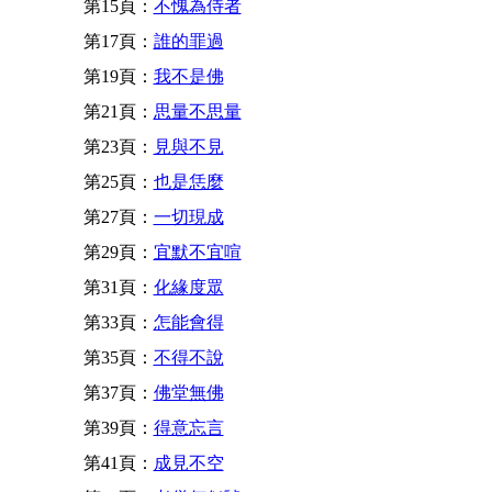
第15頁：
不愧為侍者
第17頁：
誰的罪過
第19頁：
我不是佛
第21頁：
思量不思量
第23頁：
見與不見
第25頁：
也是恁麼
第27頁：
一切現成
第29頁：
宜默不宜喧
第31頁：
化緣度眾
第33頁：
怎能會得
第35頁：
不得不說
第37頁：
佛堂無佛
第39頁：
得意忘言
第41頁：
成見不空