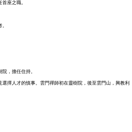
任首座之職。
考。
樹院，擔任住持。
選擇人才的慎事。雲門禪師初在靈樹院，後至雲門山，興教利