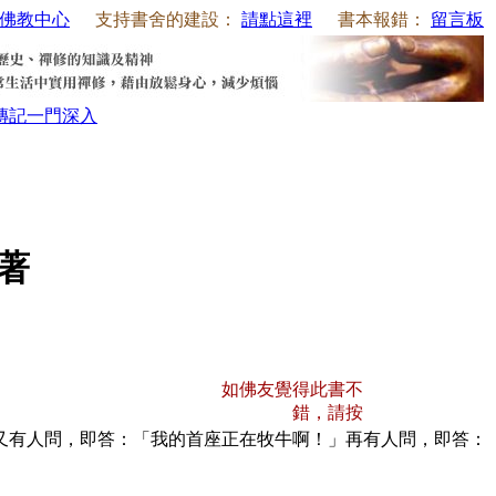
佛教中心
支持書舍的建設：
請點這裡
書本報錯：
留言板
傳記
一門深入
師著
如佛友覺得此書不
錯，請按
有人問，即答：「我的首座正在牧牛啊！」再有人問，即答：