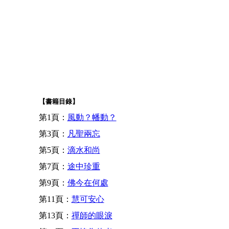
【書籍目錄】
第1頁：
風動？幡動？
第3頁：
凡聖兩忘
第5頁：
滴水和尚
第7頁：
途中珍重
第9頁：
佛今在何處
第11頁：
慧可安心
第13頁：
禪師的眼淚