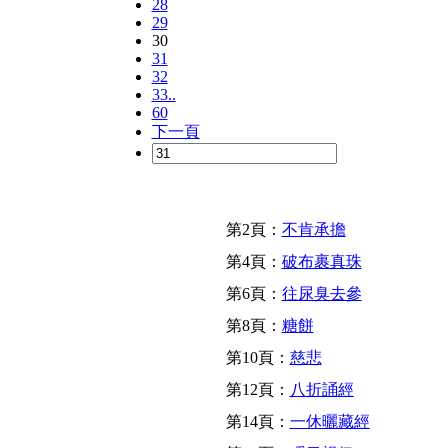
28
29
30
31
32
33..
60
下一頁
第2頁：
不肯承擔
第4頁：
破布裹真珠
第6頁：
往尿臭去參
第8頁：
糖餅
第10頁：
慈悲
第12頁：
八折誦經
第14頁：
一休曬藏經