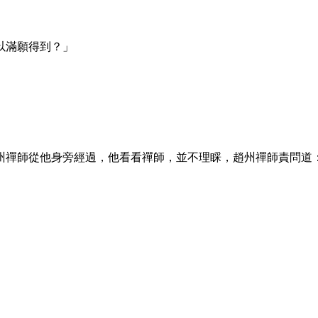
以滿願得到？」
禪師從他身旁經過，他看看禪師，並不理睬，趙州禪師責問道