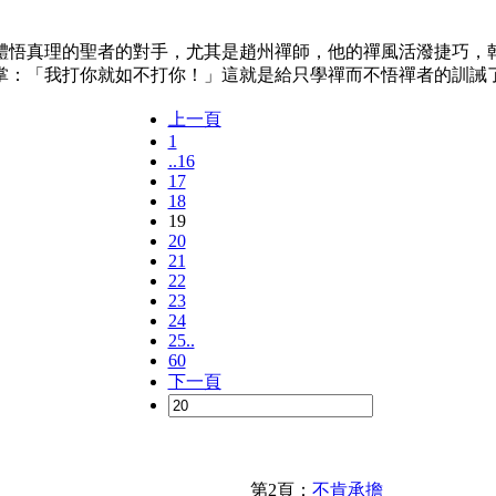
悟真理的聖者的對手，尤其是趙州禪師，他的禪風活潑捷巧，乾
掌：「我打你就如不打你！」這就是給只學禪而不悟禪者的訓誡
上一頁
1
..16
17
18
19
20
21
22
23
24
25..
60
下一頁
第2頁：
不肯承擔