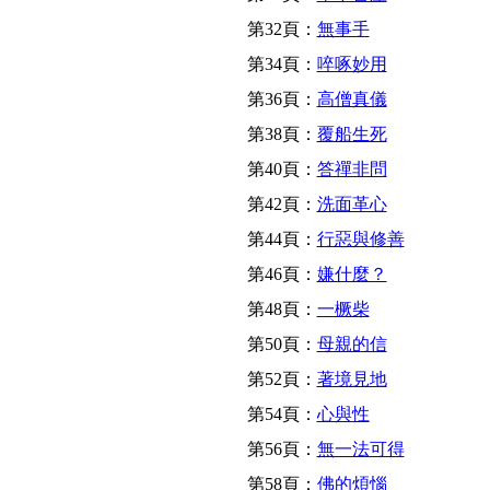
第32頁：
無事手
第34頁：
啐啄妙用
第36頁：
高僧真儀
第38頁：
覆船生死
第40頁：
答禪非問
第42頁：
洗面革心
第44頁：
行惡與修善
第46頁：
嫌什麼？
第48頁：
一橛柴
第50頁：
母親的信
第52頁：
著境見地
第54頁：
心與性
第56頁：
無一法可得
第58頁：
佛的煩惱