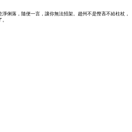
淨俐落，隨便一言，讓你無法招架。趙州不是慳吝不給柱杖，
了。