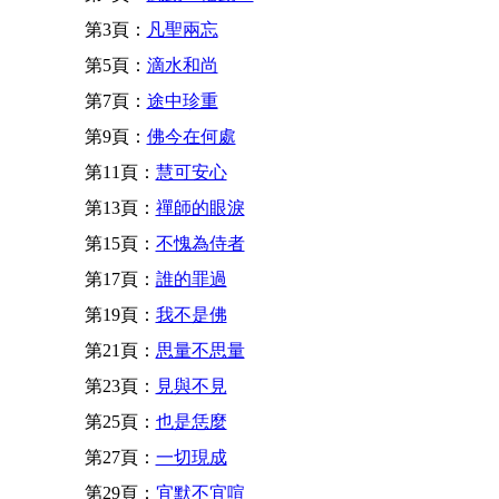
第3頁：
凡聖兩忘
第5頁：
滴水和尚
第7頁：
途中珍重
第9頁：
佛今在何處
第11頁：
慧可安心
第13頁：
禪師的眼淚
第15頁：
不愧為侍者
第17頁：
誰的罪過
第19頁：
我不是佛
第21頁：
思量不思量
第23頁：
見與不見
第25頁：
也是恁麼
第27頁：
一切現成
第29頁：
宜默不宜喧