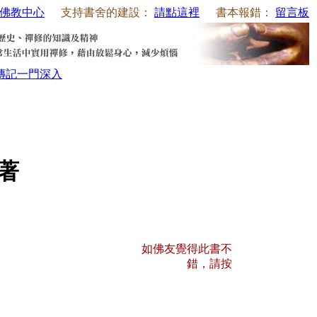
佛教中心
支持書舍的建設：
請點這裡
書本報錯：
留言板
傳記
一門深入
師著
如佛友覺得此書不
錯，請按