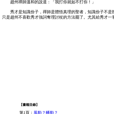
趙州禪師溫和的說道：「我打你就如不打你！」
秀才是知識份子，禪師是體悟真理的聖者，知識份子不是體
只是趙州不喜歡秀才強詞奪理討杖的方法罷了。尤其給秀才一
【書籍目錄】
第1頁：
風動？幡動？