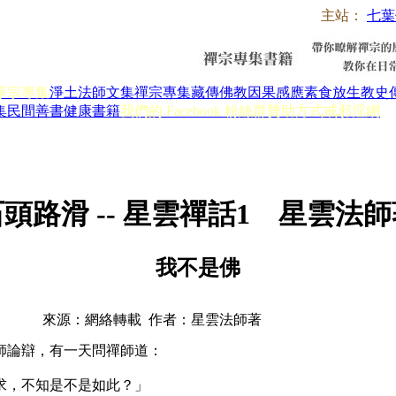
主站：
七葉
淨宗專集
淨土法師文集
禪宗專集
藏傳佛教
因果感應
素食放生
教史
集
民間善書
健康書籍
我們的 Facebook 粉絲群
贊助方式
戒邪淫網
頭路滑 -- 星雲禪話1 星雲法
我不是佛
來源：網絡轉載 作者：星雲法師著
論辯，有一天問禪師道：
，不知是不是如此？」