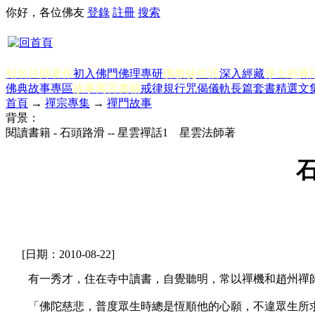
你好，各位佛友
登錄
註冊
搜索
知名法師著作
初入佛門
佛理專研
佛教徒生活
深入經藏
淨土經典
佛典故事專區
故事寓言書籍
戒律規行
咒偈儀軌
長篇套書
精選文
首頁
→
禪宗專集
→
禪門故事
背景：
閱讀書籍 - 石頭路滑 -- 星雲禪話1 星雲法師著
石
[日期：2010-08-22]
有一秀才，住在寺中讀書，自覺聽明，常以禪機和趙州禪師
「佛陀慈悲，普度眾生時總是恆順他的心願，不違眾生所求