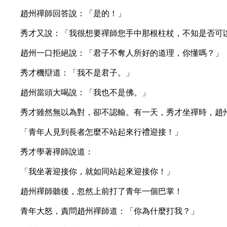
趙州禪師回答說：「是的！」
秀才又說：「我很想要禪師您手中那根柱杖，不知是否可
趙州一口拒絕說：「君子不奪人所好的道理，你懂嗎？」
秀才機辯道：「我不是君子。」
趙州當頭大喝說：「我也不是佛。」
秀才雖然無以為對，卻不認輸。有一天，秀才坐禪時，趙州
「青年人見到長者怎麼不站起來行禮迎接！」
秀才學著禪師說道：
「我坐著迎接你，就如同站起來迎接你！」
趙州禪師聽後，忽然上前打了青年一個巴掌！
青年大怒，責問趙州禪師道：「你為什麼打我？」