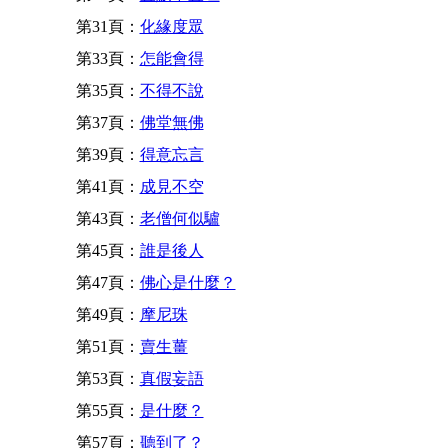
第31頁：
化緣度眾
第33頁：
怎能會得
第35頁：
不得不說
第37頁：
佛堂無佛
第39頁：
得意忘言
第41頁：
成見不空
第43頁：
老僧何似驢
第45頁：
誰是後人
第47頁：
佛心是什麼？
第49頁：
摩尼珠
第51頁：
賣生薑
第53頁：
真假妄語
第55頁：
是什麼？
第57頁：
聽到了？