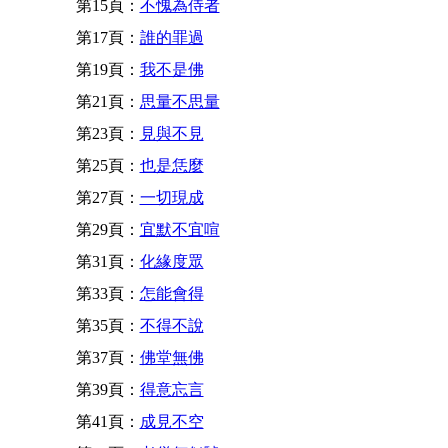
第15頁：
不愧為侍者
第17頁：
誰的罪過
第19頁：
我不是佛
第21頁：
思量不思量
第23頁：
見與不見
第25頁：
也是恁麼
第27頁：
一切現成
第29頁：
宜默不宜喧
第31頁：
化緣度眾
第33頁：
怎能會得
第35頁：
不得不說
第37頁：
佛堂無佛
第39頁：
得意忘言
第41頁：
成見不空