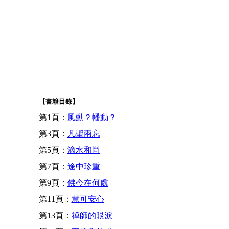
【書籍目錄】
第1頁：
風動？幡動？
第3頁：
凡聖兩忘
第5頁：
滴水和尚
第7頁：
途中珍重
第9頁：
佛今在何處
第11頁：
慧可安心
第13頁：
禪師的眼淚