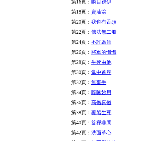
第16頁：
瞬目視伊
第18頁：
賣油翁
第20頁：
我也有舌頭
第22頁：
佛法無二般
第24頁：
不許為師
第26頁：
將軍的懺悔
第28頁：
生死由他
第30頁：
堂中首座
第32頁：
無事手
第34頁：
啐啄妙用
第36頁：
高僧真儀
第38頁：
覆船生死
第40頁：
答禪非問
第42頁：
洗面革心