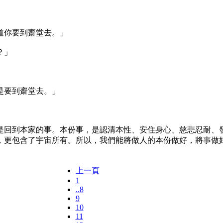
道你要到齋堂去。」
？」
是要到齋堂去。」
回到本家的事。本份事，是認清本性、安住身心、慈悲忍耐、發
，更包含了宇宙所有。所以，我們能將做人的本份做好，將事做
上一頁
1
..8
9
10
11