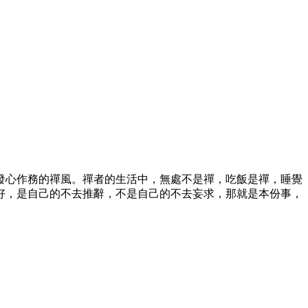
心作務的禪風。禪者的生活中，無處不是禪，吃飯是禪，睡覺
好，是自己的不去推辭，不是自己的不去妄求，那就是本份事，