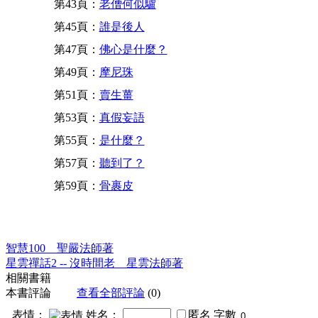
第43頁：
老僧何似驢
第45頁：
誰是後人
第47頁：
佛心是什麼？
第49頁：
摩尼珠
第51頁：
賣生薑
第53頁：
真假妄語
第55頁：
是什麼？
第57頁：
聽到了？
第59頁：
骨裹皮
智慧100 聖嚴法師著
星雲禪話2 -- 沒時間老 星雲法師著
相關書籍
本書評論
查看全部評論
(0)
表情：
姓名：
匿名
字數