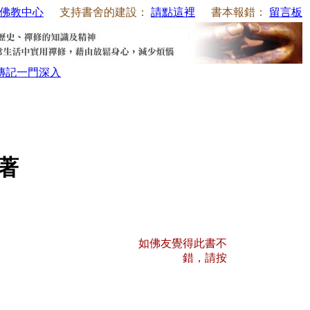
佛教中心
支持書舍的建設：
請點這裡
書本報錯：
留言板
傳記
一門深入
師著
如佛友覺得此書不
錯，請按