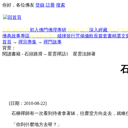
你好，各位佛友
登錄
註冊
搜索
知名法師著作
初入佛門
佛理專研
佛教徒生活
深入經藏
淨土經典
佛典故事專區
故事寓言書籍
戒律規行
咒偈儀軌
長篇套書
精選文
首頁
→
禪宗專集
→
禪門故事
背景：
閱讀書籍 - 石頭路滑 -- 星雲禪話1 星雲法師著
石
[日期：2010-08-22]
石梯禪師有一次看到侍者拿著缽，往齋堂方向走去，就喚
「你到什麼地方去呀？」