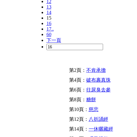
12
13
14
15
16
17..
60
下一頁
第2頁：
不肯承擔
第4頁：
破布裹真珠
第6頁：
往尿臭去參
第8頁：
糖餅
第10頁：
慈悲
第12頁：
八折誦經
第14頁：
一休曬藏經