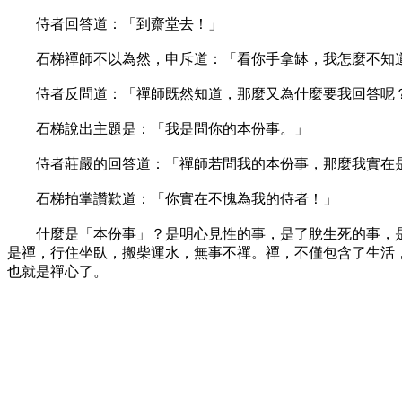
侍者回答道：「到齋堂去！」
石梯禪師不以為然，申斥道：「看你手拿缽，我怎麼不知
侍者反問道：「禪師既然知道，那麼又為什麼要我回答呢
石梯說出主題是：「我是問你的本份事。」
侍者莊嚴的回答道：「禪師若問我的本份事，那麼我實在
石梯拍掌讚歎道：「你實在不愧為我的侍者！」
什麼是「本份事」？是明心見性的事，是了脫生死的事，是
是禪，行住坐臥，搬柴運水，無事不禪。禪，不僅包含了生活
也就是禪心了。