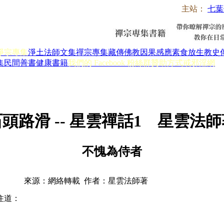
主站：
七葉
淨宗專集
淨土法師文集
禪宗專集
藏傳佛教
因果感應
素食放生
教史
集
民間善書
健康書籍
我們的 Facebook 粉絲群
贊助方式
戒邪淫網
頭路滑 -- 星雲禪話1 星雲法
不愧為侍者
來源：網絡轉載 作者：星雲法師著
住道：