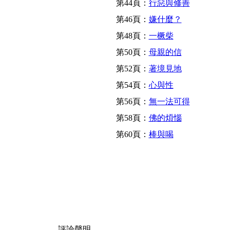
第44頁：
行惡與修善
第46頁：
嫌什麼？
第48頁：
一橛柴
第50頁：
母親的信
第52頁：
著境見地
第54頁：
心與性
第56頁：
無一法可得
第58頁：
佛的煩惱
第60頁：
棒與喝
評論聲明