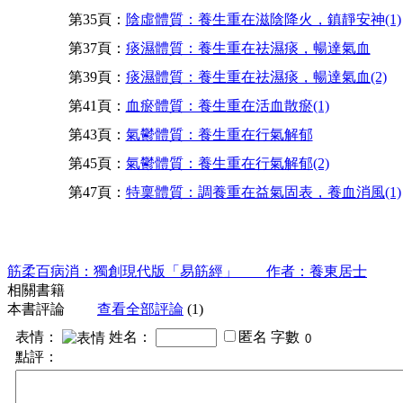
第35頁：
陰虛體質：養生重在滋陰降火，鎮靜安神(1)
第37頁：
痰濕體質：養生重在祛濕痰，暢達氣血
第39頁：
痰濕體質：養生重在祛濕痰，暢達氣血(2)
第41頁：
血瘀體質：養生重在活血散瘀(1)
第43頁：
氣鬱體質：養生重在行氣解郁
第45頁：
氣鬱體質：養生重在行氣解郁(2)
第47頁：
特稟體質：調養重在益氣固表，養血消風(1)
筋柔百病消：獨創現代版「易筋經」 作者：養東居士
相關書籍
本書評論
查看全部評論
(1)
表情：
姓名：
匿名
字數
點評：