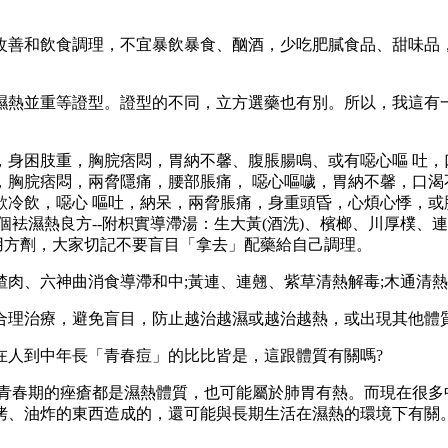
善和飲食調理，不宜暴飲暴食、酗酒，少吃肥膩食品、甜味品，
熱並重等證型。證型的不同，立方選藥也有別。所以，我這有一
困肢重，胸脘痞悶，胃納不馨、腹脹腸鳴、或有噁心嘔 吐，
，胸脘痞悶，兩脅隱痛，腰部脹痛， 噁心嘔噦，胃納不馨，口渴
欲冷飲，噁心 嘔吐，納呆，兩脅脹痛，身重頭昏，心煩心悸，或
袪濕熱良方--附枳實導滯湯：生大黃(酒洗)、檳榔、川厚樸、連
適用方劑，大家切記不要盲目「拿去」配藥給自己調理。
、六神曲消食導滯和中;黃連、連翹、紫草清熱解毒;木通清熱
理治療，避免盲目，防止越治越濕或越治越熱，或出現其他體
人到中年長「青春痘」的比比皆是，這跟體質有關嗎?
春期的痤瘡都是濕熱體質，也可能屬於肺胃有熱。而現在很多中
烤、油炸的東西造成的，還可能與長期生活在濕熱的環境下有關。