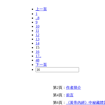
上一頁
1
..8
9
10
11
12
13
14
15
16
17..
48
下一頁
第2頁：
作者簡介
第4頁：
前言
第6頁：
《黃帝內經》中秘藏體