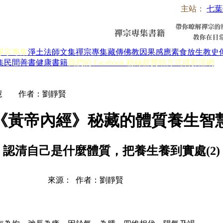
主站：
七葉
淨宗專集
淨土法師文集
禪宗專集
藏傳佛教
因果感應
素食放生
教史
集
民間善書
健康書籍
我們的 Facebook 粉絲群
贊助方式
戒邪淫網
智慧 作者：劉靜賢
《黃帝內經》秘藏的體質養生
認清自己是什麼體質，把養生養到實處(2)
來源： 作者：劉靜賢