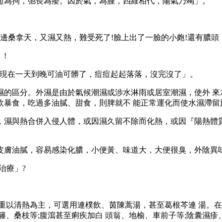
為拘，弛長為痿。因於氣，為腫，四維相代，陽氣乃竭」。
桑拿天，又濕又熱，難受死了!臉上出了一臉的小皰!還有膿頭，
!
現在一天到晚可油可髒了，痘痘起起落落，沒完沒了」。
區分。外濕是由於氣候潮濕或涉水淋雨或居室潮濕，使外 來水
飲暴食，吃過多油膩、甜食，則脾就不 能正常運化而使水濕滯留
濕與熱合併入侵人體，或因濕久留不除而化熱，或因『陽熱體質
膚油膩，容易感染化膿，小便黃、味道大，大便很臭，外陰異
治療」?
以清熱為主，可選用連樸飲、茵陳蒿湯，甚至葛根芩連 湯。在
籐、桑枝等;腹瀉甚至痢疾加白 頭翁、地榆、車前子等;陰囊濕疹