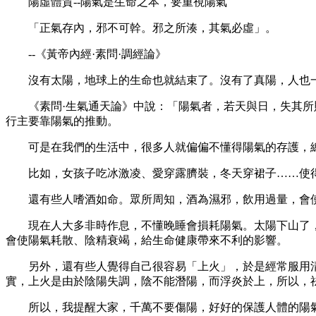
陽虛體質--陽氣是生命之本，要重視陽氣
「正氣存內，邪不可幹。邪之所湊，其氣必虛」。
--《黃帝內經·素問·調經論》
沒有太陽，地球上的生命也就結束了。沒有了真陽，人也一
《素問·生氣通天論》中說：「陽氣者，若天與日，失其所則
行主要靠陽氣的推動。
可是在我們的生活中，很多人就偏偏不懂得陽氣的存護，總
比如，女孩子吃冰激凌、愛穿露臍裝，冬天穿裙子……使得
還有些人嗜酒如命。眾所周知，酒為濕邪，飲用過量，會使
現在人大多非時作息，不懂晚睡會損耗陽氣。太陽下山了，人
會使陽氣耗散、陰精衰竭，給生命健康帶來不利的影響。
另外，還有些人覺得自己很容易「上火」，於是經常服用清熱
實，上火是由於陰陽失調，陰不能潛陽，而浮炎於上，所以，
所以，我提醒大家，千萬不要傷陽，好好的保護人體的陽氣，