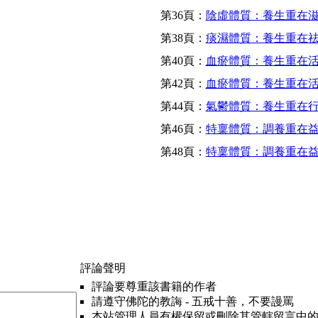
第36頁：
陰虛體質：養生重在滋
第38頁：
痰濕體質：養生重在祛
第40頁：
血瘀體質：養生重在
第42頁：
血瘀體質：養生重在活血
第44頁：
氣鬱體質：養生重在行氣
第46頁：
特稟體質：調養重在
第48頁：
特稟體質：調養重在益
評論聲明
評論要尊重該書籍的作者
請遵守佛陀的教誨 - 五戒十善，不要謾罵
本站管理人員有權保留或刪除其管轄留言中