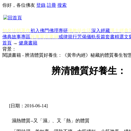
你好，各位佛友
登錄
註冊
搜索
知名法師著作
初入佛門
佛理專研
佛教徒生活
深入經藏
淨土經典
佛典故事專區
故事寓言書籍
戒律規行
咒偈儀軌
長篇套書
精選文
首頁
→
健康書籍
背景：
閱讀書籍 - 辨清體質好養生：《黃帝內經》秘藏的體質養生
辨清體質好養生：
[日期：2016-06-14]
濕熱體質--又「濕」、又「熱」的體質