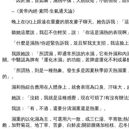
「因於濕，首如裹，濕熱不攘，大筋緛短，小筋弛長，緛短
--《黃帝內經·素問·生氣通天論》
晚上在QQ上跟遠在重慶的朋友麥子聊天。她告訴我：「這邊
聽她這麼說，我忍不住輕笑，說：「你這是濕熱的表現啊」
「什麼是濕熱?你趕緊告訴我，並且幫我支支招，我這臉上
我跟她說：「所謂濕，即通常所說的水濕，它有外濕和內濕的
關。中醫認為脾有『運化水濕』的功能，若脾虛運化不利或暴
「所謂熱，則是一種熱象。發生多是因夏秋季節天熱濕重，
的」。
濕和熱綜合應用在人體身上，就會表現為口臭、汗味大，皮
她說：「沒錯，我就是這種感覺，現在可煩了!有沒有辦法
我說：「有，不過，還要分清濕重還是熱重」。
濕重的以化濕為主，可選用六一散，或三仁湯、平胃散;熱重
皰，加野菊花、地丁草、苦參、白鮮皮;關節腫痛加桂枝、忍冬