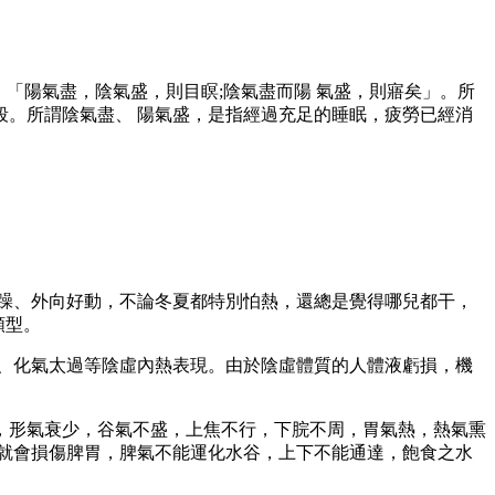
「陽氣盡，陰氣盛，則目瞑;陰氣盡而陽 氣盛，則寤矣」。所
。所謂陰氣盡、 陽氣盛，是指經過充足的睡眠，疲勞已經消
躁、外向好動，不論冬夏都特別怕熱，還總是覺得哪兒都干，
類型。
、化氣太過等陰虛內熱表現。由於陰虛體質的人體液虧損，機
，形氣衰少，谷氣不盛，上焦不行，下脘不周，胃氣熱，熱氣熏
就會損傷脾胃，脾氣不能運化水谷，上下不能通達，飽食之水