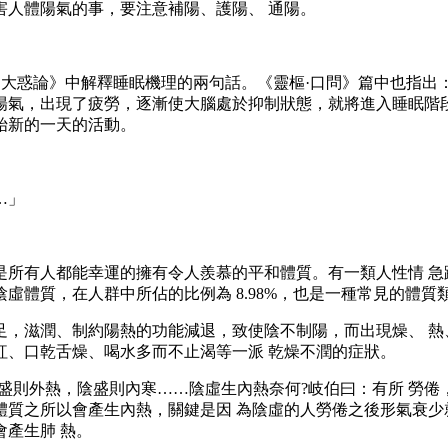
害人體陽氣的事，要注意補陽、護陽、 通陽。
惑論》中解釋睡眠機理的兩句話。《靈樞·口問》篇中也指出：
陽氣，出現了疲勞，逐漸使大腦處於抑制狀態，就將進入睡眠階段
始新的一天的活動。
…」
有人都能幸運的擁有令人羨慕的平和體質。有一類人性情 急
體質，在人群中所佔的比例為 8.98%，也是一種常見的體質
滋潤、制約陽熱的功能減退，致使陰不制陽，而出現燥、 熱
紅、口乾舌燥、喝水多而不止渴等一派 乾燥不潤的症狀。
則外熱，陰盛則內寒……陰虛生內熱奈何?岐伯曰：有所 勞倦
體質之所以會產生內熱，關鍵是因 為陰虛的人勞倦之後形氣衰少
產生肺 熱。