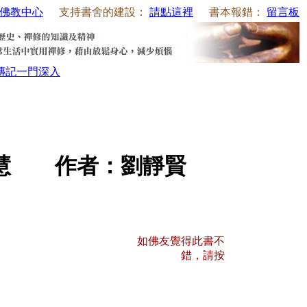
佛教中心
支持書舍的建設：
請點這裡
書本報錯：
留言板
傳記
一門深入
智慧 作者：劉靜賢
如佛友覺得此書不
錯，請按