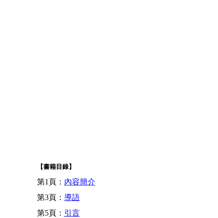
【書籍目錄】
第1頁：
內容簡介
第3頁：
導語
第5頁：
引言