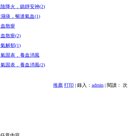
陰降火，鎮靜安神(2)
濕痰，暢達氣血(1)
活血散瘀
散瘀(2)
解郁(1)
益氣固表，養血消風
氣固表，養血消風(2)
推薦
打印
| 錄入：
admin
| 閱讀：
次
的任意內容