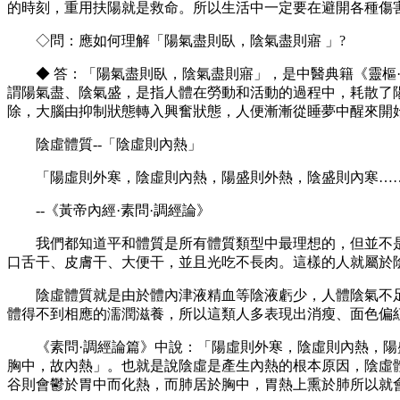
的時刻，重用扶陽就是救命。所以生活中一定要在避開各種傷
◇問：應如何理解「陽氣盡則臥，陰氣盡則寤 」?
◆ 答：「陽氣盡則臥，陰氣盡則寤」，是中醫典籍《靈樞·大
謂陽氣盡、陰氣盛，是指人體在勞動和活動的過程中，耗散了
除，大腦由抑制狀態轉入興奮狀態，人便漸漸從睡夢中醒來開
陰虛體質--「陰虛則內熱」
「陽虛則外寒，陰虛則內熱，陽盛則外熱，陰盛則內寒…
--《黃帝內經·素問·調經論》
我們都知道平和體質是所有體質類型中最理想的，但並不是所
口舌干、皮膚干、大便干，並且光吃不長肉。這樣的人就屬於陰虛
陰虛體質就是由於體內津液精血等陰液虧少，人體陰氣不足，
體得不到相應的濡潤滋養，所以這類人多表現出消瘦、面色偏
《素問·調經論篇》中說：「陽虛則外寒，陰虛則內熱，陽盛
胸中，故內熱」。也就是說陰虛是產生內熱的根本原因，陰虛
谷則會鬱於胃中而化熱，而肺居於胸中，胃熱上熏於肺所以就會