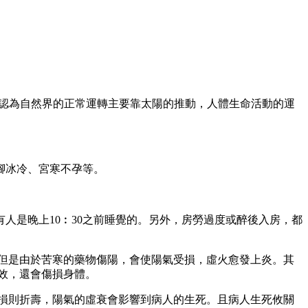
認為自然界的正常運轉主要靠太陽的推動，人體生命活動的運
腳冰冷、宮寒不孕等。
是晚上10︰30之前睡覺的。另外，房勞過度或醉後入房，都
但是由於苦寒的藥物傷陽，會使陽氣受損，虛火愈發上炎。其
效，還會傷損身體。
損則折壽，陽氣的虛衰會影響到病人的生死。且病人生死攸關