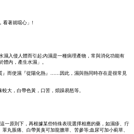
看著就噁心」!
濕入侵人體而引起;內濕是一種病理產物，常與消化功能有
於體內，產生水濕」。
』而使濕『從陽化熱』……因此，濕與熱同時存在是很常見
味較大，白帶色黃，口苦，煩躁易怒等。
這一原則下，再根據某些特殊表現選擇相應的藥，如濕疹、疔
、睪丸脹痛、白帶黃臭可加龍膽草、苦參等;血尿可加小薊草、