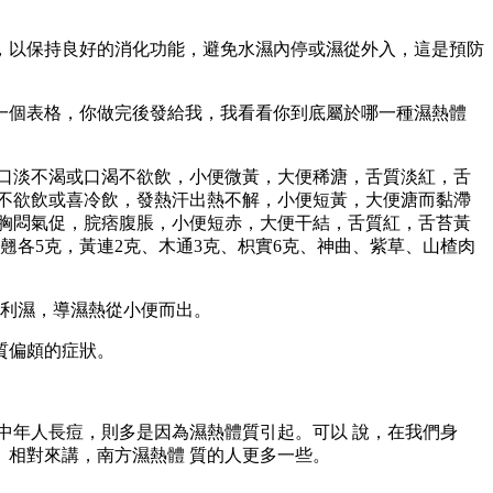
以保持良好的消化功能，避免水濕內停或濕從外入，這是預防
個表格，你做完後發給我，我看看你到底屬於哪一種濕熱體
口淡不渴或口渴不欲飲，小便微黃，大便稀溏，舌質淡紅，舌
不欲飲或喜冷飲，發熱汗出熱不解，小便短黃，大便溏而黏滯
胸悶氣促，脘痞腹脹，小便短赤，大便干結，舌質紅，舌苔黃
翹各5克，黃連2克、木通3克、枳實6克、神曲、紫草、山楂肉
利濕，導濕熱從小便而出。
質偏頗的症狀。
年人長痘，則多是因為濕熱體質引起。可以 說，在我們身
相對來講，南方濕熱體 質的人更多一些。