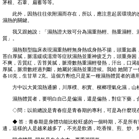
茅根、石葦、扁蓄等等。
此外，因熱往往依附濕而存在，所以，應注意起居環境的改
濕熱的關鍵。
我又跟她說：「濕熱證大致可分為濕重熱輕、熱重濕輕、濕
質」。
濕熱類型臨床表現濕重熱輕無身熱或身熱不揚，頭重如裹，身
苔白厚膩，脈濡緩或濡滑等症狀濕熱並重神疲乏力，頭重身困
不爽，舌質紅，舌苔黃膩，脈滑數熱重濕輕發熱，汗出，口渴
厚膩，脈滑數經過判斷，她屬於濕熱並重證候。我給 她開了一個
各10克，生甘草 2克。這個方劑也只是某一種濕熱體質者的
方中以大黃瀉熱通腑，川厚樸、枳實、檳榔理氣化濕，山楂肉
濕熱體質者，要明白自己是偏濕，還是偏熱，對症下藥，合
◇問：以前總說是青春痘是青春期的專利，可是為什麼現在
◆ 答：青春期是身體功能比較旺盛的一個時期，不是所有青
邊，這樣的人是越來越多了，不光是飲酒，吃香辣、煎、炒、