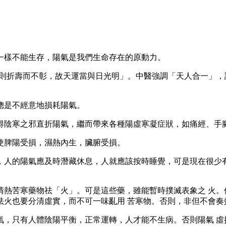
樣不能生存，陽氣是我們生命存在的原動力。
折壽而不彰，故天運當與日光明」。中醫強調「天人合一」，
是不經意地損耗陽氣。
陰寒之邪直折陽氣，繼而帶來各種陽虛寒凝症狀，如痛經、手
脾陽受損，濕熱內生，臟腑受損。
的陽氣應及時潛藏休息，人就應該按時睡覺，可是現在很少有人
苦寒藥物祛「火」。可是這些藥，雖能暫時撲滅表象之 火。
祛火也要分清虛實，而不可一味亂用 苦寒物。否則，非但不會奏
只有人體陰陽平衡，正常運轉，人才能不生病。否則陽氣 虛