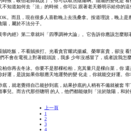
候，岐伯老師就說了，你可以取法陰陽啊。陰陽的變化是 看
又不知道如何去「法」的時候，你可以 跟著老天爺明示給你的這
K。而且，現在很多人喜歡晚上去洗桑拿。按道理說，晚上是
陰陽，屬於不法分子。
帝內經》第二章就叫「四季調神大論」。它告訴你應該怎麼順著
。
吃飯，不看賊挨打。光看貪官耀武揚威、榮華富貴，卻沒 看到
他們不會在電視上對著鏡頭說，我多 少年沒感冒了，或者說我怎
你再去冬泳。你要不是那棵松柏，充其量只是棵白菜，你 還
你好運，是說如果你順應天地運勢的變 化走，你就能交好運。你
就老覺得自己能抄到底，結果抄底的人稍有不備就被套 牢了。以為
錯事兒。而古代那些聰明 的人，他們都能做到「法於陰陽，和於
上一頁
1
2
3
4