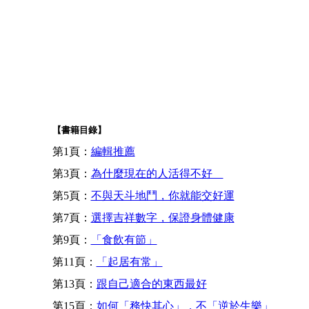
【書籍目錄】
第1頁：
編輯推薦
第3頁：
為什麼現在的人活得不好
第5頁：
不與天斗地鬥，你就能交好運
第7頁：
選擇吉祥數字，保證身體健康
第9頁：
「食飲有節」
第11頁：
「起居有常」
第13頁：
跟自己適合的東西最好
第15頁：
如何「務快其心」，不「逆於生樂」