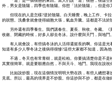
「道」是一個很懸的東西。當人們說「道」很懸，很虛空的時
外，男女是陰陽，四季也有陰陽。你想「法於陰陽」，但是你
但現在的人是怎樣?逆於陰陽。白天睡覺，晚上工作、卡拉O
的狀態。洗桑拿就會使得細胞大張，氣血升騰。這都是不法於
另外還有四季養生。我們講春生、夏長、秋收、冬藏。《黃
收斂、閉藏的時候，好多人卻去冬泳。說什麼與天鬥，與地鬥
有人就會說，有些搞冬泳的人活得還挺長的啊。你這是光看賊
知道有多少人學冬泳之後病得很慘?這些大家都不知道，因為
不過，冬天也有常青樹，就是松柏。你要搞清楚你是不是松柏
其實很簡單。就是要順應自然，不與天斗、地鬥。我現在說祝
比如說炒股，現在這個情況明明大勢在跌，有些人總想著抄底，
見底。所以，最高的境界是不炒股。你這抄與不抄，都是在做