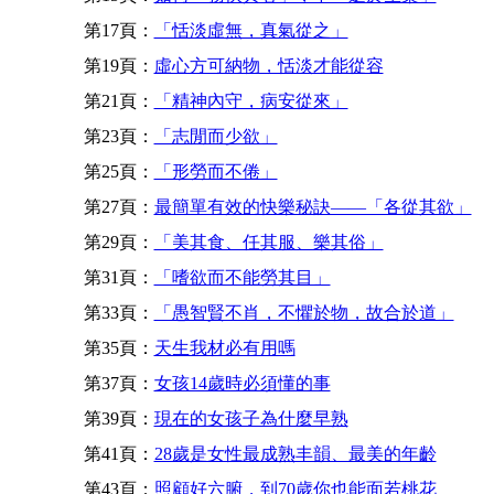
第17頁：
「恬淡虛無，真氣從之」
第19頁：
虛心方可納物，恬淡才能從容
第21頁：
「精神內守，病安從來」
第23頁：
「志閒而少欲」
第25頁：
「形勞而不倦」
第27頁：
最簡單有效的快樂秘訣——「各從其欲」
第29頁：
「美其食、任其服、樂其俗」
第31頁：
「嗜欲而不能勞其目」
第33頁：
「愚智賢不肖，不懼於物，故合於道」
第35頁：
天生我材必有用嗎
第37頁：
女孩14歲時必須懂的事
第39頁：
現在的女孩子為什麼早熟
第41頁：
28歲是女性最成熟丰韻、最美的年齡
第43頁：
照顧好六腑，到70歲你也能面若桃花