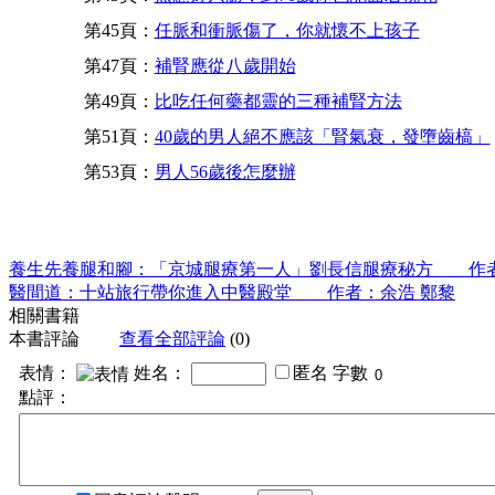
第45頁：
任脈和衝脈傷了，你就懷不上孩子
第47頁：
補腎應從八歲開始
第49頁：
比吃任何藥都靈的三種補腎方法
第51頁：
40歲的男人絕不應該「腎氣衰，發墮齒槁」
第53頁：
男人56歲後怎麼辦
養生先養腿和腳：「京城腿療第一人」劉長信腿療秘方 作
醫間道：十站旅行帶你進入中醫殿堂 作者：余浩 鄭黎
相關書籍
本書評論
查看全部評論
(0)
表情：
姓名：
匿名
字數
點評：