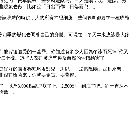
得見的。簡單說來，晝夜就是陰陽。白天是陽，晚上是陰。另
些現象去做。比如說「日出而作，日落而息」。
應該收斂的時候，人的所有神經細胞，整個氣血都處在一種收縮
四季的變化去調養自己的身體。可現在，冬天本來應該是大家
他背後遭受的一些罪。你知道有多少人因為冬泳而死掉?你又
麼怎麼樣。這些人都是被這些違反自然的習慣給害了。
是好好的披著棉袍悠著點兒。所以，「法於陰陽」說起來懸，
非跟它嗆著來，你就要倒霉、要背運。
3,000點總是底了吧，2,500點，到底了吧。卻一直深不
術數」。