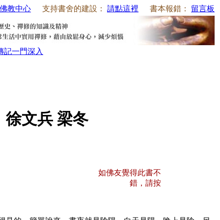
佛教中心
支持書舍的建設：
請點這裡
書本報錯：
留言板
傳記
一門深入
徐文兵 梁冬
如佛友覺得此書不
錯，請按