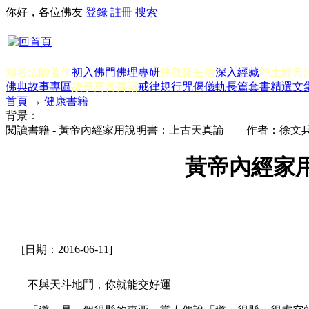
你好，各位佛友
登錄
註冊
搜索
知名法師著作
初入佛門
佛理專研
佛教徒生活
深入經藏
淨土經典
佛典故事專區
故事寓言書籍
戒律規行
咒偈儀軌
長篇套書
精選文
首頁
→
健康書籍
背景：
閱讀書籍 - 黃帝內經家用說明書：上古天真論 作者：徐文兵
黃帝內經家
[日期：2016-06-11]
不與天斗地鬥，你就能交好運