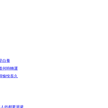
是白養
道何時轉運
得愉悅長久
傷人的都要迴避