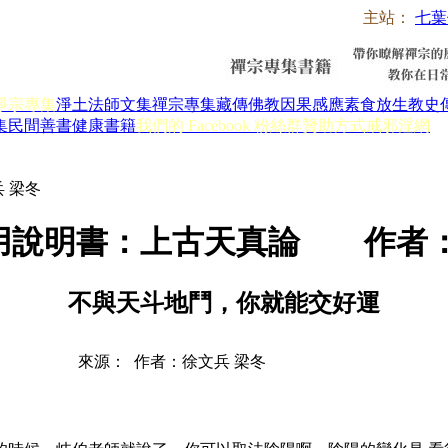
主站：
七葉
淨宗專集
淨土法師文集
禪宗專集
藏傳佛教
因果感應
素食放生
教史
集
民間善書
健康書籍
我們的 Facebook 粉絲群
贊助方式
戒邪淫網
 梁冬
用說明書：上古天真論 作者：
不與天斗地鬥，你就能交好運
來源： 作者：徐文兵 梁冬