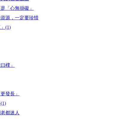
該是「心無掛礙」
的資源，一定要珍惜
(1)
故曰樸」
齒更發長」
1)
到老都迷人