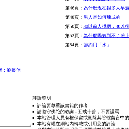
第46頁：
為什麼現在很多人早
第48頁：
男人是如何煉成的
第50頁：
30以前人找病，30以
第52頁：
為什麼陽氣到不了臉
第54頁：
節約用「水」
者：劉長信
評論聲明
評論要尊重該書籍的作者
請遵守佛陀的教誨 - 五戒十善，不要謾罵
本站管理人員有權保留或刪除其管轄留言中
本站有權在網站內轉載或引用您的評論