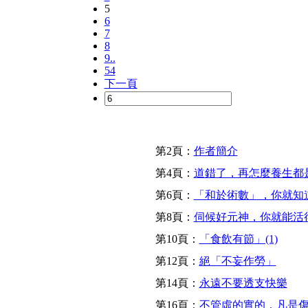
5
6
7
8
9..
54
下一頁
第2頁：
作者簡介
第4頁：
道錯了，再怎麼養生都
第6頁：
「和於術數」，你就知
第8頁：
伺候好元神，你就能活
第10頁：
「食飲有節」(1)
第12頁：
絕「不妄作勞」
第14頁：
永遠不要透支快樂
第16頁：
不管虛的實的，凡是