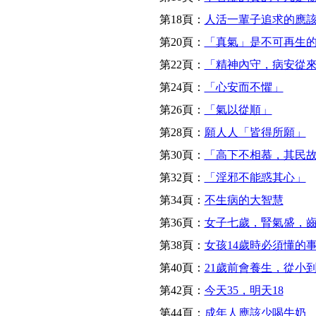
第18頁：
人活一輩子追求的應
第20頁：
「真氣」是不可再生
第22頁：
「精神內守，病安從來」
第24頁：
「心安而不懼」
第26頁：
「氣以從順」
第28頁：
願人人「皆得所願」
第30頁：
「高下不相慕，其民
第32頁：
「淫邪不能惑其心」
第34頁：
不生病的大智慧
第36頁：
女子七歲，腎氣盛，
第38頁：
女孩14歲時必須懂的事(
第40頁：
21歲前會養生，從小
第42頁：
今天35，明天18
第44頁：
成年人應該少喝牛奶