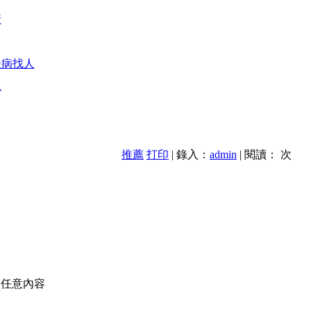
衰
後病找人
上
推薦
打印
| 錄入：
admin
| 閱讀：
次
的任意內容