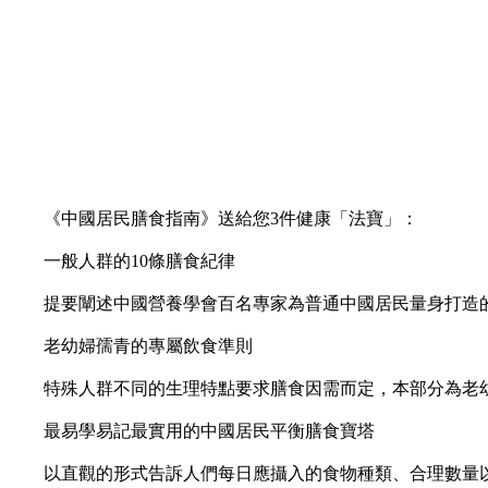
《中國居民膳食指南》送給您3件健康「法寶」：
一般人群的10條膳食紀律
提要闡述中國營養學會百名專家為普通中國居民量身打造的
老幼婦孺青的專屬飲食準則
特殊人群不同的生理特點要求膳食因需而定，本部分為老幼婦
最易學易記最實用的中國居民平衡膳食寶塔
以直觀的形式告訴人們每日應攝入的食物種類、合理數量以