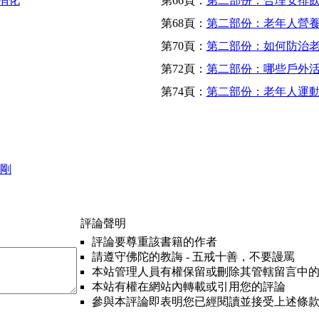
消化
第66頁：
第二部份：合理安排
第68頁：
第二部份：老年人營
第70頁：
第二部份：如何防治
第72頁：
第二部份：哪些戶外
第74頁：
第二部份：老年人運
志剛
評論聲明
評論要尊重該書籍的作者
請遵守佛陀的教誨 - 五戒十善，不要謾罵
本站管理人員有權保留或刪除其管轄留言中
本站有權在網站內轉載或引用您的評論
參與本評論即表明您已經閱讀並接受上述條