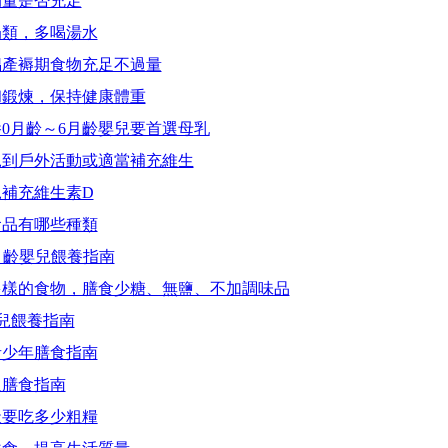
奶量是否充足
奶類，多喝湯水
倡產褥期食物充足不過量
和鍛煉，保持健康體重
0月齡～6月齡嬰兒要首選母乳
兒到戶外活動或適當補充維生
補充維生素D
食品有哪些種類
月齡嬰兒餵養指南
多樣的食物，膳食少糖、無鹽、不加調味品
幼兒餵養指南
青少年膳食指南
人膳食指南
天要吃多少粗糧