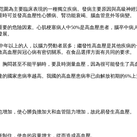
為主要臨床表現的一種獨立疾病。發病主要原因與高級神經活
重時可並發高血壓性心髒病、腎功能衰竭、腦血管意外等病變。
的危險因素。心肌梗塞病人中50%是高血壓患者，腦卒中病人
發展。
以上的人，以腦力勞動者居多；繼發性高血壓是其他疾病的一
故高血壓與冠心病有密切關系。在食品選擇方面有共同的要求。
胸悶甚至不能平躺時，要及時測量血壓，因為很可能發生了高
國家患病率越高。我國的高血壓患病率已由解放初期的6%上升
增加，使心髒負擔加大和血管阻力增加，故此易發生高血壓。
制住，使血的容量增大，從而造成高血壓。