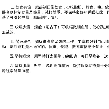
二.飲食有節：應節制日常飲食，少吃脂肪、甜食、鹽。飲食
胖者應控制食量及熱量，減輕體重。要保持良好的睡眠狀態，
甚至可引起中風，應節制*，慎*。
三.戒煙少酒：煙鹼（尼古丁）可收縮微細血管，使心跳加快
無益的。
四.勞逸結合：如從事高度緊張的工作，要掌握好對自己情緒
動、劇烈運動是不適宜的。負重、長跑、搬運重物應予禁止。
五.堅持鍛煉：應堅持打太極拳，練氣功，每日早晚各一次
六.堅持服藥：對中、晚期高血壓病，堅持服藥治療是十分重
應經常測量血壓。