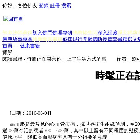
你好，各位佛友
登錄
註冊
搜索
知名法師著作
初入佛門
佛理專研
佛教徒生活
深入經藏
淨土經典
佛典故事專區
故事寓言書籍
戒律規行
咒偈儀軌
長篇套書
精選文
首頁
→
健康書籍
背景：
閱讀書籍 - 時髦正在謀害你：上了生活方式的當 作者：劉
時髦正在
[日期：2016-06-04]
高血壓是最常見的心血管疾病，據世界衛生組織預測，至202
過l00萬存活的患者500—600萬，其中以上留有不同程度
健康水平，降低高血壓病率具有十分得要的意義。