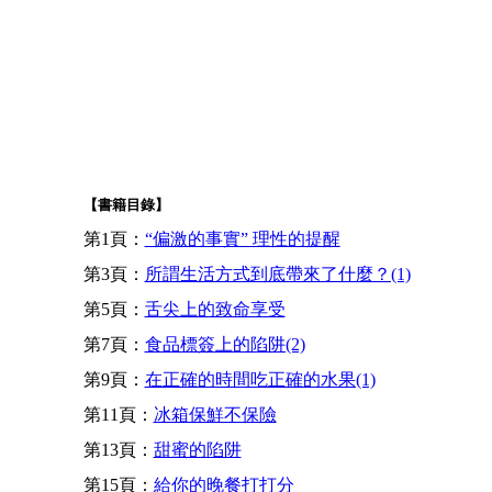
【書籍目錄】
第1頁：
“偏激的事實” 理性的提醒
第3頁：
所謂生活方式到底帶來了什麼？(1)
第5頁：
舌尖上的致命享受
第7頁：
食品標簽上的陷阱(2)
第9頁：
在正確的時間吃正確的水果(1)
第11頁：
冰箱保鮮不保險
第13頁：
甜蜜的陷阱
第15頁：
給你的晚餐打打分