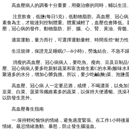
高血壓病人的調養十分重要，用藥治療的同時，輔以生活、
注意飲食，低鹽(每日5克)，低動物脂肪。高血壓、冠心病
素食為主，才能達到控制體重。體重減輕了，血壓也會降低。
壓，冠心病的發作。動物脂肪、肝、腦、心、腎、黃油、骨髓
適當運動，量力而行，可選擇運動量輕、時間長些“耐力性
生活規律，保證充足睡眠(7—8小時)，勞逸結合。不急不
消瘦的高血壓、冠心病病人，要吃魚、瘦肉、豆及豆制品食品
壓、冠心病病人要多吃新鮮蔬菜和富含維生素C的水果(酸味水
聚過多的水分，增加心髒負擔。所以，要少吃鹹(醃)菜、泡鹽
高血壓、冠心病 人一定要忌酒，戒煙，不喝濃茶，以免加重
韭菜、白菜、菠菜等纖維素多的蔬菜，以保持大便通暢。洗澡
以防發生意外。
高血壓養生指南
一.保持輕松愉快的情緒，避免過度緊張。在工作1小時後最
情緒。最忌情緒激動、暴怒，防止發生腦溢血。