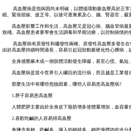
高血壓病是指病因尚未明確，以體循環動脈血壓高於正常范圍
眠、緊張煩燥、疲乏等。以後可逐漸累及心、腦、腎器官，嚴
高血壓影響工作和生活，高血壓又是冠心病、腦血管病最重要
致殘。高血壓患者要學會生活調養和早期治療，以控制病情的
高血壓病有原發性和繼發性兩種。原發性高血壓多發生在中年
由於高血壓持續時間過長，容易引起冠狀動脈硬化性心髒病，
全身感覺麻木或一側肢體活動發生障礙，甚至心慌、氣短、
高血壓病是當今世界引人矚目的流行病，而且越是工業發達的
那麼生活中有哪些危險因素，哪些人容易患高血壓病?
1.胖子容易患高血壓
人體肥胖主要由於全身皮下脂肪增多使體重增加，血容量也
2.喜歡吃鹹的人容易得高血壓
食鹽含有鈉，吃鹹多，攝入的鈉就多，鈉把身體內的水分牽