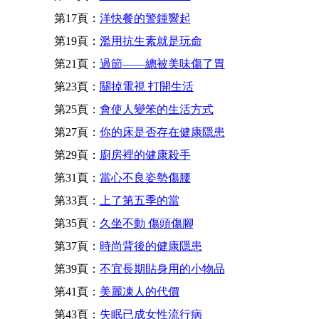
第17頁：
洋快餐的警鍾響起
第19頁：
濫用抗生素就是玩命
第21頁：
過節——總被美味傷了胃
第23頁：
關掉電視 打開生活
第25頁：
會使人變笨的生活方式
第27頁：
你的床是否存在健康隱患
第29頁：
廚房裡的健康殺手
第31頁：
當心不良姿勢傷腰
第33頁：
上了第五季的當
第35頁：
久坐不動 傷頭傷腳
第37頁：
時尚背後的健康隱患
第39頁：
不宜長期貼身用的小物品
第41頁：
美麗凍人的代價
第43頁：
失眠已成女性流行病