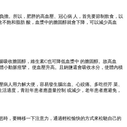
負擔。所以，肥胖的高血壓、冠心病 人，首先要節制飲食，以
不飽和脂肪 酸，血漿中的膽固醇就會下降，可以減少高血
吸收膽固醇，維生素C也可降低血漿中 的膽固醇。故高血
體小動脈痙攣， 使血壓升高。且鈉鹽還會吸收水分，使體內積
病人用力解大便，容易發生腦出血、心絞痛。多吃些芹 菜、
活適度，青壯年患者應盡量控制 或減少，老年患者應避免，
怒時，要轉移一下注意力，通過輕松愉快的方式來松馳自己的