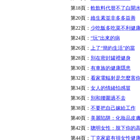
第18頁：
軟飲料代替不了白開
第20頁：
維生素並非多多益善
第22頁：
少吃飯多吃菜不利健
第24頁：
“玩”出來的病
第26頁：
上了“簡約生活”的當
第28頁：
別在密封罐裡健身
第30頁：
有車族的健康隱患
第32頁：
看家電輻射是怎麼害
第34頁：
女人的情緒怕感冒
第36頁：
別和腰圍過不去
第38頁：
不要把自己嫁給工作
第40頁：
美麗陷阱：化妝品皮
第42頁：
聰明女性：脫下你的
第44頁：
丁克家庭有損女性健