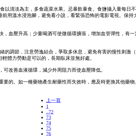
以清淡為主，多食蔬菜水果。忌暴飲暴食。食鹽攝入量每日不超
睡前用溫水浸泡腳，避免看小說，看緊張恐怖的電影電視。保持大
，血壓升高；少量喝酒可使微循環擴張，增加血管彈性，有一
的調節，注意勞逸結合，爭取多休息，避免有害的慢性刺激（
但輕體力勞動是可以的，長期臥床並無好處。
，可改善血液循環，減少外周阻力而使血壓降低。
要的。如一種藥物產生耐藥性而失效時，應及時更換其他藥物
上一頁
1
..72
73
74
75
76