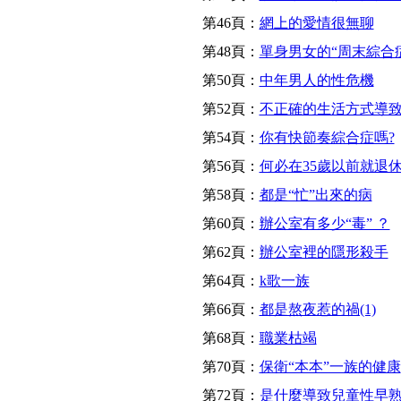
第46頁：
網上的愛情很無聊
第48頁：
單身男女的“周末綜合
第50頁：
中年男人的性危機
第52頁：
不正確的生活方式導
第54頁：
你有快節奏綜合症嗎?
第56頁：
何必在35歲以前就退
第58頁：
都是“忙”出來的病
第60頁：
辦公室有多少“毒” ？
第62頁：
辦公室裡的隱形殺手
第64頁：
k歌一族
第66頁：
都是熬夜惹的禍(1)
第68頁：
職業枯竭
第70頁：
保衛“本本”一族的健康
第72頁：
是什麼導致兒童性早