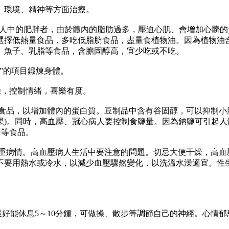
環境、精神等方面治療。
人中的肥胖者，由於體內的脂肪過多，壓迫心肌、會增加心髒的
選擇低熱量食品，多吃低脂肪食品，盡量食植物油。因為植物油含
、魚子、乳脂等食品，含膽固醇高，宜少吃或不吃。
”的項目鍛煉身體。
躁，控制情緒，喜樂有度。
，以增加體內的蛋白質。豆制品中含有谷固醇，可以抑制小腸
果)。同時，高血壓、冠心病人要控制食鹽量。因為鈉鹽可引起人
蛋等食品。
病情。高血壓病人生活中要注意的問題。切忌大便干燥，高血壓
不要用熱水或冷水，以減少血壓驟然變化，以洗溫水澡適宜。性生
好能休息5～10分鍾，可做操、散步等調節自己的神經。心情郁