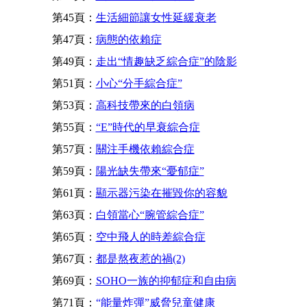
第45頁：
生活細節讓女性延緩衰老
第47頁：
病態的依賴症
第49頁：
走出“情趣缺乏綜合症”的陰影
第51頁：
小心“分手綜合症”
第53頁：
高科技帶來的白領病
第55頁：
“E”時代的早衰綜合症
第57頁：
關注手機依賴綜合症
第59頁：
陽光缺失帶來“憂郁症”
第61頁：
顯示器污染在摧毀你的容貌
第63頁：
白領當心“腕管綜合症”
第65頁：
空中飛人的時差綜合症
第67頁：
都是熬夜惹的禍(2)
第69頁：
SOHO一族的抑郁症和自由病
第71頁：
“能量炸彈”威脅兒童健康