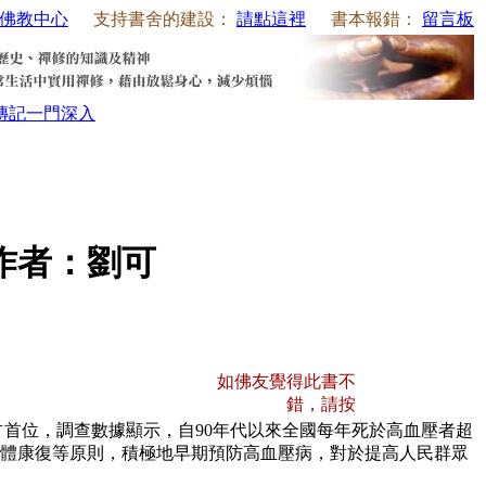
佛教中心
支持書舍的建設：
請點這裡
書本報錯：
留言板
傳記
一門深入
作者：劉可
如佛友覺得此書不
錯，請按
占首位，調查數據顯示，自90年代以來全國每年死於高血壓者超
，整體康復等原則，積極地早期預防高血壓病，對於提高人民群眾