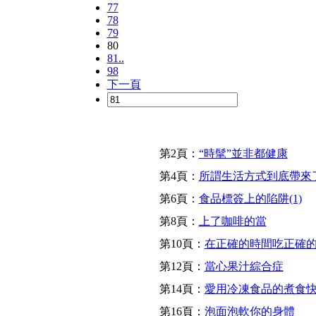
77
78
79
80
81..
98
下一頁
第2頁：
“時髦”並非都健康
第4頁：
所謂生活方式到底帶來了
第6頁：
食品標簽上的陷阱(1)
第8頁：
上了咖啡的當
第10頁：
在正確的時間吃正確的水
第12頁：
當心果汁綜合症
第14頁：
愛用冷凍食品的煮食
第16頁：
泡面泡軟你的身體