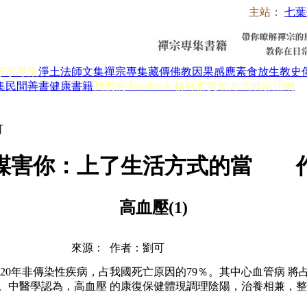
主站：
七葉
淨宗專集
淨土法師文集
禪宗專集
藏傳佛教
因果感應
素食放生
教史
集
民間善書
健康書籍
我們的 Facebook 粉絲群
贊助方式
戒邪淫網
可
謀害你：上了生活方式的當 
高血壓(1)
來源： 作者：劉可
0年非傳染性疾病，占我國死亡原因的79％。其中心血管病 將
的殘疾。中醫學認為，高血壓 的康復保健體現調理陰陽，治養相兼