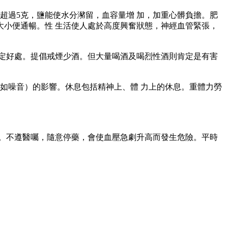
過5克，鹽能使水分瀦留，血容量增 加，加重心髒負擔。肥
小便通暢。性 生活使人處於高度興奮狀態，神經血管緊張，
定好處。提倡戒煙少酒。但大量喝酒及喝烈性酒則肯定是有害
如噪音）的影響。休息包括精神上、體 力上的休息。重體力勞
。不遵醫囑，隨意停藥，會使血壓急劇升高而發生危險。平時