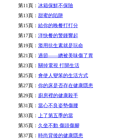
第11頁：
冰箱保鮮不保險
第13頁：
甜蜜的陷阱
第15頁：
給你的晚餐打打分
第17頁：
洋快餐的警鍾響起
第19頁：
濫用抗生素就是玩命
第21頁：
過節——總被美味傷了胃
第23頁：
關掉電視 打開生活
第25頁：
會使人變笨的生活方式
第27頁：
你的床是否存在健康隱患
第29頁：
廚房裡的健康殺手
第31頁：
當心不良姿勢傷腰
第33頁：
上了第五季的當
第35頁：
久坐不動 傷頭傷腳
第37頁：
時尚背後的健康隱患