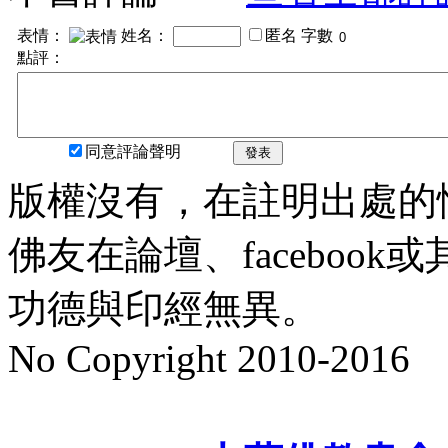
表情：
姓名：
匿名
字數
點評：
同意評論聲明
發表
版權沒有，在註明出處的
佛友在論壇、faceboo
功德與印經無異。
No Copyright 2010-2016
水晶
順正府大王公求道