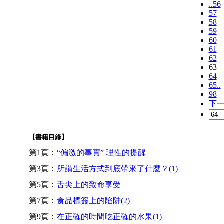
..56
57
58
59
60
61
62
63
64
65..
98
下
【書籍目錄】
第1頁：
“偏激的事實” 理性的提醒
第3頁：
所謂生活方式到底帶來了什麼？(1)
第5頁：
舌尖上的致命享受
第7頁：
食品標簽上的陷阱(2)
第9頁：
在正確的時間吃正確的水果(1)