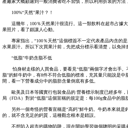
產廠家大概顧慮到一般消費者吃不習慣，所以利用折衷的方法
100%“天然”果汁？！
這幾年，100％天然果汁很流行。這一類飲料在超市占據大
果照片，看了頗讓人心動。
專家指出，“100％天然”這個標簽不一定代表產品內含的是
水果原汁。所以下次買果汁前，先把成分標示看清楚，以免掉進
“低脂”牛奶含脂不低
怕身材走樣的人買食品，要看見“低脂”兩個字才會出手。不
脂”的鮮牛奶中，有8件不符合低脂的標准，充其量只能說是中
間，看一下營養成分中的脂肪含量倒底有多低。
歐美及日本等國實行包裝食品的 營養標示制度已經多年，而且
局（FDA）對於“低脂”這個宣稱的規定是：每100g食品中的
另外一個奇怪的營養宣稱是“高鈣”鮮牛奶。牛奶本來就是鈣
的，就不含充足的鈣質，這種觀念根本是錯誤。
不想陷入超市的購物陷阱，現在開始學習做個聰明的采購