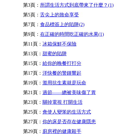
第3頁：
所謂生活方式到底帶來了什麼？(1)
第5頁：
舌尖上的致命享受
第7頁：
食品標簽上的陷阱(2)
第9頁：
在正確的時間吃正確的水果(1)
第11頁：
冰箱保鮮不保險
第13頁：
甜蜜的陷阱
第15頁：
給你的晚餐打打分
第17頁：
洋快餐的警鍾響起
第19頁：
濫用抗生素就是玩命
第21頁：
過節——總被美味傷了胃
第23頁：
關掉電視 打開生活
第25頁：
會使人變笨的生活方式
第27頁：
你的床是否存在健康隱患
第29頁：
廚房裡的健康殺手