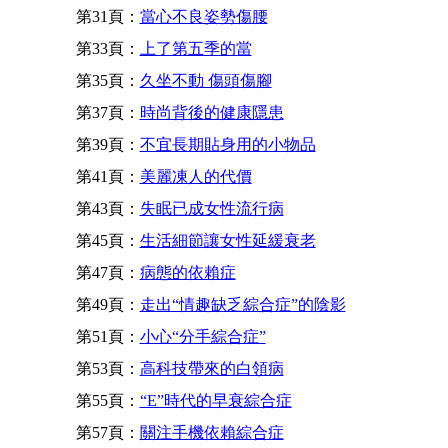
第31頁：
當心不良姿勢傷腰
第33頁：
上了第五季的當
第35頁：
久坐不動 傷頭傷腳
第37頁：
時尚背後的健康隱患
第39頁：
不宜長期貼身用的小物品
第41頁：
美麗凍人的代價
第43頁：
失眠已成女性流行病
第45頁：
生活細節讓女性延緩衰老
第47頁：
病態的依賴症
第49頁：
走出“情趣缺乏綜合症”的陰影
第51頁：
小心“分手綜合症”
第53頁：
高科技帶來的白領病
第55頁：
“E”時代的早衰綜合症
第57頁：
關注手機依賴綜合症