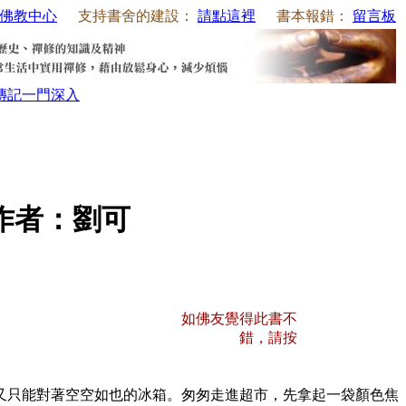
佛教中心
支持書舍的建設：
請點這裡
書本報錯：
留言板
傳記
一門深入
作者：劉可
如佛友覺得此書不
錯，請按
只能對著空空如也的冰箱。匆匆走進超市，先拿起一袋顏色焦