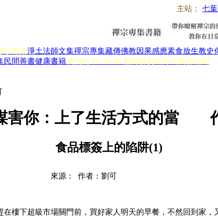
主站：
七葉
淨宗專集
淨土法師文集
禪宗專集
藏傳佛教
因果感應
素食放生
教史
集
民間善書
健康書籍
我們的 Facebook 粉絲群
贊助方式
戒邪淫網
可
謀害你：上了生活方式的當 
食品標簽上的陷阱(1)
來源： 作者：劉可
在樓下超級市場關門前，買好家人明天的早餐，不然回到家，又