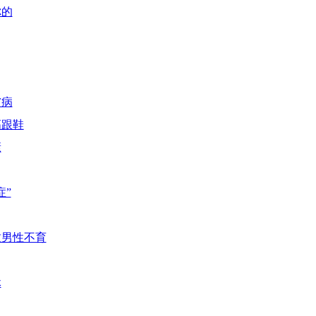
你的
膚病
高跟鞋
康
症”
致男性不育
休