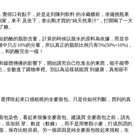
覺得口有點干，於是走到陳列飲料 的冷藏櫃前，准備挑瓶果
家，來不 及坐下，拿出剛才買的“純天然果汁”，打開喝了一大
了糖。
如奶酪的脂肪含量，計算的時候以脫水的原料為依據，而並非
占10%的分量，所以真正的脂肪比例只有5%(50%×10%)，
瞧，和奶酪完全一樣！
和媒體傳播的影響下，開始講究自己吃進去的東西，能不能帶
”的，全數進了購物車裡。別以為這樣就能買 到健康，真相卻不
選擇咬起來口感粗糙的全麥面包。只是你如何判斷，買到的真
包染色，看起來很像全麥面包。建議買 全麥面包之前，請先
內，添加胚 芽、麩皮（麩糠），而不是用整顆小麥，打成所謂的
脂，保存比較容易。另一個原因是純全麥面包咬起來很粗，生