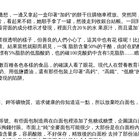
想，一邊又拿起一盒印著“加鈣”的餅干往購物車裡放。突然間，
片，看起來不錯，她順手拿了一罐，然後走到收銀台結帳。一回到
背面的成分標示才發現，裡面只含20％的水 果原汁，而且還加
透明的樣子，但善良的人們小心了，這其中也有花 樣呢！比
果當然就顯而易見，一塊 脂肪含量50%的干酪，由於在奶酪中只
瓶標有5%脂肪的低脂酸奶，也的確100克酸奶中含有5克脂肪……
百種各色各樣的食品，的確讓人看了眼花。現代人在營養教育
、用低鹽醬油，還有那些包裝上印著“高鈣”、“高鐵”、“低糖
發現的陷阱。
、鉀等礦物質。追求健康的你知道這一點，所以放棄吃白面包，
。有些面包制造商在白面包裡添加了焦糖或糖漿，企圖讓白面
，再掏錢付賬。市面上“純”全麥面包可能很少，大部份是在白面粉
脂含量多，容易酸敗，不好保存，精致後的白面粉 去掉了部份油