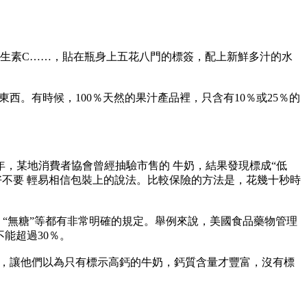
生素C……，貼在瓶身上五花八門的標簽，配上新鮮多汁的水
。有時候，100％天然的果汁產品裡，只含有10％或25％的
，某地消費者協會曾經抽驗市售的 牛奶，結果發現標成“低
好不要 輕易相信包裝上的說法。比較保險的方法是，花幾十秒時
、“無糖”等都有非常明確的規定。舉例來說，美國食品藥物管理
不能超過30％。
，讓他們以為只有標示高鈣的牛奶，鈣質含量才豐富，沒有標