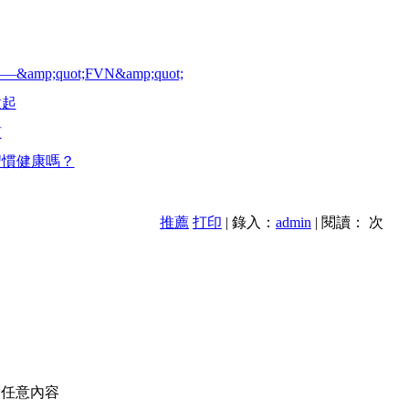
;quot;FVN&amp;quot;
做起
慣
習慣健康嗎？
推薦
打印
| 錄入：
admin
| 閱讀：
次
的任意內容