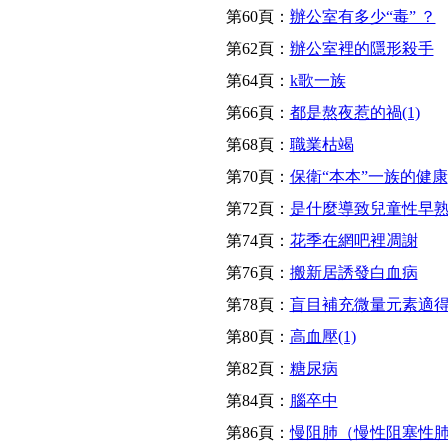
第60頁：
辦公室有多少“毒” ？
第62頁：
辦公室裡的隱形殺手
第64頁：
k歌一族
第66頁：
都是熬夜惹的禍(1)
第68頁：
職業枯竭
第70頁：
保衛“本本”一族的健康
第72頁：
是什麼導致兒童性早
第74頁：
花季在網吧裡凋謝
第76頁：
搬新居誘發白血病
第78頁：
盲目補充微量元素適
第80頁：
高血壓(1)
第82頁：
糖尿病
第84頁：
腦卒中
第86頁：
慢阻肺（慢性阻塞性