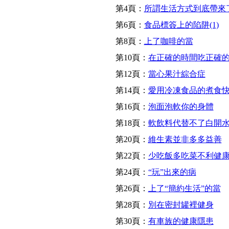
第4頁：
所謂生活方式到底帶來了
第6頁：
食品標簽上的陷阱(1)
第8頁：
上了咖啡的當
第10頁：
在正確的時間吃正確的水
第12頁：
當心果汁綜合症
第14頁：
愛用冷凍食品的煮食
第16頁：
泡面泡軟你的身體
第18頁：
軟飲料代替不了白開
第20頁：
維生素並非多多益善
第22頁：
少吃飯多吃菜不利健
第24頁：
“玩”出來的病
第26頁：
上了“簡約生活”的當
第28頁：
別在密封罐裡健身
第30頁：
有車族的健康隱患