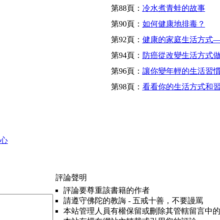
第88頁：
冷水煮青蛙的故事
第90頁：
如何健康地排毒？
第92頁：
健康的家庭生活方式——&amp
第94頁：
防癌從改變生活方式
第96頁：
讓你變年輕的生活習
第98頁：
看看你的生活方式和
心
評論聲明
評論要尊重該書籍的作者
請遵守佛陀的教誨 - 五戒十善，不要謾罵
本站管理人員有權保留或刪除其管轄留言中