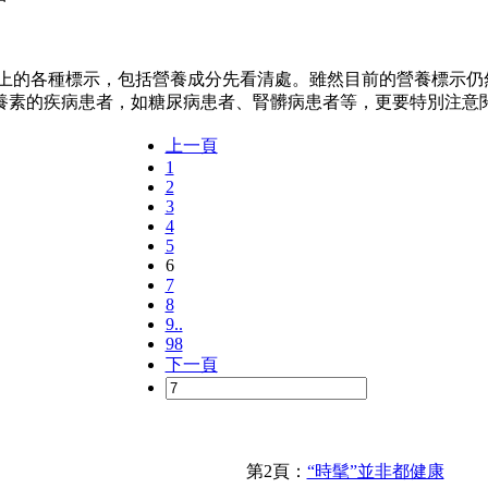
各種標示，包括營養成分先看清處。雖然目前的營養標示仍然
養素的疾病患者，如糖尿病患者、腎髒病患者等，更要特別注意
上一頁
1
2
3
4
5
6
7
8
9..
98
下一頁
第2頁：
“時髦”並非都健康