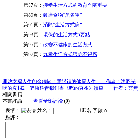
第87頁：
接受生活方式的教育至關重要
第89頁：
致癌食物“黑名單”
第91頁：
消除“生活方式病”
第93頁：
環保的生活方式5要點
第95頁：
改變不健康的生活方式
第97頁：
九種生活方式讓你不得癌
開啟幸福人生的金鑰匙：我眼裡的健康人生 作者：洪昭光
吃的真相2：健康科普暢銷書《吃的真相》續篇 作者：雲無
相關書籍
本書評論
查看全部評論
(0)
表情：
姓名：
匿名
字數
點評：