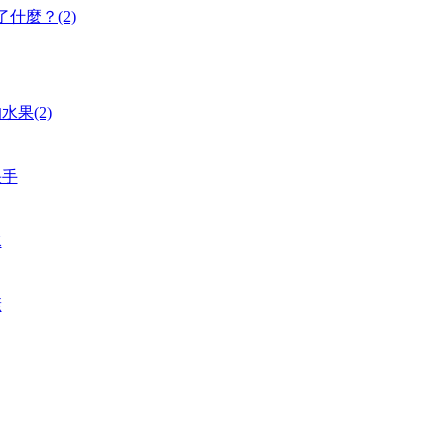
什麼？(2)
果(2)
快手
水
康