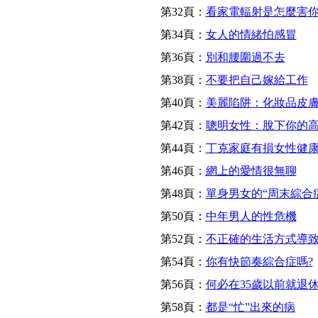
第32頁：
看家電輻射是怎麼害
第34頁：
女人的情緒怕感冒
第36頁：
別和腰圍過不去
第38頁：
不要把自己嫁給工作
第40頁：
美麗陷阱：化妝品皮
第42頁：
聰明女性：脫下你的
第44頁：
丁克家庭有損女性健
第46頁：
網上的愛情很無聊
第48頁：
單身男女的“周末綜合
第50頁：
中年男人的性危機
第52頁：
不正確的生活方式導
第54頁：
你有快節奏綜合症嗎?
第56頁：
何必在35歲以前就退
第58頁：
都是“忙”出來的病