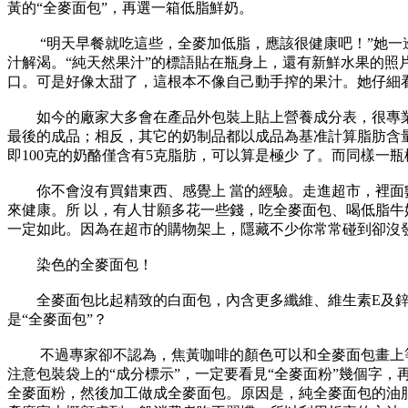
黃的“全麥面包”，再選一箱低脂鮮奶。
“明天早餐就吃這些，全麥加低脂，應該很健康吧！”她一邊
汁解渴。“純天然果汁”的標語貼在瓶身上，還有新鮮水果的照
口。可是好像太甜了，這根本不像自己動手搾的果汁。她仔細看
如今的廠家大多會在產品外包裝上貼上營養成分表，很專業很
最後的成品；相反，其它的奶制品都以成品為基准計算脂肪含量。結
即100克的奶酪僅含有5克脂肪，可以算是極少 了。而同樣一
你不會沒有買錯東西、感覺上 當的經驗。走進超市，裡面數
來健康。所 以，有人甘願多花一些錢，吃全麥面包、喝低脂牛奶
一定如此。因為在超市的購物架上，隱藏不少你常常碰到卻沒
染色的全麥面包！
全麥面包比起精致的白面包，內含更多纖維、維生素E及鋅
是“全麥面包”？
不過專家卻不認為，焦黃咖啡的顏色可以和全麥面包畫上等號
注意包裝袋上的“成分標示”，一定要看見“全麥面粉”幾個字
全麥面粉，然後加工做成全麥面包。原因是，純全麥面包的油