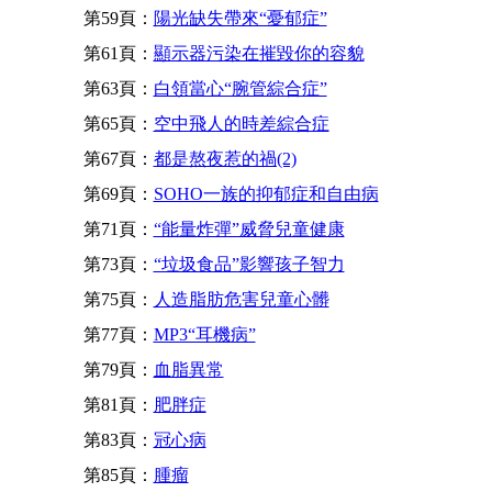
第59頁：
陽光缺失帶來“憂郁症”
第61頁：
顯示器污染在摧毀你的容貌
第63頁：
白領當心“腕管綜合症”
第65頁：
空中飛人的時差綜合症
第67頁：
都是熬夜惹的禍(2)
第69頁：
SOHO一族的抑郁症和自由病
第71頁：
“能量炸彈”威脅兒童健康
第73頁：
“垃圾食品”影響孩子智力
第75頁：
人造脂肪危害兒童心髒
第77頁：
MP3“耳機病”
第79頁：
血脂異常
第81頁：
肥胖症
第83頁：
冠心病
第85頁：
腫瘤