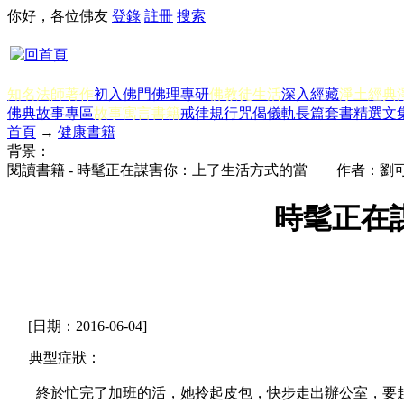
你好，各位佛友
登錄
註冊
搜索
知名法師著作
初入佛門
佛理專研
佛教徒生活
深入經藏
淨土經典
佛典故事專區
故事寓言書籍
戒律規行
咒偈儀軌
長篇套書
精選文
首頁
→
健康書籍
背景：
閱讀書籍 - 時髦正在謀害你：上了生活方式的當 作者：劉
時髦正在
[日期：2016-06-04]
典型症狀：
終於忙完了加班的活，她拎起皮包，快步走出辦公室，要趕