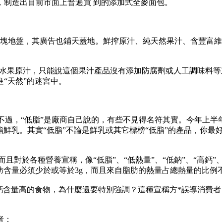
，制造出目前市面上普遍買 到的添加式全麥面包。
塊地盤，其廣告也鋪天蓋地。鮮搾原汁、純天然果汁、含豐富維
水果原汁，只能說這個果汁產品沒有添加防腐劑或人工調味料等東西
“天然”的迷宮中。
過，“低脂”是廠商自己說的，有些不見得名符其實。今年上半年
脂鮮乳。其實“低脂”不論是鮮乳或其它標榜“低脂”的產品，你最
對於各種營養宣稱，像“低脂”、“低熱量”、“低鈉”、“高鈣”
脂肪含量必須少於或等於3g，而且來自脂肪的熱量占總熱量的比例
含量高的食物，為什麼還要特別強調？這種宣稱方*誤導消費者
者：