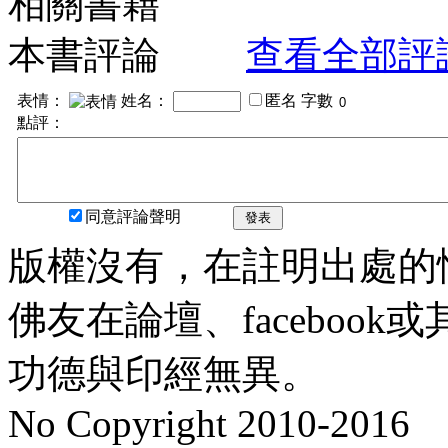
相關書籍
本書評論
查看全部評
表情：
姓名：
匿名
字數
點評：
同意評論聲明
發表
版權沒有，在註明出處的
佛友在論壇、faceboo
功德與印經無異。
No Copyright 2010-2016