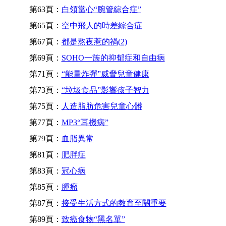
第63頁：
白領當心“腕管綜合症”
第65頁：
空中飛人的時差綜合症
第67頁：
都是熬夜惹的禍(2)
第69頁：
SOHO一族的抑郁症和自由病
第71頁：
“能量炸彈”威脅兒童健康
第73頁：
“垃圾食品”影響孩子智力
第75頁：
人造脂肪危害兒童心髒
第77頁：
MP3“耳機病”
第79頁：
血脂異常
第81頁：
肥胖症
第83頁：
冠心病
第85頁：
腫瘤
第87頁：
接受生活方式的教育至關重要
第89頁：
致癌食物“黑名單”