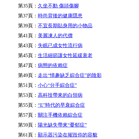
第35頁：
久坐不動 傷頭傷腳
第37頁：
時尚背後的健康隱患
第39頁：
不宜長期貼身用的小物品
第41頁：
美麗凍人的代價
第43頁：
失眠已成女性流行病
第45頁：
生活細節讓女性延緩衰老
第47頁：
病態的依賴症
第49頁：
走出“情趣缺乏綜合症”的陰影
第51頁：
小心“分手綜合症”
第53頁：
高科技帶來的白領病
第55頁：
“E”時代的早衰綜合症
第57頁：
關注手機依賴綜合症
第59頁：
陽光缺失帶來“憂郁症”
第61頁：
顯示器污染在摧毀你的容貌