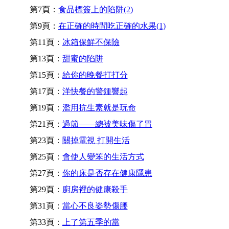
第7頁：
食品標簽上的陷阱(2)
第9頁：
在正確的時間吃正確的水果(1)
第11頁：
冰箱保鮮不保險
第13頁：
甜蜜的陷阱
第15頁：
給你的晚餐打打分
第17頁：
洋快餐的警鍾響起
第19頁：
濫用抗生素就是玩命
第21頁：
過節——總被美味傷了胃
第23頁：
關掉電視 打開生活
第25頁：
會使人變笨的生活方式
第27頁：
你的床是否存在健康隱患
第29頁：
廚房裡的健康殺手
第31頁：
當心不良姿勢傷腰
第33頁：
上了第五季的當