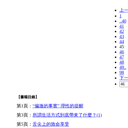
上
1
..40
41
42
43
44
45
46
47
48
49..
98
下
【書籍目錄】
第1頁：
“偏激的事實” 理性的提醒
第3頁：
所謂生活方式到底帶來了什麼？(1)
第5頁：
舌尖上的致命享受