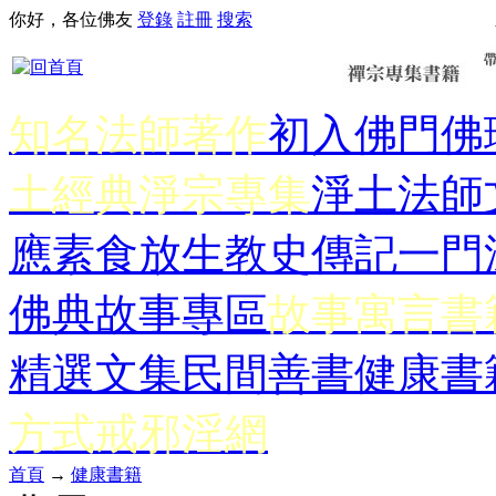
你好，各位佛友
登錄
註冊
搜索
知名法師著作
初入佛門
佛
土經典
淨宗專集
淨土法師
應
素食放生
教史傳記
一門
佛典故事專區
故事寓言書
精選文集
民間善書
健康書
方式
戒邪淫網
首頁
→
健康書籍