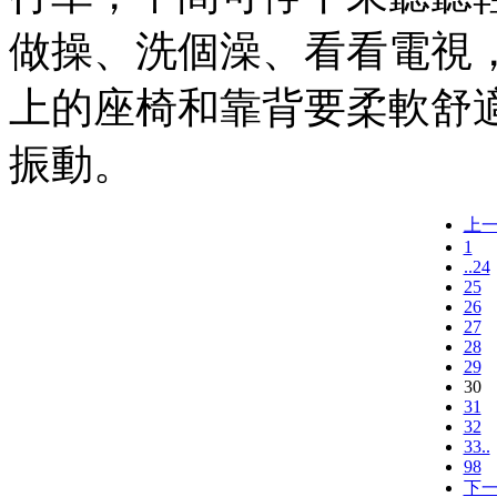
做操、洗個澡、看看電視
上的座椅和靠背要柔軟舒
振動。
上
1
..24
25
26
27
28
29
30
31
32
33..
98
下