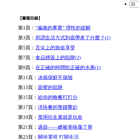
【書籍目錄】
第1頁：
“偏激的事實” 理性的提醒
第3頁：
所謂生活方式到底帶來了什麼？(1)
第5頁：
舌尖上的致命享受
第7頁：
食品標簽上的陷阱(2)
第9頁：
在正確的時間吃正確的水果(1)
第11頁：
冰箱保鮮不保險
第13頁：
甜蜜的陷阱
第15頁：
給你的晚餐打打分
第17頁：
洋快餐的警鍾響起
第19頁：
濫用抗生素就是玩命
第21頁：
過節——總被美味傷了胃
第23頁：
關掉電視 打開生活