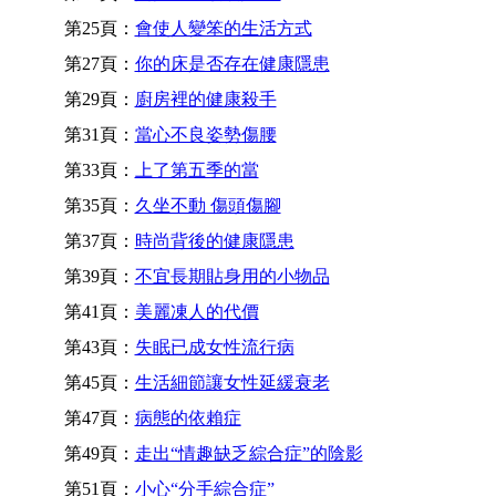
第25頁：
會使人變笨的生活方式
第27頁：
你的床是否存在健康隱患
第29頁：
廚房裡的健康殺手
第31頁：
當心不良姿勢傷腰
第33頁：
上了第五季的當
第35頁：
久坐不動 傷頭傷腳
第37頁：
時尚背後的健康隱患
第39頁：
不宜長期貼身用的小物品
第41頁：
美麗凍人的代價
第43頁：
失眠已成女性流行病
第45頁：
生活細節讓女性延緩衰老
第47頁：
病態的依賴症
第49頁：
走出“情趣缺乏綜合症”的陰影
第51頁：
小心“分手綜合症”