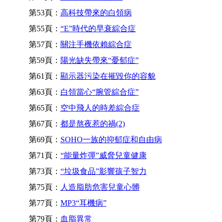
第53頁：
高科技帶來的白領病
第55頁：
“E”時代的早衰綜合症
第57頁：
關注手機依賴綜合症
第59頁：
陽光缺失帶來“憂郁症”
第61頁：
顯示器污染在摧毀你的容貌
第63頁：
白領當心“腕管綜合症”
第65頁：
空中飛人的時差綜合症
第67頁：
都是熬夜惹的禍(2)
第69頁：
SOHO一族的抑郁症和自由病
第71頁：
“能量炸彈”威脅兒童健康
第73頁：
“垃圾食品”影響孩子智力
第75頁：
人造脂肪危害兒童心髒
第77頁：
MP3“耳機病”
第79頁：
血脂異常