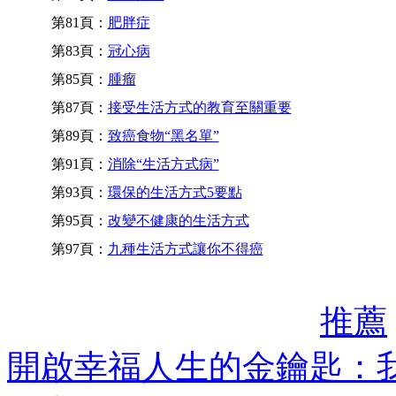
第81頁：
肥胖症
第83頁：
冠心病
第85頁：
腫瘤
第87頁：
接受生活方式的教育至關重要
第89頁：
致癌食物“黑名單”
第91頁：
消除“生活方式病”
第93頁：
環保的生活方式5要點
第95頁：
改變不健康的生活方式
第97頁：
九種生活方式讓你不得癌
推薦
開啟幸福人生的金鑰匙：