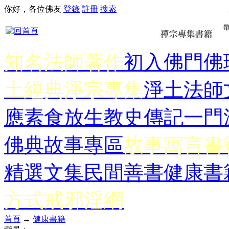
你好，各位佛友
登錄
註冊
搜索
知名法師著作
初入佛門
佛
土經典
淨宗專集
淨土法師
應
素食放生
教史傳記
一門
佛典故事專區
故事寓言書
精選文集
民間善書
健康書
方式
戒邪淫網
首頁
→
健康書籍