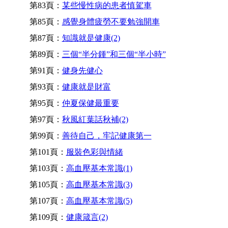
第83頁：
某些慢性病的患者慎駕車
第85頁：
感覺身體疲勞不要勉強開車
第87頁：
知識就是健康(2)
第89頁：
三個“半分鍾”和三個“半小時”
第91頁：
健身先健心
第93頁：
健康就是財富
第95頁：
仲夏保健最重要
第97頁：
秋風紅葉話秋補(2)
第99頁：
善待自己，牢記健康第一
第101頁：
服裝色彩與情緒
第103頁：
高血壓基本常識(1)
第105頁：
高血壓基本常識(3)
第107頁：
高血壓基本常識(5)
第109頁：
健康箴言(2)