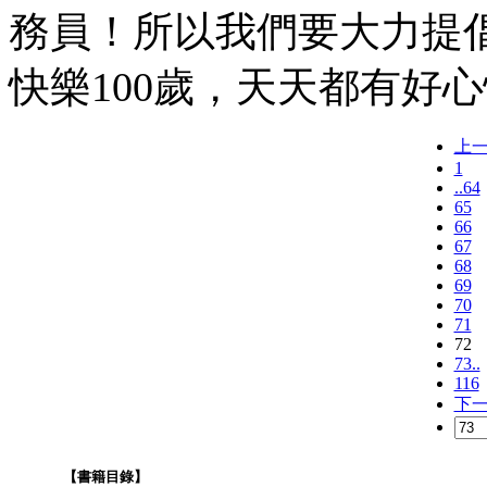
務員！所以我們要大力提
快樂100歲，天天都有好
上
1
..64
65
66
67
68
69
70
71
72
73..
116
下
【書籍目錄】