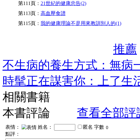
第111頁：
21世紀的健康忠告(2)
第113頁：
高血壓食譜
第115頁：
我的健康理論不是用來教訓別人的(1)
推薦
不生病的養生方式：無病
時髦正在謀害你：上了生
相關書籍
本書評論
查看全部評
表情：
姓名：
匿名
字數
點評：