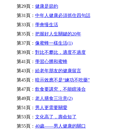
第29頁：
健康是節約
第31頁：
中年人健康必須抓住四句話
第33頁：
學會慢生活
第35頁：
把握好人生關鍵的20年
第37頁：
像蜜蜂一樣生活(1)
第39頁：
對比不攀比，適度不過度
第41頁：
學習心髒和蜜蜂
第43頁：
給老年朋友的健康留言
第45頁：
暗示效應不是“練功不吃藥”
第47頁：
飲食要講究，不能瞎湊合
第49頁：
老人膳食三注意(2)
第51頁：
男人更需要關愛
第53頁：
文化高了，壽命短了
第55頁：
40歲——男人健康的關口