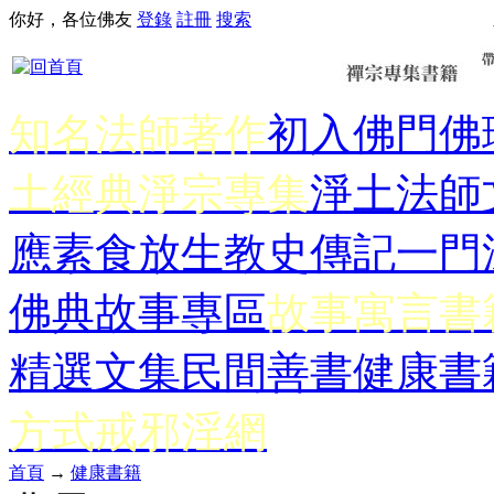
你好，各位佛友
登錄
註冊
搜索
知名法師著作
初入佛門
佛
土經典
淨宗專集
淨土法師
應
素食放生
教史傳記
一門
佛典故事專區
故事寓言書
精選文集
民間善書
健康書
方式
戒邪淫網
首頁
→
健康書籍