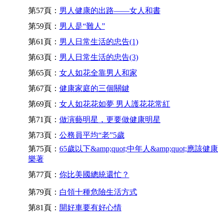
第57頁：
男人健康的出路——女人和書
第59頁：
男人是“難人”
第61頁：
男人日常生活的忠告(1)
第63頁：
男人日常生活的忠告(3)
第65頁：
女人如花全靠男人和家
第67頁：
健康家庭的三個關鍵
第69頁：
女人如花花如夢 男人護花花常紅
第71頁：
做演藝明星，更要做健康明星
第73頁：
公務員平均“老”5歲
第75頁：
65歲以下&amp;quot;中年人&amp;quot;應該健
樂著
第77頁：
你比美國總統還忙？
第79頁：
白領十種危險生活方式
第81頁：
開好車要有好心情