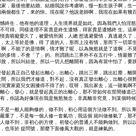
成家，最後他要結婚。結婚我說你考慮喲，慢一點生孩子啊，生
個兩個都生了，來的快。現在呢？他說老師啊，我現在如果有幾
憾終生，他有他的道理，人生境界就是如此。因為我們人怕淫慾
不可得。同樣道理不富貴是終生遺憾，得富貴是遺憾終 生。這
情貪嗔癡愛久了，被愛情所困，人總 想逃避愛情，真逃避久了
，太上等於是佛，得 了道的人，形而上沒有情，形而下一切眾
 啊，不能了的是情啊，情才難了呢，以為無慾就是了道啊，不
體的多情，不會「了」的。所謂跳出三界外不在五行中，情最難
解脫，所以叫結使。所以一切人想離開有，因為有當中怕了，要
要發起真正自己發起出離心，出離心，跳出三界，跳出紅塵，離
世間，所以我們才修道，對不起，沒有真正發出離心，出離心很
被現實家庭兒女困擾得不得了的，哎呀，我出家去，這一賭氣啊
離心，發心，就是發起真正的出離心，那不管如何在世間修道已
有，你認為好像現在我是無慾無念，非真離非究竟，到某個時候
不是一般人能夠修的，做不到，初心用這個方法做不到。所以 
嚴重了，不是每一個人修一套氣功，我這個 就叫做修氣了，那
人做不到，非初心的方便， 初發心的普通人不能夠做到。所以
，也等於 提問號，那麼下面修風大觀的，就是練氣的。