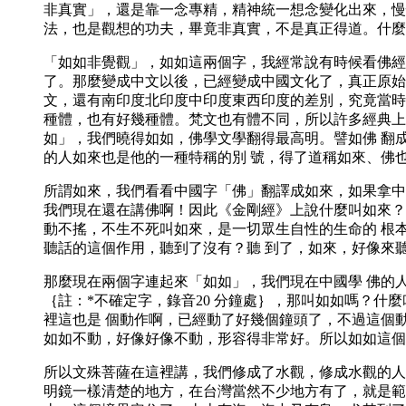
非真實」，還是靠一念專精，精神統一想念變化出來，慢
法，也是觀想的功夫，畢竟非真實，不是真正得道。什麼
「如如非覺觀」，如如這兩個字，我經常說有時候看佛經
了。那麼變成中文以後，已經變成中國文化了，真正原始
文，還有南印度北印度中印度東西印度的差別，究竟當時
種體，也有好幾種體。梵文也有體不同，所以許多經典上
如」，我們曉得如如，佛學文學翻得最高明。譬如佛 翻
的人如來也是他的一種特稱的別 號，得了道稱如來、佛
所謂如來，我們看看中國字「佛」翻譯成如來，如果拿中
我們現在還在講佛啊！因此《金剛經》上說什麼叫如來？
動不搖，不生不死叫如來，是一切眾生自性的生命的 根
聽話的這個作用，聽到了沒有？聽 到了，如來，好像來
那麼現在兩個字連起來「如如」，我們現在中國學 佛的
｛註：*不確定字，錄音20 分鐘處｝，那叫如如嗎？
裡這也是 個動作啊，已經動了好幾個鐘頭了，不過這個
如如不動，好像好像不動，形容得非常好。所以如如這個
所以文殊菩薩在這裡講，我們修成了水觀，修成水觀的人
明鏡一樣清楚的地方，在台灣當然不少地方有了，就是範