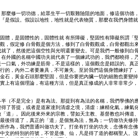
，那麼修一切功德，給眾生平一切艱難險阻的地面，修這個功德
『是假設。假設以地性，地性就是代表物質，那麼在我們身體就
固體，是固體性的，固體性就 有所障礙，堅固性有障礙所謂「
觀，假定修 白骨觀是個方法，修到了白骨觀觀成，白骨都觀出
成就了，然後把這個空性與光明還要變去。可是我們一般修到白
，在外國的名稱中國功夫就代表了一個練武功的，我們都曉得，
是一口氣，外功練是筋骨，不是這樣的，這個觀念是錯誤的。真
行的，內外二者要兼具，不可兼失。至於我們這個身體練好了，
金石，黃金石頭那麼堅固，但是你要把內臟一切的細胞也要變掉
實上有這個理論，有這種方法，但是真正修成的人非常非常少，
多半（不是完全）是有為法。那提到有為法的名稱，我們學佛的
證得了菩提，或者是道家達到清虛之境，清虛：練精化氣，練氣
做「道」。因此後來外來的宗教，譬如天主教、基督教也叫傳道
最後得道了，真正的「道」是個無為法，無為；一切做功夫修持
所作為，我們普通叫做功夫了。打坐有打坐的功夫，念佛有念佛
中文的特別的符號，不管是佛、仙，凡是得了道的都稱聖人。沒