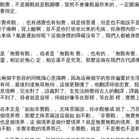
觀覺，不是圓觀就是觀圓哪，當然不會像觀扁所來的，一定圓滿
要得定。
有覺有觀」，也有感覺也有知覺，就是很普通，但是也不能說不
腰子痛啊，背上酸啊，並不是你打坐坐出來的毛病，你身體內部
出來病？氣脈通如何呢？這個身體的障礙沒有了，我們人都被身
是「無覺有觀」，或者是「無觀有 覺」，也有的，「無觀有覺
靈，相近於無心 定，相近還不是究竟。那麼這個在我們古代講
這兩個字形容的同唯識心意識啊，因為這兩個字的形容偏重於生
有伺，最後到達無尋無伺，這個更難懂了，他翻譯得很忠實。我
意境啊，完全對了，語義對了。玄奘法師覺得古人的翻譯，譯義
不到了。尋者就是追呀，伺就好像等在那裡，等在那 裡，實際
在本文是「如如非覺觀」。文殊菩薩說，你水觀修成 就了，乃
個境界裡，那麼文殊菩薩說這個如 如不動，「非覺觀」，無覺
也是個境界，這 個境界是個什麼境界？就是無覺無觀的境界。
如不動，非覺非觀的境界而已。「非覺觀」就是「不是覺也不是