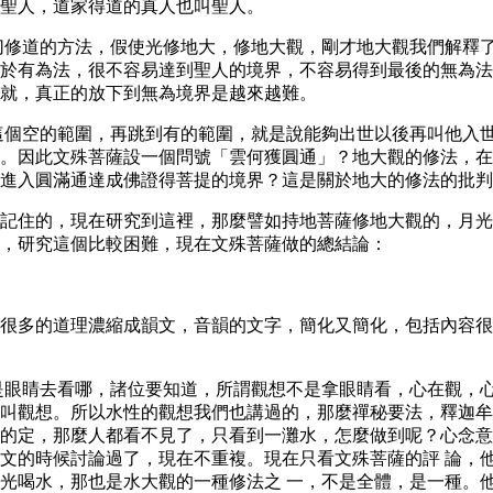
聖人，道家得道的真人也叫聖人。
切修道的方法，假使光修地大，修地大觀，剛才地大觀我們解釋
於有為法，很不容易達到聖人的境界，不容易得到最後的無為法
就，真正的放下到無為境界是越來越難。
這個空的範圍，再跳到有的範圍，就是說能夠出世以後再叫他入
。因此文殊菩薩設一個問號「雲何獲圓通」？地大觀的修法，在
進入圓滿通達成佛證得菩提的境界？這是關於地大的修法的批判
記住的，現在研究到這裡，那麼譬如持地菩薩修地大觀的，月光
，研究這個比較困難，現在文殊菩薩做的總結論：
很多的道理濃縮成韻文，音韻的文字，簡化又簡化，包括內容很
是眼睛去看哪，諸位要知道，所謂觀想不是拿眼睛看，心在觀，
叫觀想。所以水性的觀想我們也講過的，那麼禪秘要法，釋迦牟
的定，那麼人都看不見了，只看到一灘水，怎麼做到呢？心念意
文的時候討論過了，現在不重複。現在只看文殊菩薩的評 論，
光喝水，那也是水大觀的一種修法之 一，不是全體，是一種。