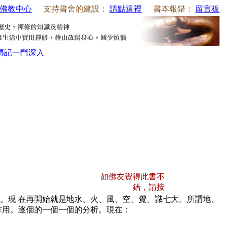
佛教中心
支持書舍的建設：
請點這裡
書本報錯：
留言板
傳記
一門深入
如佛友覺得此書不
錯，請按
。現 在再開始就是地水、火、風、空、覺、識七大。所謂地、
作用。逐個的一個一個的分析。現在：