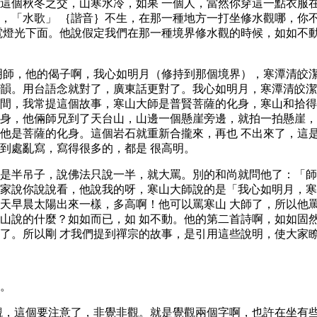
這個秋冬之交，山寒水冷，如果 一個人，當然你穿這一點衣服
，「水歌」 ｛諧音｝不生，在那一種地方一打坐修水觀哪，你
電燈光下面。他說假定我們在那一種境界修水觀的時候，如如不
明師，他的偈子啊，我心如明月（修持到那個境界），寒潭清皎
韻。用台語念就對了，廣東話更對了。我心如明月，寒潭清皎潔
間，我常提這個故事，寒山大師是普賢菩薩的化身，寒山和拾得
身，他倆師兄到了天台山，山邊一個懸崖旁邊，就拍一拍懸崖，
他是菩薩的化身。這個岩石就重新合攏來，再也 不出來了，這
到處亂寫，寫得很多的，都是 很高明。
是半吊子，說佛法只說一半，就大罵。別的和尚就問他了：「師
家說你說說看，他說我的呀，寒山大師說的是「我心如明月，寒
天早晨太陽出來一樣，多高啊！他可以罵寒山 大師了，所以他
山說的什麼？如如而已，如 如不動。他的第二首詩啊，如如固
了。所以剛 才我們提到禪宗的故事，是引用這些說明，使大家
。
觀，這個要注意了，非覺非觀。就是覺觀兩個字啊，也許在坐有