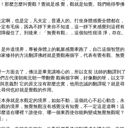
！那麼怎麼叫覺觀？覺就是感 覺，觀就是知覺。我們曉得學佛
是定啊，也是定，凡夫定，普通人的。打坐身體感覺全體都在，
一定有毛病，因為不靜下來你不知道，這一靜下來感覺到這裡有
體障礙住了。到後來：「無覺有觀」，這個知性很清 淨，存在。
」是外道境界，專被身體上的氣脈感覺牽跑了，自己這個智慧的
佛家修持的方法翻譯佛經就是覺觀兩個字，代表有覺有觀、無覺
理一方面去了，佛法是畢竟講唯心的，所以玄奘 法師的翻譯到了
們古代漢朝南北朝一帶翻覺 觀兩個字啊，好像翻的呀，以文字
與意義對 它的原文沒有那麼忠實，他用忠誠的翻譯呢？就是尋
上尋伺也好就是覺觀的作用。
至本身就是水觀定的境界，如如不動，這個此心不起心動念，永
無觀的境界，無覺無觀沒有感覺沒有知覺，不一定這是道啊！這
那麼道在哪裡？誰使你、哪一個東西使你能夠變成無覺無觀呢？
觀」。