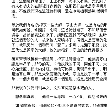
山，這個境界定住了，山上有海，海中又有島。尤其到了
有人有功夫的在那裡打赤腳的，在那裡打坐就是寒潭明月
道。不像我們現在這裡修行啊，還在冷氣機啊熱氣 機啊
底。
等於我們有名 的禪宗一位大師，寒山大師，也是有名的
叫我如何說。拿國語一念啊，這首詩就糟了，不和那個音
境界，當然都表達出來了。講到這裡我們不妨耽擱一點時
朝這個階段的人，後來給人家曉得了，倆個人是菩薩的化
了，就罵另外一個和尚叫「豐干」多嘴，走漏了消息，說
五代也是禪宗的大師，他的詩很多，寒山的詩做得很多，
後來宋朝以後有一個祖師，禪宗祖師悟道了，他就講寒山
話是半吊子，那你的呢」？他說我的不同，同他不同。大
心如燈籠，點火內外紅。有物可比擬，明朝日出東」。明
超過寒山啊，那是大乘菩薩的成就。寒山是說了一半，寒
拳，一個大窟窿，就是這樣一個道理，這是把體用完全講
那麼現在我們回到本文。文殊菩薩講修水觀的人，
「想念非真實」，他是一念專精，一心不亂，觀想出來的
「如 如非覺觀」那個如如不動還不是道的究竟，非覺非