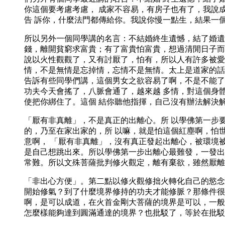
你這個要考慮考慮， 成家不容易，有房子也有了，我說
告 訴你，什麼法門都傳給你。我說你慢一點生，結果一
所以另外一個同學講的名言：不結婚終生遺憾，結了婚遺
錢，離開貧窮求富貴；有了富貴怕富貴，想過清閒日子而
說以火性觀觀了，又有討厭了，怕有，所以人有許多被愛
情，不是無情是忘掉情，忘情不是無情。太上是道家的話
告訴有些同學們講，這個男女之欲容易了啊，不是不能了
功夫今天會搖了，八脈會通了，越來越 多情，對這個身
使把你綁住了。這個 結你聽他指揮，自己沒有辦法解決
「厭有非真離」，不是真正的出離心。所 以學佛第一步
的，乃至在家出家的，所 以嘛，就是怕這個紅塵啊，怕
意啊， 「厭有非真離」，沒有真正發起出離心，被環境
是自己想跳出來。所以學佛第一步出離心最難發，一發出
常難。所以文殊菩薩批判修火觀定，離有棄欲，雖然厭離
「非出心方便」。第二點以修火觀修拙火轉化自己的慾念
開始修氣？到了什麼境界修持的功夫才能修脈？那條件很
啊，是可以成道，在火首金剛大菩薩的境界是可以，一般
怎麼樣能夠達到圓滿通達的境界？也批駁了，等於在批駁