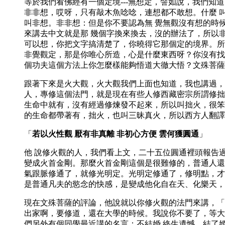
等於我們看佛經有一個定境---無想定，譬如說，我們
非非想，哎呀，只有敲木魚唸唸，連想都不敢想。什麼 
叫非想。非非想：但是你不要認為無 覺無觀沒有想的時
來講去中文就是那 幾個字換來換去，沒的辦法了，所以
可以想，你把文字搞清楚了，你曉得它那個定的境界。所
非覺觀定，那是你唯心所造，心是什麼東西呀？你沒有找
個功夫這個方法上你怎麼樣能夠悟道大徹大悟？文殊菩薩
跟著下來是火大觀，火大觀我們上面也知道，我也講過，
人，專修這個法門，就是現在有些人修西藏密宗所謂修拙
生命中就有，沒有經過修煉發不起來，所以叫拙火，很笨
的生命都帶著有，拙火，也叫三昧真火，所以西方人翻譯
「
若以火性觀 厭有非真離 非初心方便 雲何獲圓通
」
他 說修火觀的人，我們看上文，二十五位圓通裡頭報告
變成火首金剛。那麼火首金剛這個是很難修的，普通人還
氣跟脈修通了，就修光明定。光明定修通了，修明點，才
是普通凡夫的慾念的快感，是變成他化自在天、化樂天，
現在文殊菩薩的評論，他說就以你修火觀的法門來講，「
出家啊，要修道，還在大學的時候。我說你不要了，等大
們另外有個同學最近講的名言：不結婚 終生遺憾，結了