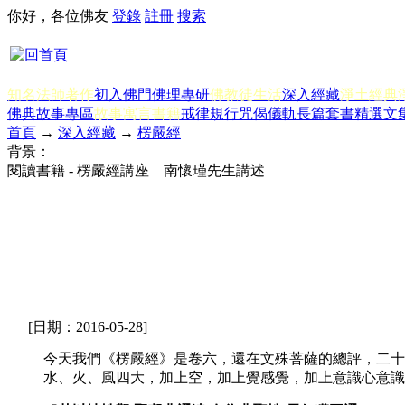
你好，各位佛友
登錄
註冊
搜索
知名法師著作
初入佛門
佛理專研
佛教徒生活
深入經藏
淨土經典
佛典故事專區
故事寓言書籍
戒律規行
咒偈儀軌
長篇套書
精選文
首頁
→
深入經藏
→
楞嚴經
背景：
閱讀書籍 - 楞嚴經講座 南懷瑾先生講述
[日期：2016-05-28]
今天我們《楞嚴經》是卷六，還在文殊菩薩的總評，二十
水、火、風四大，加上空，加上覺感覺，加上意識心意識