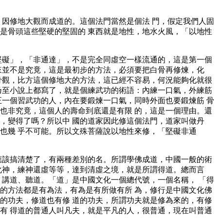
，因修地大觀而成道的。這個法門當然是個法 門，假定我們人固
是骨頭這些堅硬的堅固的 東西就是地性，地水火風，「以地性
堅礙」，「非通達」，不是完全同虛空一樣流通的，這是第一個
來並不是究竟，這是最初步的方法，必須要把白骨再修煉，化
骨觀，比方這個修地大的方法，這已經不容易，何況能夠化就很
乃至小說上都寫了，就是個練武功的術語：內練一口氣，外練筋
正一個習武功的人，內在要鍛煉一口氣，同時外面也要鍛煉筋 骨
也非究竟，這個人的壽命到底還是有限 的，這是一個理由。還
，變得了嗎？所以中 國的道家因此修這個法門，道家叫做丹
也幾 乎不可能。所以文殊菩薩說以地性來修，「堅礙非通
應該搞清楚了，有兩種差別的名。所謂學佛成道，中國一般的術
化神，練神還虛等等，達到清虛之境，就是所謂得道。總而言
、講道、聽道。「道」是中國文化一個總代號，一個名稱， 「得
的方法都是有為法，有為是有所做有所 為，修行是中國文化佛
的功夫，修道也有修 道的功夫，所謂功夫就是修為來的，有修
有 得道的普通人叫凡夫，就是平凡的人，很普通，現在叫普通