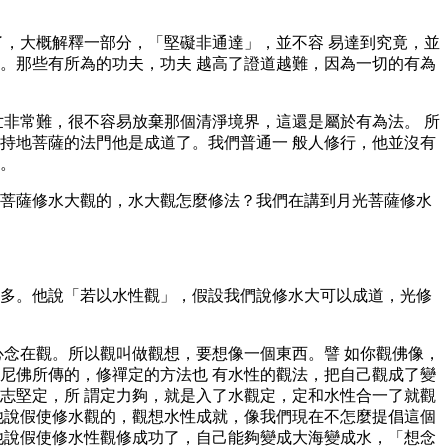
了，大概解釋一部分，「堅礙非通達」，並不容 易達到究竟，並
。那些有所為的功夫，功夫 越高了證道越難，因為一切的有為
世非常難，很不容易放棄那個清淨境界，這還是屬於有為法。 所
持地菩薩的法門他是成道了。我們普通一 般人修行，他並沒有
。
菩薩修水大觀的，水大觀怎麼修法？我們在講到月光菩薩修水
多。他說「若以水性觀」，假設我們說修水大可以成道，光修
心念在觀。所以觀叫做觀想，要想像一個東西。譬 如你觀佛像，
尼佛所傳的，修禪定的方法也 有水性的觀法，把自己觀成了變
志堅定，所 謂定力夠，就是入了水觀定，定和水性合一了就觀
他說假使修水觀的，觀想水性成就，像我們現在不怎麼提倡這個
他說假使修水性觀修成功了，自己能夠變成大海變成水，「想念