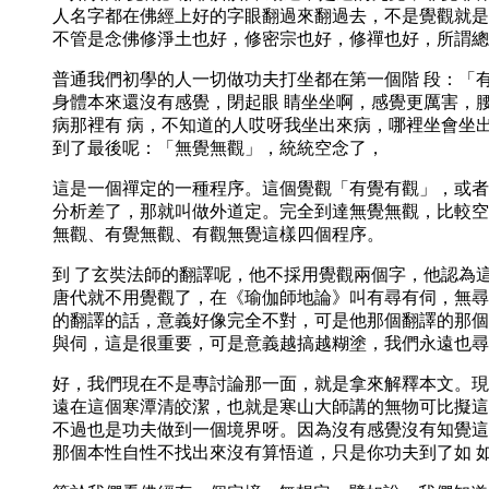
人名字都在佛經上好的字眼翻過來翻過去，不是覺觀就是
不管是念佛修淨土也好，修密宗也好，修禪也好，所謂總
普通我們初學的人一切做功夫打坐都在第一個階 段：「
身體本來還沒有感覺，閉起眼 睛坐坐啊，感覺更厲害，
病那裡有 病，不知道的人哎呀我坐出來病，哪裡坐會坐
到了最後呢：「無覺無觀」，統統空念了，
這是一個禪定的一種程序。這個覺觀「有覺有觀」，或者
分析差了，那就叫做外道定。完全到達無覺無觀，比較空
無觀、有覺無觀、有觀無覺這樣四個程序。
到 了玄奘法師的翻譯呢，他不採用覺觀兩個字，他認為
唐代就不用覺觀了，在《瑜伽師地論》叫有尋有伺，無尋
的翻譯的話，意義好像完全不對，可是他那個翻譯的那個
與伺，這是很重要，可是意義越搞越糊塗，我們永遠也尋
好，我們現在不是專討論那一面，就是拿來解釋本文。現
遠在這個寒潭清皎潔，也就是寒山大師講的無物可比擬這
不過也是功夫做到一個境界呀。因為沒有感覺沒有知覺這
那個本性自性不找出來沒有算悟道，只是你功夫到了如 