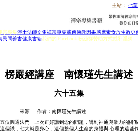
主站：
七葉
淨宗專集
淨土法師文集
禪宗專集
藏傳佛教
因果感應
素食放生
教史
集
民間善書
健康書籍
我們的 Facebook 粉絲群
贊助方式
戒邪淫網
楞嚴經講座 南懷瑾先生講述
六十五集
來源： 作者：南懷瑾先生講述
五位圓通法門，上次正好講到念的問題，講到神通與業力的關係
這個識，七大就是身心，這個整個人生命的身體與 心理的這些