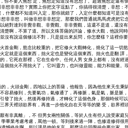
知道，你不要入無想 定，無想定知道沒有思想了。超過無想定還
叫非想非非想？實際上你把文字逗點了，你搞得很清楚，非想：
候，什麼都不知道叫入定，那你就錯了，入定什麼都知道可是沒
非想非非想，叫做非想非非想定。那麼我們普通就馬馬虎虎把它
以絕對達到非覺非觀、非覺觀、非非覺觀，這還不是道，還沒有
清楚啊，不算了道。所以文殊菩薩的評論，修水大觀，他說同時
並沒有說這個修法不對，只是提出來反問，你怎麼樣？這裡你要
火首金剛，慾念比較重的，把它修火大觀轉化，燒化了這一切慾
火定就是這個東西，拙火定也是變化這個東西。拙火也是翻 譯
的，它死在那裡，它在生命中。任何人男 女身上都有，沒有經
這個拙火不用拙火了， 它叫靈力，也叫做靈能，能力和能量。
過的，火頭金剛，四地以上的菩薩，他報告，因為他生來天生秉
不容易修到，先要氣功，氣修通了，再修脈，氣是氣，脈是脈，
引發了拙火，然後再修持過，才轉化了這個色身，那個時候可以
三界天裡頭欲界有，再進一步他化自在天等等的樂 受，欲界裡
厭有非真離」，不 但男女兩性關係，等於人生有些人說受家庭
 學畢業考慮考慮，罵他一頓。等到後來過一陣，也修道修得很
婚遺憾終生啊。所以講是他的名言，那麼這位同學拚命要出家，