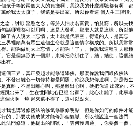
一個孩子等於兩個大人的負擔啊，我說我的什麼經驗都有啊，都
百萬給我太太孩子，我還是要出家。所以你看這 個人生三階段。
之念，討厭 淫慾之念，等於人怕功名富貴，怕貧窮，所以去找
兩句話哪裡都可以用啊，這是大發明。那麼人就是這樣，所以他
，除了古人說太上忘情，太上就是代表空，得道的人，是真忘
生三界裡頭萬有眾生這個生命就是這個情字構成的。所以我常常
見得。能夠做到太上忘情，才能夠「了」。你說我這種功夫那種
了。它是個無形的一個綁，束縛把你綁住了，結，結使，這個結
跳出有。
開這個三界，真正發起才能修道學佛。那麼你說我們皈依佛法
難。不發出離心一切修持都是問題，你說我想修道啊，那是做生
不是真離，不是出離心啊，那是離出心啊，硬把你逼 出來的，不
經跳出來了，生在世間此心已經 出家了，此心出離了，此事非
這個火啊，燒 起來還不得了，還可以點火。
剛才我也講過修密法的修氣修脈修明點，但是你如何的條件才能
不行的，那要功德成就才能修那個氣脈。所以他說這一個法門
以此法門修道，他提出的問號，「雲何獲圓通」，你要參一參，