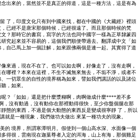
想念出來的，當然並不是真正的得道，這是一種方法，這是有為
留 了，印度文化只有到中國來找，都在中國的《大藏經》裡頭
文，已經不是唐宋那個時候，已經很遠了。而且那個時候的梵
梵文？那時它的書寫，寫字的方法也同中國字一樣為正草隸篆四
以研究起來並不容易的，這個我們順便帶過去。翻譯成中文「如
佛，自己馬上加一個註解，如來跟佛兩個是連一起。其實得了道
好像來過，現在不在了。也可以如去啊，好像走了，沒有走啊，
來在哪裡？本來在這裡，不生不滅無來無去，不垢不淨，或者不
佛、一切眾生的自性的境界稱為如來，譬如我們講話的以及諸位
而聽，如來。
呢？「如如」還是把什麼漿糊啊，肉啊做成什麼****差不多
淨啊，沒有動過，沒有動你在那裡動得很快，至少你盤個腿在那
有靜態的東西，不過是個大動態的東西反是變成很寧靜 了，所以
講就是一種現象，我們做功夫做出 來某一種功夫的現象。
美的 境界，所謂寒潭明月。假使到一個山高水深、水面像一個
湖多得很，雲南現在迦葉尊者入定的洱海，山上有海，那個雞足