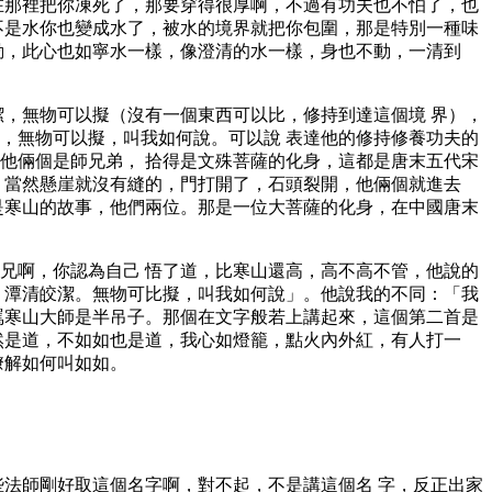
在那裡把你凍死了，那要穿得很厚啊，不過有功夫也不怕了，也
不是水你也變成水了，被水的境界就把你包圍，那是特別一種味
動，此心也如寧水一樣，像澄清的水一樣，身也不動，一清到
潔，無物可以擬（沒有一個東西可以比，修持到達這個境 界），
，無物可以擬，叫我如何說。可以說 表達他的修持修養功夫的
他倆個是師兄弟， 拾得是文殊菩薩的化身，這都是唐末五代宋
 當然懸崖就沒有縫的，門打開了，石頭裂開，他倆個就進去
是寒山的故事，他們兩位。那是一位大菩薩的化身，在中國唐末
兄啊，你認為自己 悟了道，比寒山還高，高不高不管，他說的
 潭清皎潔。無物可比擬，叫我如何說」。他說我的不同：「我
罵寒山大師是半吊子。那個在文字般若上講起來，這個第二首是
然是道，不如如也是道，我心如燈籠，點火內外紅，有人打一
瞭解如何叫如如。
些法師剛好取這個名字啊，對不起，不是講這個名 字，反正出家