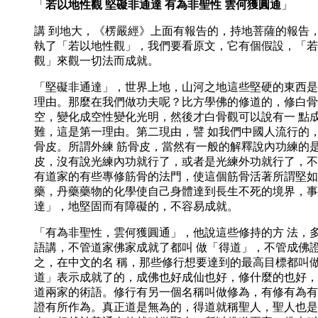
「
若以地性觀 堅礙非通達 有為非聖性 雲何獲圓通
」
講 到地大，《楞嚴經》上面有報告的，持地菩薩的報告
執了「若以地性觀」，我們要看原文，它有個假設，「若
觀」來觀一切法而成就。
「堅礙非通達」，世界上地，山河之地這些堅硬的東西是
理由。那麼在我們做功夫呢？比方學佛的修道的，修白骨
空，變化成空性變化光明，然後才白骨觀可以說有一 點
難，這是第一理由。第二現由，譬 如我們中國人流行的
骨皮。所謂外練 筋骨皮，當然有一般的解釋說內功練的
皮，沒有說光練內功就行了，或者是光練外功就行了，不
有道家的有些專修筋骨的法門，使這個筋骨活著所謂堅如
藥，丹藥藥物的化學使自己身體達到長生不死的境界，事
達」，地堅固而有障礙的，不容易成就。
「有為非聖性，雲何獲圓通」，他說這些修持的方 法，
語講，不管道家佛家成就了都叫 做「得道」，不管成佛
之，在中文的名 稱，那些修行想要達到的最高目標都叫
道」表示成就了的，成佛也好成仙也好，修什麼的也好，
道兩家的術語。修行有另一個名稱叫做修為，有修有為有
證有所作為。真正道是無為的，得道就稱聖人，聖人也是