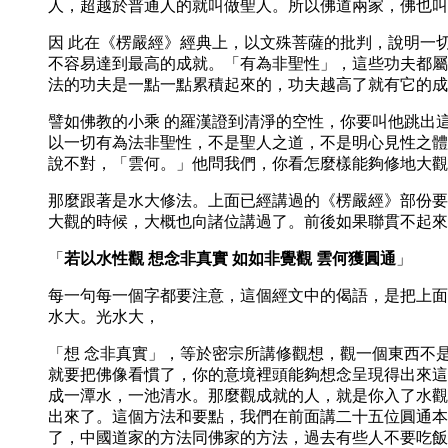
人，超越於普通人的就叫做聖人。所以佛道兩家，佛也叫
因 此在《楞嚴經》經典上，以文殊菩薩的批判，說明一
不容易達到最高的成就。「有為非聖性」，這些功夫都屬
法的功夫是一點一點累積起來的，功夫越高了就有它的成
譬如佛教的小乘 的羅漢證到清淨的空性，你要叫他跳出
以一切有為法非聖性，不是聖人之道，不是明心見性之體
說不對，「雲何。」他問我們，你看怎麼樣能夠修地大觀
那麼跟著是水大修法。上面已經講過的《楞嚴經》部份要
大觀的時候，大概也向諸位講過了。前後如果聯貫不起來
「
若以水性觀 想念非真實 如如非覺觀 雲何獲圓通
」
每一句每一個字都要注意，這個經文中的偈語，是把上面
水大。光水大，
「想 念非真實」，等於密宗所講修觀想，觀一個東西不
就要把佛像看慣了，你的意境裡頭能夠想念呈現得出來這
成一潭水，一池清水。那麼觀成就的人，就是你入了水觀
出來了。這個方法和要點，我們在前面講二十五位圓通本
了，中國道家的方法同佛家的方法，過去有些人不要吃飯