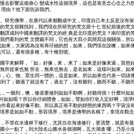
慢去影響這個身心 變成水性這個境界，這也是靠意念心念之力
 理由？他下面告訴我們。
、研究佛學，在唐代以來都翻成中文，印度自己本土反是沒有保
的梵文很難找到，我們現在所研究的梵文跟十七 世紀前後的梵
翻譯成到中國來翻譯的梵文的經 典是北印度的梵文？南印度的
我們看到的梵 文體裁不同，它也有大寫小寫簡寫這個關係，所
成如來，大家因為沒有再仔細的想，如來，我們現在說噢，如來
也可以，還有很多種，有十種別號。
國字來解釋，「如」好像，來， 來了；如來是好像來過，當然
無所從來也無 所去，無來也無去，是名如來，這樣叫如來。如
本，心、物、眾生同一體的，這是如來。所以如來也代表一切諸
聽到了；聽過了就沒有了，過去了，沒有聽到，聽而不聽，不聽
人，一聽到，噢，修道要做到如如不動啊，好聽得很！什麼叫如如
什麼叫如如呢？所以你仔細體會，如如，譬如你打坐入定好啊，清
動作看起來好像不動。所以真正有不動的靜態的東西嗎？宇宙沒
境界是如如不動，形容境界，境界是佛學的名稱了，拿現在觀念
，不管在水邊林下修行，尤其住在海邊修行，更清楚，就是有最
圍小一點了，到大陸名山勝水各個湖啊，五大湖邊 哪，乃至小