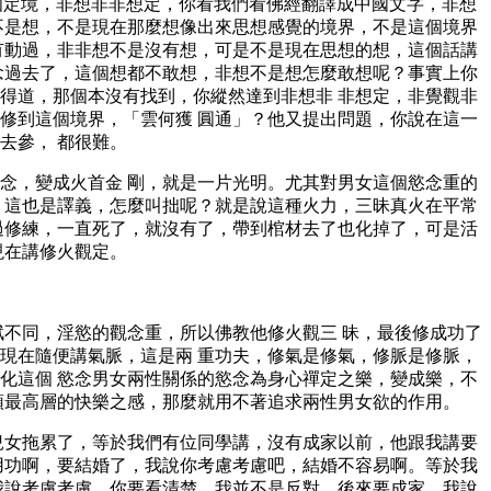
有個定境，非想非非想定，你看我們看佛經翻譯成中國文字，非想
不是想，不是現在那麼想像出來思想感覺的境界，不是這個境界
有動過，非非想不是沒有想，可是不是現在思想的想，這個話講
念過去了，這個想都不敢想，非想不是想怎麼敢想呢？事實上你
得道，那個本沒有找到，你縱然達到非想非 非想定，非覺觀非
修到這個境界，「雲何獲 圓通」？他又提出問題，你說在這一
去參， 都很難。
念，變成火首金 剛，就是一片光明。尤其對男女這個慾念重的
，這也是譯義，怎麼叫拙呢？就是說這種火力，三昧真火在平常
過修練，一直死了，就沒有了，帶到棺材去了也化掉了，可是活
現在講修火觀定。
賦不同，淫慾的觀念重，所以佛教他修火觀三 昧，最後修成功了
現在隨便講氣脈，這是兩 重功夫，修氣是修氣，修脈是修脈，
化這個 慾念男女兩性關係的慾念為身心禪定之樂，變成樂，不
頭最高層的快樂之感，那麼就用不著追求兩性男女欲的作用。
兒女拖累了，等於我們有位同學講，沒有成家以前，他跟我講要
用功啊，要結婚了，我說你考慮考慮吧，結婚不容易啊。等於我
我說考慮考慮，你要看清楚，我並不是反對。後來要成家，我說