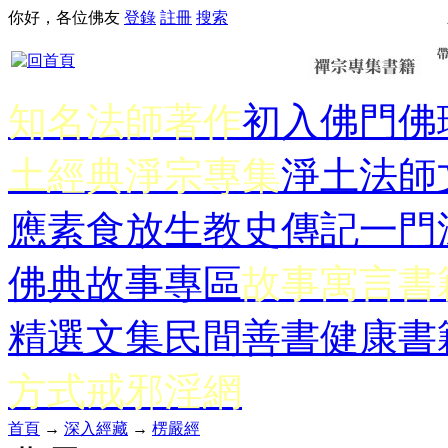
你好，各位佛友
登錄
註冊
搜索
知名法師著作
初入佛門
佛
土經典
淨宗專集
淨土法師
應
素食放生
教史傳記
一門
佛典故事專區
故事寓言書
精選文集
民間善書
健康書
方式
戒邪淫網
首頁
→
深入經藏
→
楞嚴經