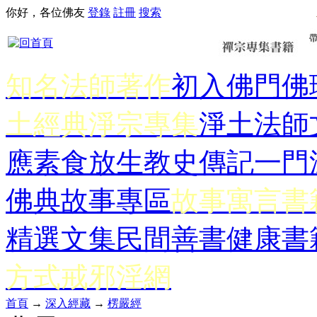
你好，各位佛友
登錄
註冊
搜索
知名法師著作
初入佛門
佛
土經典
淨宗專集
淨土法師
應
素食放生
教史傳記
一門
佛典故事專區
故事寓言書
精選文集
民間善書
健康書
方式
戒邪淫網
首頁
→
深入經藏
→
楞嚴經