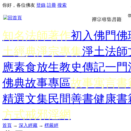
你好，各位佛友
登錄
註冊
搜索
知名法師著作
初入佛門
佛
土經典
淨宗專集
淨土法師
應
素食放生
教史傳記
一門
佛典故事專區
故事寓言書
精選文集
民間善書
健康書
方式
戒邪淫網
首頁
→
深入經藏
→
楞嚴經