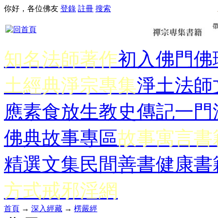
你好，各位佛友
登錄
註冊
搜索
知名法師著作
初入佛門
佛
土經典
淨宗專集
淨土法師
應
素食放生
教史傳記
一門
佛典故事專區
故事寓言書
精選文集
民間善書
健康書
方式
戒邪淫網
首頁
→
深入經藏
→
楞嚴經