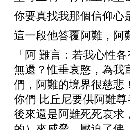
你要真找我那個信仰心
這一段他答覆阿難，阿
「阿 難言：若我心性
無還？惟垂哀愍，為我
們，阿難的境界很慈悲
你們 比丘尼要供阿難
後來還是阿難死死哀求
的）來威脅、壓迫了佛