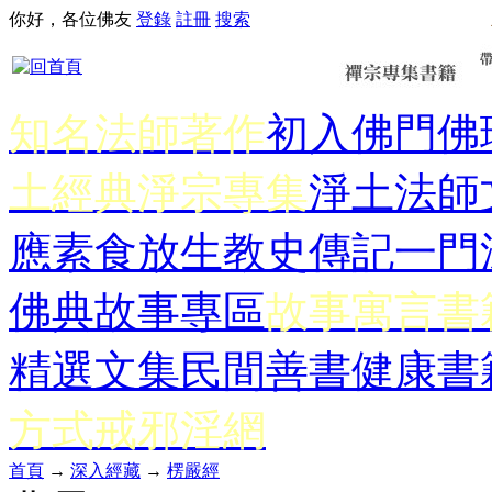
你好，各位佛友
登錄
註冊
搜索
知名法師著作
初入佛門
佛
土經典
淨宗專集
淨土法師
應
素食放生
教史傳記
一門
佛典故事專區
故事寓言書
精選文集
民間善書
健康書
方式
戒邪淫網
首頁
→
深入經藏
→
楞嚴經