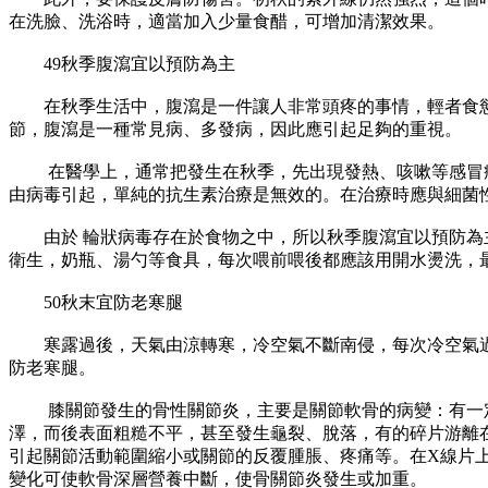
在洗臉、洗浴時，適當加入少量食醋，可增加清潔效果。
49秋季腹瀉宜以預防為主
在秋季生活中，腹瀉是一件讓人非常頭疼的事情，輕者食慾
節，腹瀉是一種常見病、多發病，因此應引起足夠的重視。
在醫學上，通常把發生在秋季，先出現發熱、咳嗽等感冒症狀
由病毒引起，單純的抗生素治療是無效的。在治療時應與細菌
由於 輪狀病毒存在於食物之中，所以秋季腹瀉宜以預防為主
衛生，奶瓶、湯勺等食具，每次喂前喂後都應該用開水燙洗，
50秋末宜防老寒腿
寒露過後，天氣由涼轉寒，冷空氣不斷南侵，每次冷空氣過
防老寒腿。
膝關節發生的骨性關節炎，主要是關節軟骨的病變：有一定厚
澤，而後表面粗糙不平，甚至發生龜裂、脫落，有的碎片游離
引起關節活動範圍縮小或關節的反覆腫脹、疼痛等。在X線片
變化可使軟骨深層營養中斷，使骨關節炎發生或加重。