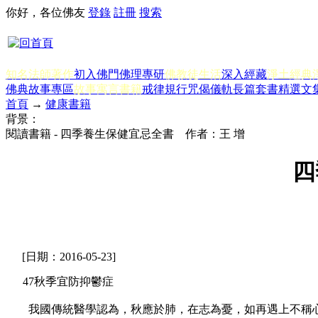
你好，各位佛友
登錄
註冊
搜索
知名法師著作
初入佛門
佛理專研
佛教徒生活
深入經藏
淨土經典
佛典故事專區
故事寓言書籍
戒律規行
咒偈儀軌
長篇套書
精選文
首頁
→
健康書籍
背景：
閱讀書籍 - 四季養生保健宜忌全書 作者：王 增
四
[日期：2016-05-23]
47秋季宜防抑鬱症
我國傳統醫學認為，秋應於肺，在志為憂，如再遇上不稱心