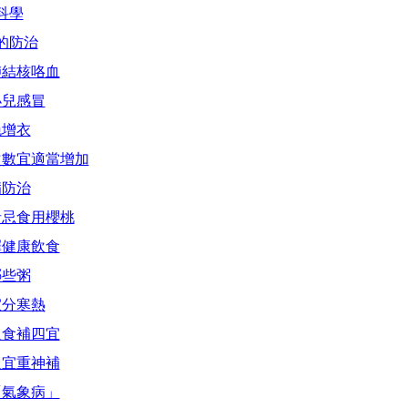
科學
的防治
肺結核咯血
小兒感冒
晚增衣
次數宜適當增加
病防治
者忌食用櫻桃
擇健康飲食
哪些粥
宜分寒熱
人食補四宜
人宜重神補
「氣象病」