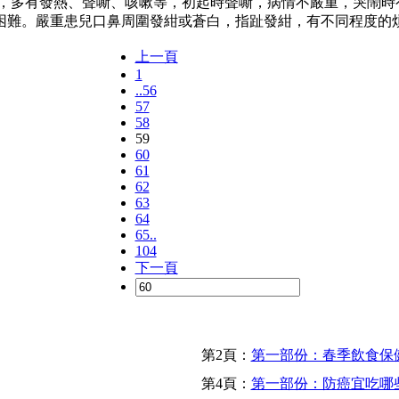
多有發熱、聲嘶、咳嗽等，初起時聲嘶，病情不嚴重，哭鬧時
困難。嚴重患兒口鼻周圍發紺或蒼白，指趾發紺，有不同程度的煩
上一頁
1
..56
57
58
59
60
61
62
63
64
65..
104
下一頁
第2頁：
第一部份：春季飲食保
第4頁：
第一部份：防癌宜吃哪