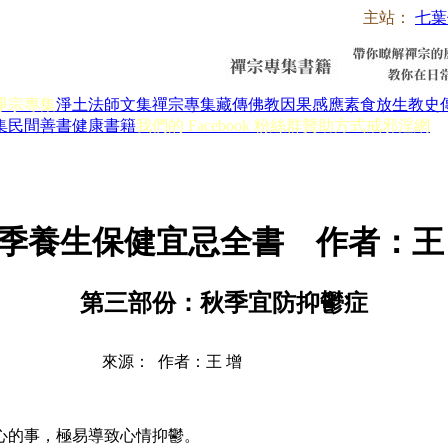
主站：
七葉
淨宗專集
淨土法師文集
禪宗專集
藏傳佛教
因果感應
素食放生
教史
集
民間善書
健康書籍
我們的 Facebook 粉絲群
贊助方式
戒邪淫網
季養生保健宜忌全書 作者：王
第三部份：秋季宜防抑鬱症
來源： 作者：王 增
的事，極易導致心情抑鬱。