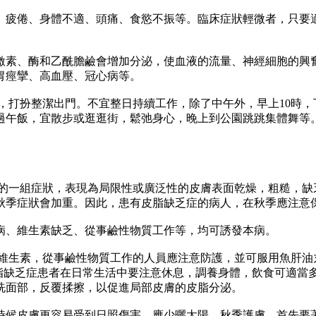
疲倦、身體不適、頭痛、食慾不振等。臨床症狀輕微者，只要適
素、酶和乙酰膽鹼會增加分泌，使血液的流量、神經細胞的興奮
胃痙攣、高血壓、冠心病等。
扮整潔出門。不宜整日持續工作，除了中午外，早上10時，下
過午飯，宜散步或逛逛街，鬆弛身心，晚上到公園跳跳集體舞等。
組症狀，表現為局限性或廣泛性的皮膚表面乾燥，粗糙，缺乏
秋季症狀會加重。因此，患有皮脂缺乏症的病人，在秋季應注意保
、維生素缺乏、從事鹼性物質工作等，均可誘發本病。
素，從事鹼性物質工作的人員應注意防護，並可服用魚肝油丸
脂缺乏症患者在日常生活中要注意休息，調養身體，飲食可適當
洗面部，反覆揉擦，以促進局部皮膚的皮脂分泌。
候皮膚更容易受到日照傷害，應少曬太陽。秋季護膚，首先要著