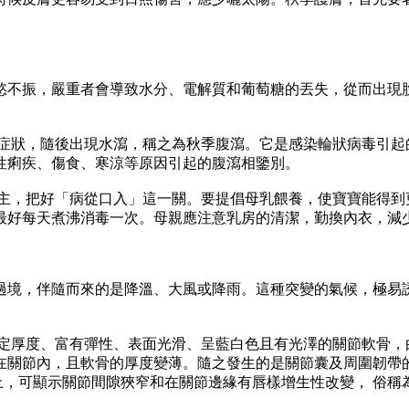
不振，嚴重者會導致水分、電解質和葡萄糖的丟失，從而出現脫
，隨後出現水瀉，稱之為秋季腹瀉。它是感染輪狀病毒引起的，
性痢疾、傷食、寒涼等原因引起的腹瀉相鑒別。
，把好「病從口入」這一關。要提倡母乳餵養，使寶寶能得到更
最好每天煮沸消毒一次。母親應注意乳房的清潔，勤換內衣，減
境，伴隨而來的是降溫、大風或降雨。這種突變的氣候，極易誘
度、富有彈性、表面光滑、呈藍白色且有光澤的關節軟骨，由
在關節內，且軟骨的厚度變薄。隨之發生的是關節囊及周圍韌帶的
上，可顯示關節間隙狹窄和在關節邊緣有唇樣增生性改變， 俗稱