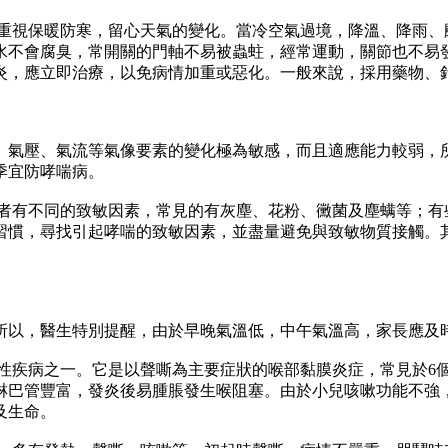
視保暖防寒，留心天氣的變化。當冷空氣過境，降溫、降雨、颳
水不會腐臭，常開關的門軸不易被蟲蛀，經常運動，關節也不易發
炎，應立即治療，以免病情加重或惡化。一般來說，採用藥物、針
氣壓、氣流等氣像要素的變化極為敏感，而且適應能力較弱，所
季宜防哮喘病。
不同的致敏因素，常見的有灰塵、花粉、黴菌及塵螨等；有些
習慣，尋找引起哮喘的致敏因素，並盡量避免與致敏物質接觸。其
以，醫生特別提醒，由於早晚氣溫低，中午氣溫高，家長應及時
病之一。它是以聲嘶為主要症狀的喉部黏膜炎症，常見於6個月
淋巴管豐富，發炎後易腫脹發生喉阻塞。由於小兒咳嗽功能不強，
及生命。