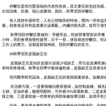
抑鬱症是現代緊張病的代表性疾病，其主要症狀包括失眠、
出現頭痛、肚痛、噁心或暈倒。因此，秋季宜防抑鬱症。
有人曾經作過研究，人在心情愉快的時候，體內一些有益激
傷，就會使這些有益激素分泌紊亂，內臟功能失調，從而引發
秋季預防抑鬱症要做到：早睡早起，吃頓營養豐富的早餐，打
小時，否則會導致慢性疲勞，日子一長，便容易患抑鬱症。吃
工作上的壓力。這都是鬆弛神經、預防抑鬱症的良方。
48秋季宜防皮脂缺乏症
皮脂缺乏症是由於皮脂分泌過少或缺乏，而引起皮膚乾燥的一
有時有疼痛感。秋季在四季中氣候偏乾燥，皮脂缺乏症患者在
現代醫學研究認為，皮脂缺乏症的發病因素很多。如糖尿病
在治療方面，一是要積極治療原發病，如控制血糖、補充維生
士林、甘油外搽，皸裂明顯時，可外搽30%尿素軟膏。二是皮
辣之物。三是適當做一些簡單的局部保健按摩活動，如用手乾
此外，要保護皮膚防傷害。初秋的紫外線仍然強烈，這個時