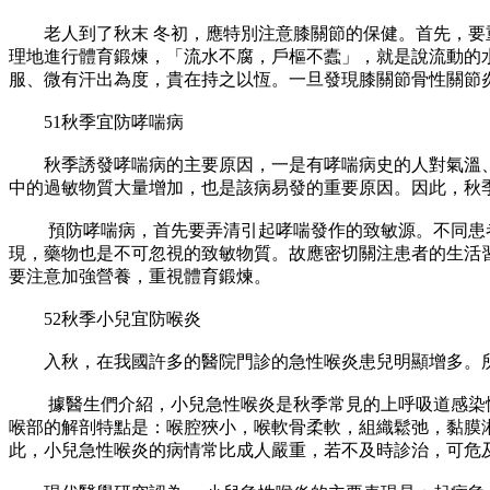
老人到了秋末 冬初，應特別注意膝關節的保健。首先，要重
理地進行體育鍛煉，「流水不腐，戶樞不蠹」，就是說流動的
服、微有汗出為度，貴在持之以恆。一旦發現膝關節骨性關節
51秋季宜防哮喘病
秋季誘發哮喘病的主要原因，一是有哮喘病史的人對氣溫、
中的過敏物質大量增加，也是該病易發的重要原因。因此，秋
預防哮喘病，首先要弄清引起哮喘發作的致敏源。不同患者有
現，藥物也是不可忽視的致敏物質。故應密切關注患者的生活
要注意加強營養，重視體育鍛煉。
52秋季小兒宜防喉炎
入秋，在我國許多的醫院門診的急性喉炎患兒明顯增多。所
據醫生們介紹，小兒急性喉炎是秋季常見的上呼吸道感染性疾
喉部的解剖特點是：喉腔狹小，喉軟骨柔軟，組織鬆弛，黏膜
此，小兒急性喉炎的病情常比成人嚴重，若不及時診治，可危