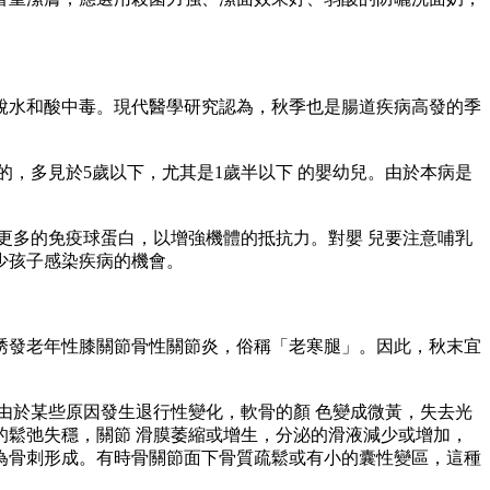
水和酸中毒。現代醫學研究認為，秋季也是腸道疾病高發的季
多見於5歲以下，尤其是1歲半以下 的嬰幼兒。由於本病是
多的免疫球蛋白，以增強機體的抵抗力。對嬰 兒要注意哺乳
少孩子感染疾病的機會。
發老年性膝關節骨性關節炎，俗稱「老寒腿」。因此，秋末宜
於某些原因發生退行性變化，軟骨的顏 色變成微黃，失去光
鬆弛失穩，關節 滑膜萎縮或增生，分泌的滑液減少或增加，
為骨刺形成。有時骨關節面下骨質疏鬆或有小的囊性變區，這種