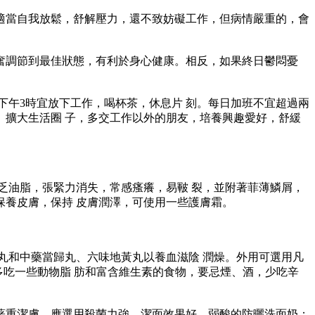
當自我放鬆，舒解壓力，還不致妨礙工作，但病情嚴重的，會
調節到最佳狀態，有利於身心健康。相反，如果終日鬱悶憂
午3時宜放下工作，喝杯茶，休息片 刻。每日加班不宜超過兩
擴大生活圈 子，多交工作以外的朋友，培養興趣愛好，舒緩
油脂，張緊力消失，常感瘙癢，易皸 裂，並附著菲薄鱗屑，
養皮膚，保持 皮膚潤澤，可使用一些護膚霜。
和中藥當歸丸、六味地黃丸以養血滋陰 潤燥。外用可選用凡
多吃一些動物脂 肪和富含維生素的食物，要忌煙、酒，少吃辛
重潔膚，應選用殺菌力強、潔面效果好、弱酸的防曬洗面奶；