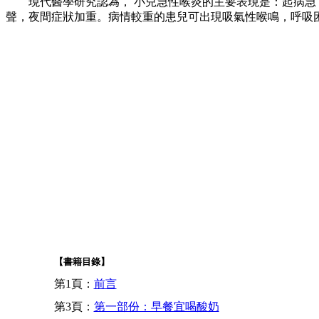
現代醫學研究認為， 小兒急性喉炎的主要表現是：起病急，
聲，夜間症狀加重。病情較重的患兒可出現吸氣性喉鳴，呼吸
【書籍目錄】
第1頁：
前言
第3頁：
第一部份：早餐宜喝酸奶