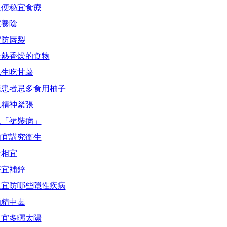
人便秘宜食療
宜養陰
宜防唇裂
辛熱香燥的食物
忌生吃甘薯
糖患者忌多食用柚子
忌精神緊張
視「裙裝病」
肉宜講究衛生
貴相宜
茶宜補鋅
人宜防哪些隱性疾病
酒精中毒
人宜多曬太陽