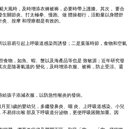
大風時，及時增添衣褲被褥，必要時帶上護膝。其次， 要合
生關節炎。打太極拳、慢跑、做 體操都行，活動量以身體舒
灸、按摩 和理療都是有效的。
以容易引起上呼吸道感染而誘發；二是葉落時節，食物和空氣
食物，如魚、蝦、蟹以及海產品等也是 致敏源；近年研究發
次是隨著氣溫的 變化，及時增添衣服、被褥，防止受涼。還
給孩子添減衣服，以防急性喉炎的發病。
至3歲的嬰幼兒，多繼發鼻炎、咽 炎、上呼吸道感染。小兒
不易排出喉 部及下呼吸道分泌物，更使呼吸困難加重。因