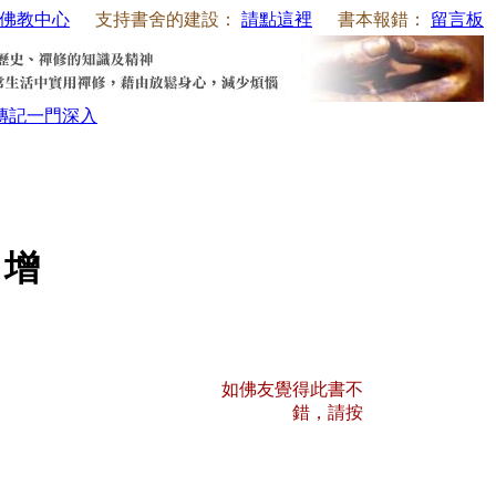
佛教中心
支持書舍的建設：
請點這裡
書本報錯：
留言板
傳記
一門深入
 增
如佛友覺得此書不
錯，請按