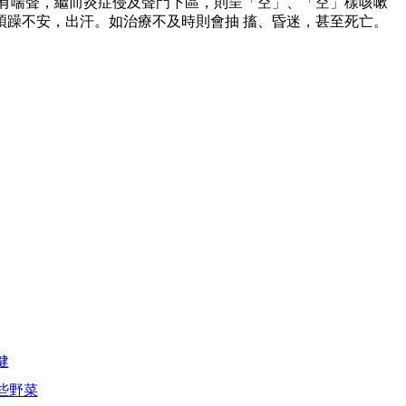
有喘聲，繼而炎症侵及聲門下區，則呈「空」、「空」樣咳嗽
躁不安，出汗。如治療不及時則會抽 搐、昏迷，甚至死亡。
健
些野菜