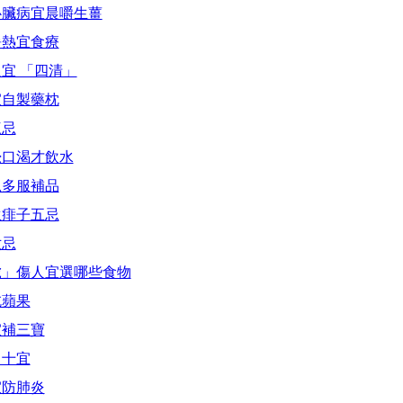
心臟病宜晨嚼生薑
暑熱宜食療
宜 「四清」
宜自製藥枕
三忌
覺口渴才飲水
忌多服補品
生痱子五忌
六忌
虎」傷人宜選哪些食物
吃蘋果
宜補三寶
冒十宜
宜防肺炎