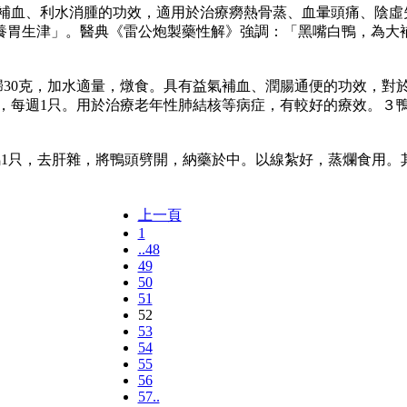
血、利水消腫的功效，適用於治療癆熱骨蒸、血暈頭痛、陰虛失
養胃生津」。醫典《雷公炮製藥性解》強調：「黑嘴白鴨，為大補
30克，加水適量，燉食。具有益氣補血、潤腸通便的功效，對於
吃完，每週1只。用於治療老年性肺結核等病症，有較好的療效。
1只，去肝雜，將鴨頭劈開，納藥於中。以線紮好，蒸爛食用。
上一頁
1
..48
49
50
51
52
53
54
55
56
57..