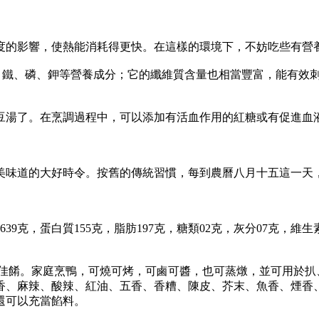
的影響，使熱能消耗得更快。在這樣的環境下，不妨吃些有營養
鐵、磷、鉀等營養成分；它的纖維質含量也相當豐富，能有效刺
湯了。在烹調過程中，可以添加有活血作用的紅糖或有促進血
味道的大好時令。按舊的傳統習慣，每到農曆八月十五這一天，
，蛋白質155克，脂肪197克，糖類02克，灰分07克，維生素A5
。家庭烹鴨，可燒可烤，可鹵可醬，也可蒸燉，並可用於扒、
香、麻辣、酸辣、紅油、五香、香糟、陳皮、芥末、魚香、煙香、
還可以充當餡料。