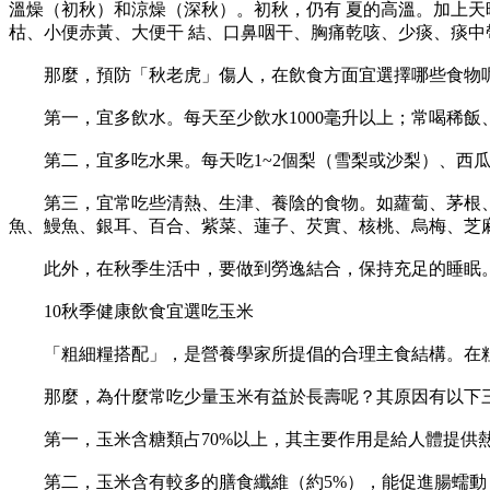
溫燥（初秋）和涼燥（深秋）。初秋，仍有 夏的高溫。加上
枯、小便赤黃、大便干 結、口鼻咽干、胸痛乾咳、少痰、痰
那麼，預防「秋老虎」傷人，在飲食方面宜選擇哪些食物
第一，宜多飲水。每天至少飲水1000毫升以上；常喝稀飯
第二，宜多吃水果。每天吃1~2個梨（雪梨或沙梨）、西瓜
第三，宜常吃些清熱、生津、養陰的食物。如蘿蔔、茅根、
魚、鰻魚、銀耳、百合、紫菜、蓮子、芡實、核桃、烏梅、芝
此外，在秋季生活中，要做到勞逸結合，保持充足的睡眠
10秋季健康飲食宜選吃玉米
「粗細糧搭配」，是營養學家所提倡的合理主食結構。在粗
那麼，為什麼常吃少量玉米有益於長壽呢？其原因有以下
第一，玉米含糖類占70%以上，其主要作用是給人體提供
第二，玉米含有較多的膳食纖維（約5%），能促進腸蠕動