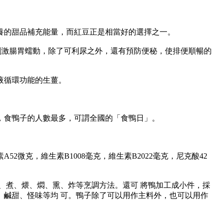
的甜品補充能量，而紅豆正是相當好的選擇之一。
激腸胃蠕動，除了可利尿之外，還有預防便秘，使排便順暢的
液循環功能的生薑。
食鴨子的人數最多，可謂全國的「食鴨日」。
2微克，維生素B1008毫克，維生素B2022毫克，尼克酸42
煮、煨、燜、熏、炸等烹調方法。還可 將鴨加工成小件，採
鹹甜、怪味等均 可。鴨子除了可以用作主料外，也可以用作