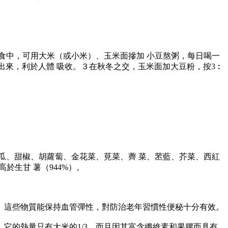
。
中，可用大米（或小米）、玉米面摻加 小豆熬粥，每日喝一
出來，利於人體 吸收。３在秋冬之交，玉米面加大豆粉，按3︰
、甜椒、胡蘿蔔、金花菜、莧菜、薺 菜、苤藍、芥菜、西紅
於生甘 薯（944%）。
這些物質能保持血管彈性，對防治老年習慣性便秘十分有效。
的熱量只有大米的1/3，而且因其富含纖維素和果膠而具有