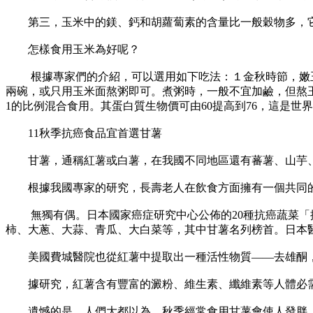
第三，玉米中的鎂、鈣和胡蘿蔔素的含量比一般穀物多，它
怎樣食用玉米為好呢？
根據專家們的介紹，可以選用如下吃法：１金秋時節，嫩玉米
兩碗，或只用玉米面熬粥即可。煮粥時，一般不宜加鹼，但熬玉
1的比例混合食用。其蛋白質生物價可由60提高到76，這是世
11秋季抗癌食品宜首選甘薯
甘薯，通稱紅薯或白薯，在我國不同地區還有蕃薯、山芋、
根據我國專家的研究，長壽老人在飲食方面擁有一個共同的
無獨有偶。日本國家癌症研究中心公佈的20種抗癌蔬菜「排
柿、大蔥、大蒜、青瓜、大白菜等，其中甘薯名列榜首。日本醫生
美國費城醫院也從紅薯中提取出一種活性物質——去雄酮，
據研究，紅薯含有豐富的澱粉、維生素、纖維素等人體必需
遺憾的是，人們大都以為，秋季經常食用甘薯會使人發胖，因