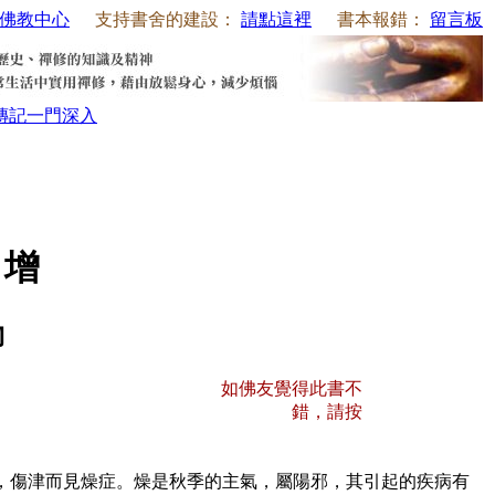
佛教中心
支持書舍的建設：
請點這裡
書本報錯：
留言板
傳記
一門深入
 增
物
如佛友覺得此書不
錯，請按
，傷津而見燥症。燥是秋季的主氣，屬陽邪，其引起的疾病有