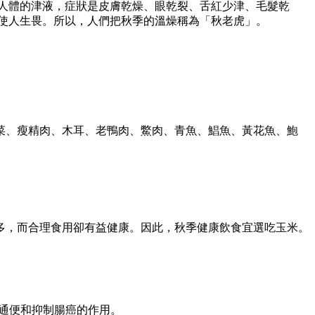
人體的津液，症狀是皮膚乾燥、眼乾裂、舌紅少津、毛髮乾
使人生畏。所以，人們把秋季的溫燥稱為「秋老虎」。
、瘦精肉、木耳、老鴨肉、鱉肉、青魚、鯧魚、黃花魚、鮑
，而合理食用卻有益健康。因此，秋季健康飲食宜選吃玉米。
通便和抑制腸癌的作用。