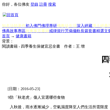
你好，各位佛友
登錄
註冊
搜索
知名法師著作
初入佛門
佛理專研
佛教徒生活
深入經藏
淨土經典
佛典故事專區
故事寓言書籍
戒律規行
咒偈儀軌
長篇套書
精選文
首頁
→
健康書籍
背景：
閱讀書籍 - 四季養生保健宜忌全書 作者：王 增
四
[日期：2016-05-23]
9防「秋老虎」傷人宜選哪些食物
入秋後，雨水逐漸減少，空氣濕度降至人們生活所需限度（相