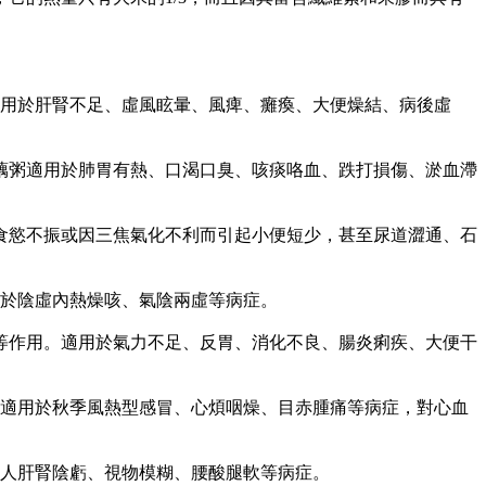
用於肝腎不足、虛風眩暈、風痺、癱瘓、大便燥結、病後虛
藕粥適用於肺胃有熱、口渴口臭、咳痰咯血、跌打損傷、淤血滯
食慾不振或因三焦氣化不利而引起小便短少，甚至尿道澀通、石
用於陰虛內熱燥咳、氣陰兩虛等病症。
等作用。適用於氣力不足、反胃、消化不良、腸炎痢疾、大便干
。適用於秋季風熱型感冒、心煩咽燥、目赤腫痛等病症，對心血
年人肝腎陰虧、視物模糊、腰酸腿軟等病症。