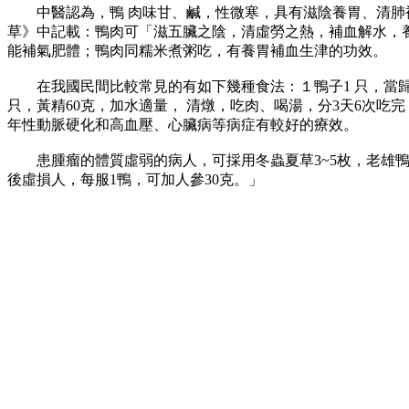
中醫認為，鴨 肉味甘、鹹，性微寒，具有滋陰養胃、清肺補
草》中記載：鴨肉可「滋五臟之陰，清虛勞之熱，補血解水，
能補氣肥體；鴨肉同糯米煮粥吃，有養胃補血生津的功效。
在我國民間比較常見的有如下幾種食法：１鴨子1 只，當歸
只，黃精60克，加水適量， 清燉，吃肉、喝湯，分3天6次
年性動脈硬化和高血壓、心臟病等病症有較好的療效。
患腫瘤的體質虛弱的病人，可採用冬蟲夏草3~5枚，老雄鴨
後虛損人，每服1鴨，可加人參30克。」