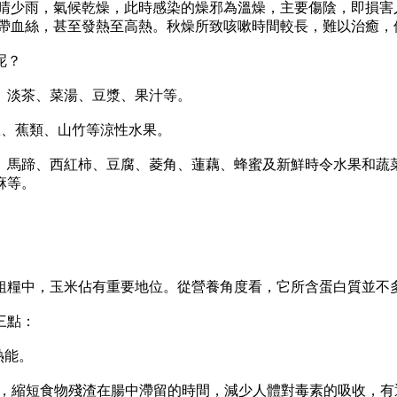
天晴少雨，氣候乾燥，此時感染的燥邪為溫燥，主要傷陰，即損害
中帶血絲，甚至發熱至高熱。秋燥所致咳嗽時間較長，難以治癒，
呢？
、淡茶、菜湯、豆漿、果汁等。
、蕉類、山竹等涼性水果。
馬蹄、西紅柿、豆腐、菱角、蓮藕、蜂蜜及新鮮時令水果和蔬菜
麻等。
。
糧中，玉米佔有重要地位。從營養角度看，它所含蛋白質並不多
三點：
熱能。
，縮短食物殘渣在腸中滯留的時間，減少人體對毒素的吸收，有