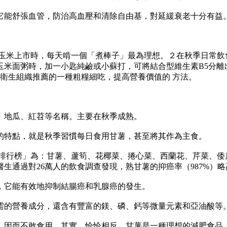
能舒張血管，防治高血壓和清除自由基，對延緩衰老十分有益
上市時，每天啃一個「煮棒子」最為理想。２在秋季日常飲食
米面粥時，加一小匙純鹼或小蘇打，可將結合型維生素B5分離
界衛生組織推薦的一種粗糧細吃，提高營養價值的 方法。
地瓜、紅苕等名稱。主要在秋季成熟。
特點，就是秋季習慣每日食用甘薯，甚至將其作為主食。
行榜」為：甘薯、蘆筍、花椰菜、捲心菜、西蘭花、芹菜、倭瓜
通過對26萬人的飲食調查發現，熟甘薯的抑癌率（987%）略高
它能有效地抑制結腸癌和乳腺癌的發生。
的營養成分，還含有豐富的鎂、磷、鈣等微量元素和亞油酸等。
而不敢食用。其實，恰恰相反，甘薯是一種理想的減肥食品，它