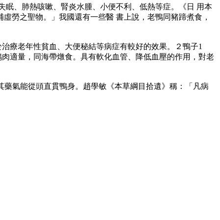
眠、肺熱咳嗽、腎炎水腫、小便不利、低熱等症。《日 用本
虛勞之聖物。」我國還有一些醫 書上說，老鴨同豬蹄煮食，
治療老年性貧血、大便秘結等病症有較好的效果。２鴨子1
３鴨肉適量，同海帶燉食。具有軟化血管、降低血壓的作用，對老
其藥氣能從頭直貫鴨身。趙學敏《本草綱目拾遺》稱：「凡病