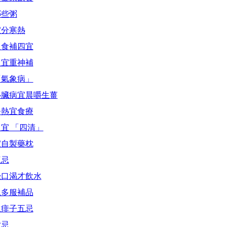
哪些粥
宜分寒熱
人食補四宜
人宜重神補
「氣象病」
心臟病宜晨嚼生薑
暑熱宜食療
宜 「四清」
宜自製藥枕
三忌
覺口渴才飲水
忌多服補品
生痱子五忌
六忌