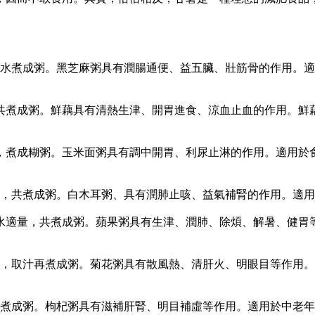
水煮成粥。黑芝麻粥具有潤腸通便、益五臟、壯筋骨的作用。適
，共煮成粥。鮮藕具有清熱生津、開胃進食、涼血止血的作用。鮮
煮成糊粥。玉米面粥具有調中開胃、利尿止淋的作用。適用於
量，共煮成粥。白木耳粥、具有潤肺止咳、益氣補腎的作用。適
加水適量，共煮成粥。蘋果粥具有生津、潤肺、除煩、解暑、健胃
湯，取汁再煮成粥。菊花粥具有散風熱、清肝火、明眼目等作用
同煮成粥。枸杞粥具有滋補肝腎、明目補虛等作用。適用於中老