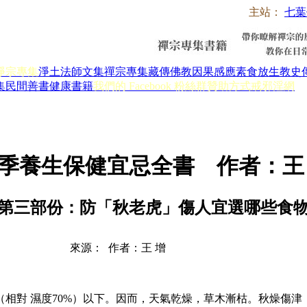
主站：
七葉
淨宗專集
淨土法師文集
禪宗專集
藏傳佛教
因果感應
素食放生
教史
集
民間善書
健康書籍
我們的 Facebook 粉絲群
贊助方式
戒邪淫網
季養生保健宜忌全書 作者：王
第三部份：防「秋老虎」傷人宜選哪些食
來源： 作者：王 增
對 濕度70%）以下。因而，天氣乾燥，草木漸枯。秋燥傷津