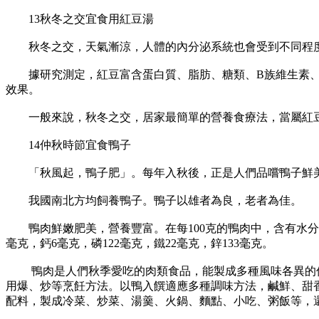
13秋冬之交宜食用紅豆湯
秋冬之交，天氣漸涼，人體的內分泌系統也會受到不同程度
據研究測定，紅豆富含蛋白質、脂肪、糖類、B族維生素、
效果。
一般來說，秋冬之交，居家最簡單的營養食療法，當屬紅豆
14仲秋時節宜食鴨子
「秋風起，鴨子肥」。每年入秋後，正是人們品嚐鴨子鮮美
我國南北方均飼養鴨子。鴨子以雄者為良，老者為佳。
鴨肉鮮嫩肥美，營養豐富。在每100克的鴨肉中，含有水分639克
毫克，鈣6毫克，磷122毫克，鐵22毫克，鋅133毫克。
鴨肉是人們秋季愛吃的肉類食品，能製成多種風味各異的佳餚
用爆、炒等烹飪方法。以鴨入饌適應多種調味方法，鹹鮮、甜
配料，製成冷菜、炒菜、湯羹、火鍋、麵點、小吃、粥飯等，