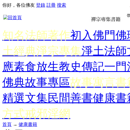
你好，各位佛友
登錄
註冊
搜索
知名法師著作
初入佛門
佛
土經典
淨宗專集
淨土法師
應
素食放生
教史傳記
一門
佛典故事專區
故事寓言書
精選文集
民間善書
健康書
方式
戒邪淫網
首頁
→
健康書籍