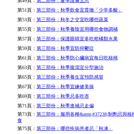
第49頁：
第二部份：夏季護膚五忌
第51頁：
第三部份：秋季飲食宜貫徹「少辛多酸」
第53頁：
第三部份：秋冬之交宜吃哪些蔬菜
第55頁：
第三部份：秋季養陰宜用哪些食物調補
第57頁：
第三部份：保護眼睛宜多吃柑橘類水果
第59頁：
第三部份：秋季宜防抑鬱症
第61頁：
第三部份：秋季防心臟病宜每日吃核桃
第63頁：
第三部份：秋季腹瀉宜分型施治
第65頁：
第三部份：秋季養生宜預防感冒
第67頁：
第三部份：秋季宜練健美操
第69頁：
第三部份：秋季忌多吃杏
第71頁：
第三部份：秋季進補忌走偏
第73頁：
第三部份：服用各種&amp;#37238;制劑忌與
食
第75頁：
第三部份：哪些疾病患者忌「秋凍」