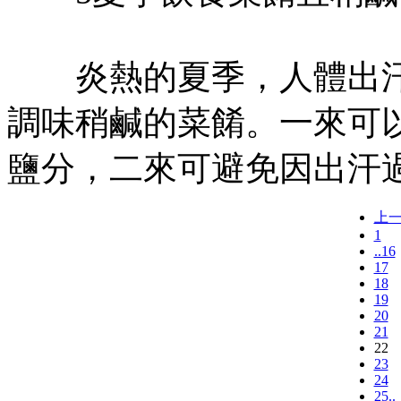
炎熱的夏季，人體出汗
調味稍鹹的菜餚。一來可
鹽分，二來可避免因出汗
上
1
..16
17
18
19
20
21
22
23
24
25..