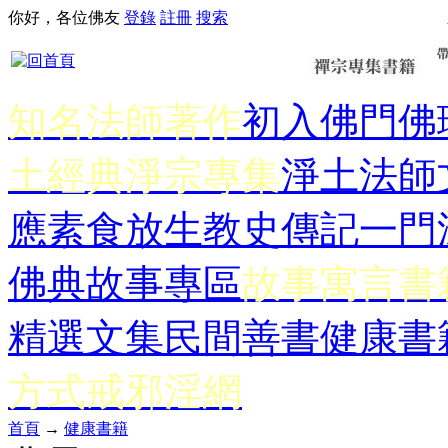
你好，各位佛友
登錄
註冊
搜索
知名法師著作
初入佛門
佛
土經典
淨宗專集
淨土法師
應
素食放生
教史傳記
一門
佛典故事專區
故事寓言書
精選文集
民間善書
健康書
方式
戒邪淫網
首頁
→
健康書籍