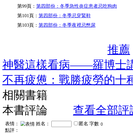
第99頁：
第四部份：冬季急性炎症患者忌吃狗肉
第101頁：
第四部份：冬季忌穿緊鞋
第103頁：
第四部份：冬季夜裡忌憋尿
推薦
神醫這樣看病——羅博士
不再疲憊：戰勝疲勞的十
相關書籍
本書評論
查看全部評
表情：
姓名：
匿名
字數
點評：