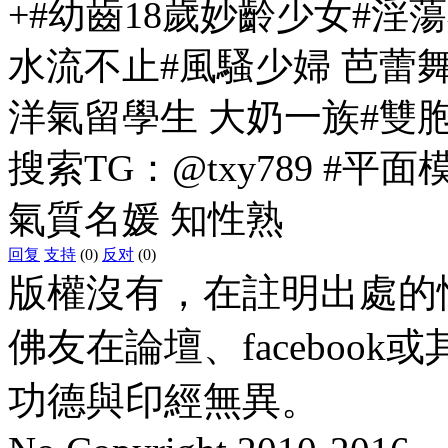
+#幼齒18歲妙齡少女#淫
水流不止#風騷少婦 芭蕾舞
洋氣留學生 大奶一族#雙
搜索TG：@txy789 #平
氣質名媛 知性熟
回复
支持
(0)
反对
(0)
版權沒有，在註明出處的
佛友在論壇、faceboo
功德與印經無異。