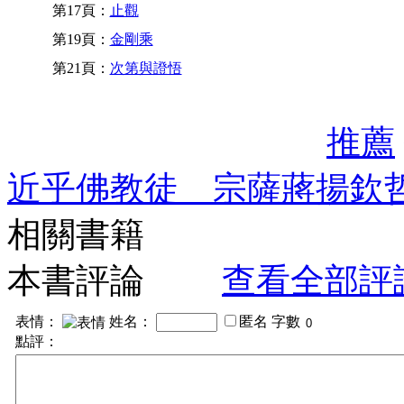
第17頁：
止觀
第19頁：
金剛乘
第21頁：
次第與證悟
推薦
近乎佛教徒 宗薩蔣揚欽
相關書籍
本書評論
查看全部評
表情：
姓名：
匿名
字數
點評：