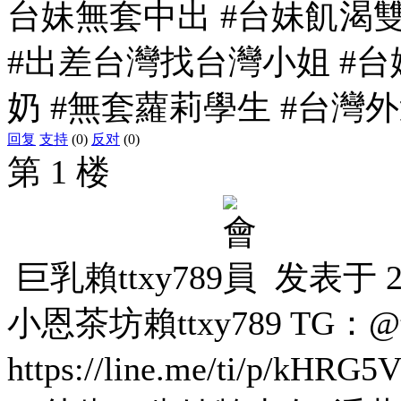
台妹無套中出 #台妹飢渴
#出差台灣找台灣小姐 #台妹Gl
奶 #無套蘿莉學生 #台灣
回复
支持
(0)
反对
(0)
第 1 楼
巨乳賴ttxy789
发表于
2
小恩茶坊賴ttxy789 TG：@t
https://line.me/ti/p