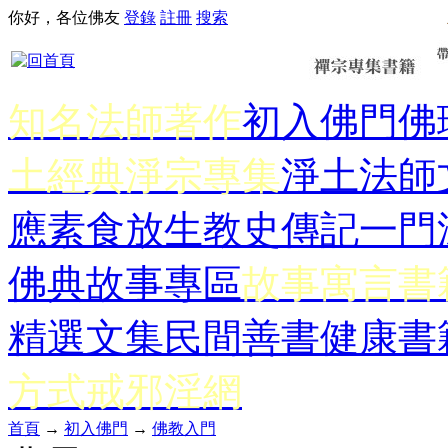
你好，各位佛友
登錄
註冊
搜索
知名法師著作
初入佛門
佛
土經典
淨宗專集
淨土法師
應
素食放生
教史傳記
一門
佛典故事專區
故事寓言書
精選文集
民間善書
健康書
方式
戒邪淫網
首頁
→
初入佛門
→
佛教入門