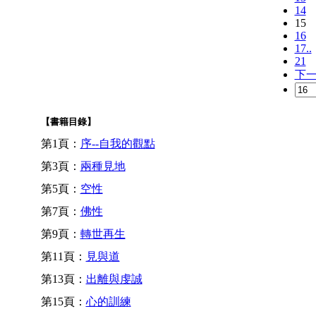
14
15
16
17..
21
下
【書籍目錄】
第1頁：
序--自我的觀點
第3頁：
兩種見地
第5頁：
空性
第7頁：
佛性
第9頁：
轉世再生
第11頁：
見與道
第13頁：
出離與虔誠
第15頁：
心的訓練