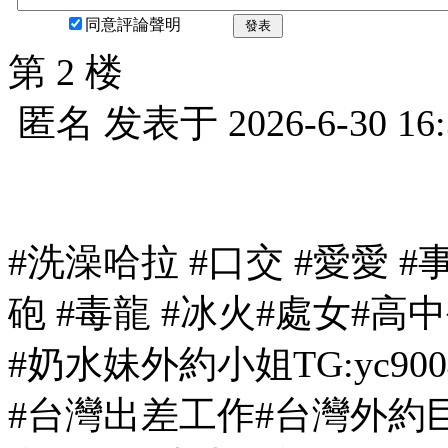
同意評論聲明
發表
第 2 楼
匿名
发表于
2026-6-30 16
#洗澡哈拉 #口交 #愛愛 #事後
砲 #毒龍 #冰火#處女#高
#奶水妹外約小姐TG:yc9004
#台灣出差工作#台灣外約巨乳G