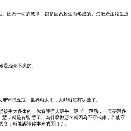
生。因為一切的戰爭，都是因為殺生而形成的。怎麼產生殺生這
報是絲毫不爽的。
人若守持五戒，世界就太平，人類就沒有災難了。
從殺生太多來的；你看我們人殺牛、殺 羊、殺豬，一天要殺多
慧，就是有智 慧了。為什麼做惡？就因為不守戒律；若能守
的念，就能認識你本來的面目了。