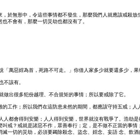
來，於無形中，令這些事情都不發生，那麼我們人就應該戒殺放
然也不會有，那麼一切災劫也都沒有了。
又說「萬惡婬為首，死路不可走。」你借人家多少就要還多少，果
也不該有。
性就做出很多犯份越理、不合規矩的事情；所以要戒除了它。
難的工作；所以我們在這防患未然的期間，都應該守持五戒；人
人人都會得到安樂；人人得到安樂，世界就沒有戰爭了。浩劫是
麼叫戒？戒就是諸惡不作，眾善奉行；定，是不做不正當的事情；
消滅一切的災劫，必須要蠲除殺念、盜念、婬念、妄語 念、飲酒