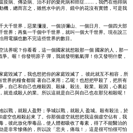
瘟疫病、傳染病、治不好的愛死病和癌症……，我們在他得病
動機，總而言之，雖然水中的月、鏡中的花沒有實體，可是我
千大千世界，惡業瀰漫。一個須彌山、一個日月、一個四大部
千世界；再集一千個中千世界，就叫一個大千世界。現在說三
怕用電腦也數不完這些世界的數目。
空法界呢？你看看，這一個國家就想殺那一個 國家的人，那一
爭。喔！你發明原子 彈，我就發明氫氣彈！你又發明什麼，
家庭毀滅了，我也想把你的家庭毀滅了， 彼此就互不相容，所
世界的糧食都留 著自己來用；乙呢！也想把甲殺了，把所有
爭，自己和自己也種殺因、殺緣、殺法、殺業。殺因，心裏起
，就造成殺人的業。所以這就是自己與自己也在那兒相殺呢！
地以戰，就殺人盈野；爭城以戰，就殺人 盈城。殺有殺法，於
虛空也相殺起來 了。你那個虛空就想把我這個虛空佔有，我
毒，彼此放化學毒品，使人體都吸收了毒素，得了不能醫治的
劫是非常慘痛的，所以說「悲夫，痛哉！」這是很可怕很可怕