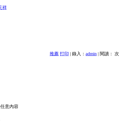
天祥
推薦
打印
| 錄入：
admin
| 閱讀：
次
的任意內容
款