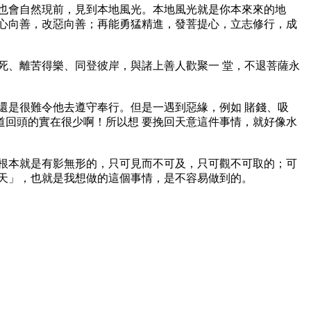
也會自然現前，見到本地風光。本地風光就是你本來來的地
心向善，改惡向善；再能勇猛精進，發菩提心，立志修行，成
死、離苦得樂、同登彼岸，與諸上善人歡聚一 堂，不退菩薩永
還是很難令他去遵守奉行。但是一遇到惡緣，例如 賭錢、吸
回頭的實在很少啊！所以想 要挽回天意這件事情，就好像水
根本就是有影無形的，只可見而不可及，只可觀不可取的；可
天」，也就是我想做的這個事情，是不容易做到的。