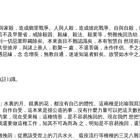
與家殺，造成鄉里戰爭。人與人殺，造成彼此戰爭。自與自殺，
若不及早覺省，戒除殺因、殺緣、殺法、殺業等，勢難挽回浩劫，
則一切惡業即蠲除矣。本來面目不難認識矣，本有智慧自 然現前
共登彼岸，與諸上善人，歡聚一 處，不退菩薩，永作伴侶。予之
遇惡緣，念 念增長，無教自通，迷途知返者鮮矣。故譬如水中之
註1)識。
；水裏的月、鏡裏的花，都沒有自己的體性。這兩種是比喻我寫
。自作自受，這本來是很公道的事，沒有什麼力量可以把這天數挽
的業，現在受果報；這種情形，是不容易挽回的。現在我們 想把
我還要做這種工作，知其不可為而為 之，明知是不容易挽回，還
難挽回；從應該受世上的刀兵水火、 瘟疫流行等種種的三災八難