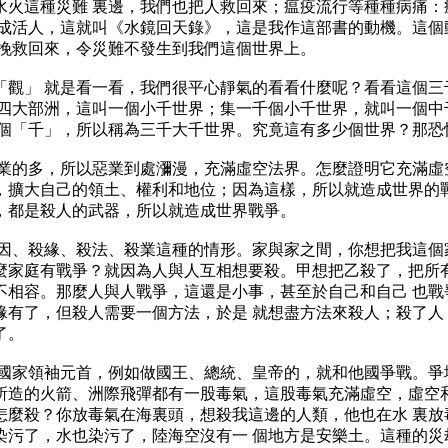
水火這種災難 裏邊，我們也把人救回來；瘟疫流行等種種病痛：
變成活人，這就叫《水鏡回天錄》，這是我作這部書的動機。這個
難挽救回來，令災難不發生到我們這個世界上。
「觀」 就是看一看，我們很平心靜氣的看看什麼呢？看看這個三
個四大部洲，這叫一個小千世界；集一千個小千世界，就叫一個中
三個「千」，所以稱為三千大千世界。究竟這有多少個世界？那恐
業的多，所以惡業到處瀰漫，充滿虛空法界。怎麼證明它充滿虛
，擴大自己的領土、權利和地位；因為這樣，所以就造成世界的戰
，都是殺人的武器，所以就造成世界戰爭。
因、殺緣、殺法、殺業這種的情形。家與家之間，你想把我這個
麼家庭有戰爭？就因為人與人互相想要殺。甲想把乙殺了，把所有
不相容。那麼人與人戰爭，這還是小事，甚至於自己和自己 也戰
緣有了，但殺人需要一個方法，於是 就想盡方法來殺人；殺了人
了。
國家領袖元首，例如做國王、總統、皇帝的，就和他國爭戰。爭
所造的火箭、洲際飛彈都有一股毒氣，這股毒氣充滿虛空，虛空和
怎麼殺？你放毒氣在海裏頭，想殺我這邊的人類，他也在水 裏放
染污了，水也染污了，陸海空沒有一 個地方是安樂土。這種的災