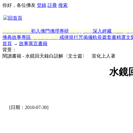
你好，各位佛友
登錄
註冊
搜索
知名法師著作
初入佛門
佛理專研
佛教徒生活
深入經藏
淨土經典
佛典故事專區
故事寓言書籍
戒律規行
咒偈儀軌
長篇套書
精選文
首頁
→
故事寓言書籍
背景：
閱讀書籍 - 水鏡回天錄白話解〈文士篇〉 宣化上人著
水鏡
[日期：2010-07-30]