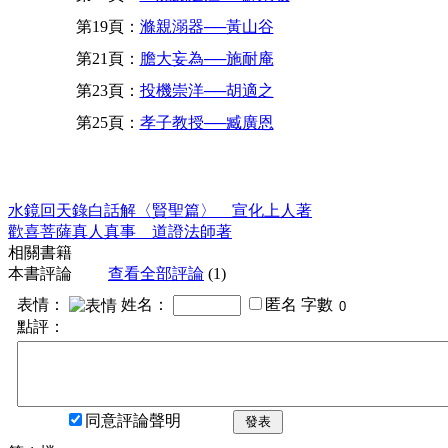
第19頁：
滌親溺器──黃山谷
第21頁：
膽大妄為──施耐庵
第23頁：
投機崇洋──胡適之
第25頁：
孝子教授──臧廣恩
水鏡回天錄白話解〈賢聖篇〉 宣化上人著
歡喜菩薩真人真事 道證法師著
相關書籍
本書評論
查看全部評論
(1)
表情：
姓名：
匿名
字數
點評：
同意評論聲明
發表