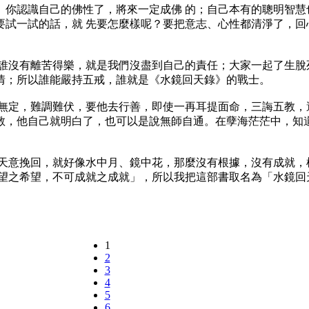
」你認識自己的佛性了，將來一定成佛 的；自己本有的聰明智慧
要試一試的話，就 先要怎麼樣呢？要把意志、心性都清淨了，回
誰沒有離苦得樂，就是我們沒盡到自己的責任；大家一起了生脫
情；所以誰能嚴持五戒，誰就是《水鏡回天錄》的戰士。
無定，難調難伏，要他去行善，即使一再耳提面命，三誨五教，
教，他自己就明白了，也可以是說無師自通。在孽海茫茫中，知道
把天意挽回，就好像水中月、鏡中花，那麼沒有根據，沒有成就，
希望之希望，不可成就之成就」，所以我把這部書取名為「水鏡回
。
1
2
3
4
5
6