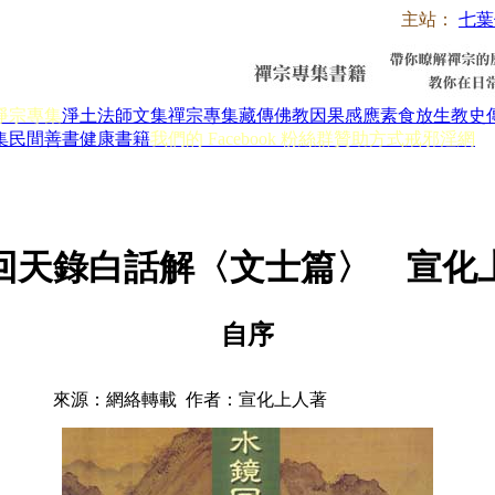
主站：
七葉
淨宗專集
淨土法師文集
禪宗專集
藏傳佛教
因果感應
素食放生
教史
集
民間善書
健康書籍
我們的 Facebook 粉絲群
贊助方式
戒邪淫網
回天錄白話解〈文士篇〉 宣化
自序
來源：網絡轉載 作者：宣化上人著