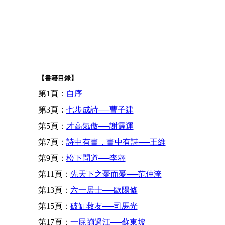
【書籍目錄】
第1頁：
自序
第3頁：
七步成詩──曹子建
第5頁：
才高氣傲──謝靈運
第7頁：
詩中有畫，畫中有詩──王維
第9頁：
松下問道──李翱
第11頁：
先天下之憂而憂──范仲淹
第13頁：
六一居士──歐陽修
第15頁：
破缸救友──司馬光
第17頁：
一屁蹦過江──蘇東坡