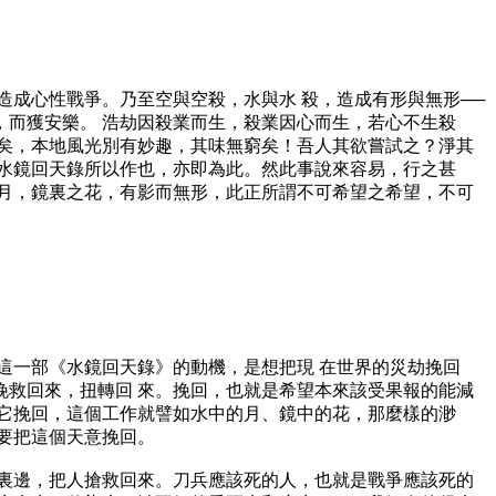
造成心性戰爭。乃至空與空殺，水與水 殺，造成有形與無形──
而獲安樂。 浩劫因殺業而生，殺業因心而生，若心不生殺
矣，本地風光別有妙趣，其味無窮矣！吾人其欲嘗試之？淨其
水鏡回天錄所以作也，亦即為此。然此事說來容易，行之甚
月，鏡裏之花，有影而無形，此正所謂不可希望之希望，不可
這一部《水鏡回天錄》的動機，是想把現 在世界的災劫挽回
救回來，扭轉回 來。挽回，也就是希望本來該受果報的能減
它挽回，這個工作就譬如水中的月、鏡中的花，那麼樣的渺
要把這個天意挽回。
裏邊，把人搶救回來。刀兵應該死的人，也就是戰爭應該死的