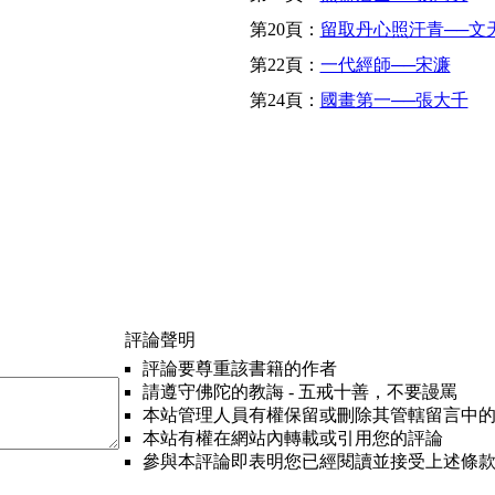
第20頁：
留取丹心照汗青──文
第22頁：
一代經師──宋濂
第24頁：
國畫第一──張大千
評論聲明
評論要尊重該書籍的作者
請遵守佛陀的教誨 - 五戒十善，不要謾罵
本站管理人員有權保留或刪除其管轄留言中
本站有權在網站內轉載或引用您的評論
參與本評論即表明您已經閱讀並接受上述條