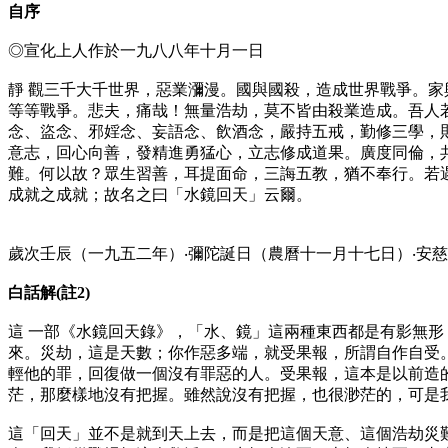
自序
◎宣化上人作於一九八八年十月一日
靜 觀三千大千世界，惡業瀰漫。國與國殺，造成世界戰爭。家
等等戰爭。悲夫，痛哉！無量浩劫，莫不皆由殺業造成。吾人
念、盜念、邪婬念、妄語念、飲酒念，嚴持五戒，勤修三學，
意志，回心向善，發精進勇猛心，立志修成道果。廣度同倫，
難。何以故？眾生習善，耳提面命，三誨五教，猶不奉行。若
成就之成就；故名之曰「水鏡回天」云爾。
歲次壬辰（一九五二年）‧彌陀誕日（農曆十一月十七日）‧安慈(
白話解(註2)
這 一部《水鏡回天錄》，「水、鏡」這兩種東西都是有影無形
來。災劫，這是天數；你作惡多端，就受果報，所謂自作自受
輕他的罪，回復做一個沒有罪惡的人。受果報，這本是以前造
茫，那麼樣地沒有把握。雖然說沒有把握，也很渺茫的，可是
這「回天」並不是就到天上去，而是把這個天意、這個浩劫災