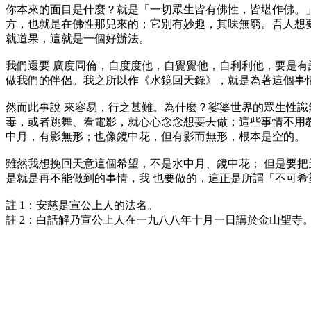
你本來的面目是什麼？就是「一切眾生皆有佛性，皆堪作佛。
方，也就是在佛性那兒來的；它別有妙趣，其味無窮。吾人想
就道果，這就是一個好辦法。
我們還要 廣度同倫，自度度他，自覺覺他，自利利他，要是有
做我們的伴侶。我之所以作《水鏡回天錄》，就是為著這個事
然而此事說 來容易，行之甚難。為什麼？娑婆世界的眾生性識
毒，或者跳舞、看電影，就心心念念想要去做；這些事情不用
中月，有影無形；也像鏡中花，但有影而無形，根本是空的。
雖然我想挽回天意這個希望，不是水中月、鏡中花； 但是要
是就是再不能做到的事情，我 也要做的，這正是所謂「不可
註 1：安慈是宣公上人的法名。
註 2：白話解乃宣公上人在一九八八年十月一日講於金山聖寺