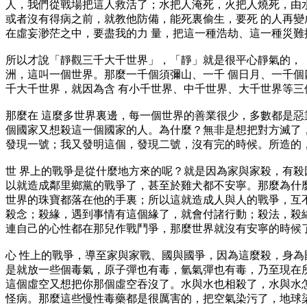
人，我們從戰場把這人救活了；水把人淹死，火把人燒死，由
或者沒有得病之前，就教他防備，能死裏偷生，要死 的人再
在虛妄渺茫之中，要盡我的力 量，把這一種浩劫、這一種災
所以才說「靜觀三千大千世界」，「靜」就是很平心靜氣的，
洲，這叫一個世界。那麼一千個須彌山、一千 個日月、一千
千大千世界，就因為含 有小千世界、中千世界、大千世界等
那麼在 這麼多世界裏邊，每一個世界的善業很少，多數都是惡
個國家又想殺這一個國家的人。為什麼？無非是想把對方滅了
發現一號；我又發明這個，發現二號，沒有完的時候。所造的
世 界上的戰爭是從什麼地方來的呢？就是因為家與家殺，有殺
以就造成鄰里鄉黨的戰爭了，甚至於雞犬都不安寧。那麼為什
世界的珠寶都落在他的手裏；所以這就造成人與人的戰爭，互
殺念；殺緣，遇到事情有這個緣了，就會付諸行動；殺法，殺
連自己的心性都在那兒作戰鬥爭，那麼世界就沒有安寧的時候
心 性上的戰爭，導至家與家戰、國與國爭，因為這麼殺，身為
是就放一些個毒氣，原子彈也有毒，氫氣彈也有毒，乃至現在
這個虛空又想把你那個虛空吞沒了。水與水也相殺了，水與水
怪病。那麼這些慢性毒藥都是很厲害的，把空氣染污了，地球