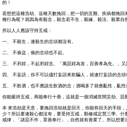
的！
若想把這種浩劫、這種天數挽回，把一切的災難、疾病都挽回
種行為呢？就因為有殺念，殺念若不生，殺緣、殺法、殺業自
所以人人應該守持五戒：
一、 不殺生，連殺生的念頭都沒有。
二、 不偷盜，偷的念頭也不起。
三、 不邪婬，不起邪婬念。「萬惡婬為首，百善孝為先。」
四、 不妄語，你不可以儘打妄語來欺騙人，就連打妄語的念頭
五、 不飲酒，也不應該生飲酒的念；酒喝多了就會亂性，亂
你能嚴持五戒，再能奉行十善，這就是一個消滅世間災劫、惡
本 來浩劫是天意，要挽回浩劫就是回天，你能有回天的手段，
少？所以要連殺心都沒有，要受持五戒，勤修戒定慧三學。什
戒律，「諸惡不作，眾善奉行」，自然就有善業了。所以想要