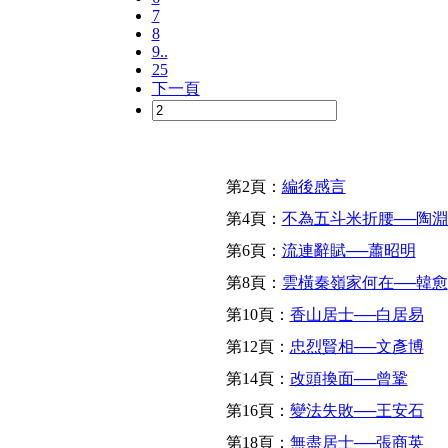
7
8
9..
25
下一頁
第2頁：
編後感言
第4頁：
不為五斗米折腰──陶
第6頁：
流連辭賦──蕭昭明
第8頁：
雲橫秦嶺家何在──韓愈
第10頁：
香山居士──白居易
第12頁：
忠烈賢相──文彥博
第14頁：
改頭換面──曾鞏
第16頁：
變法失敗──王安石
第18頁：
無盡居士──張商英