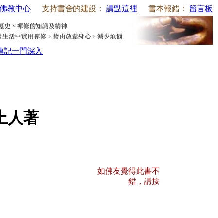
佛教中心
支持書舍的建設：
請點這裡
書本報錯：
留言板
傳記
一門深入
上人著
如佛友覺得此書不
錯，請按