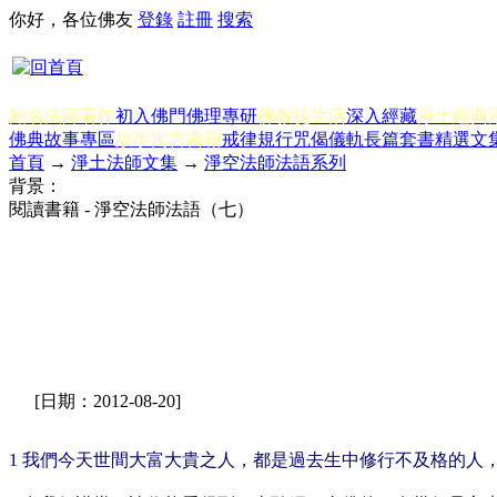
你好，各位佛友
登錄
註冊
搜索
知名法師著作
初入佛門
佛理專研
佛教徒生活
深入經藏
淨土經典
佛典故事專區
故事寓言書籍
戒律規行
咒偈儀軌
長篇套書
精選文
首頁
→
淨土法師文集
→
淨空法師法語系列
背景：
閱讀書籍 - 淨空法師法語（七）
[日期：2012-08-20]
1 我們今天世間大富大貴之人，都是過去生中修行不及格的人