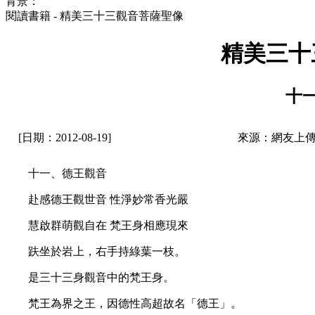
背景：
閱讀書籍 - 精美三十三觀音菩薩聖像
精美三十
十
[日期：2012-08-19]
來源：網友上傳
十一、德王觀音
赴感德王觀世音 性淨妙常香光嚴
慧啟群萌觀自在 梵王身相應現來
趺坐於岩上，右手持綠葉一枝。
是三十三身觀音中的梵王身。
梵王為界之王，因德性高超故名「德王」。