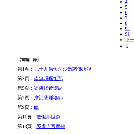
4
5
6
7
8
9..
91
下
【書籍目錄】
第1頁：
九十九億恆河沙數諸佛所說
第3頁：
南無喝囉怛那
第5頁：
婆盧羯帝爍缽
第7頁：
摩訶薩埵婆耶
第9頁：
唵
第11頁：
數怛那怛寫
第13頁：
婆盧吉帝室佛