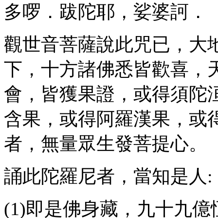
多啰．跋陀耶，娑婆訶．
觀世音菩薩說此咒已，大
下，十方諸佛悉皆歡喜，
會，皆獲果證，或得須陀
含果，或得阿羅漢果，或
者，無量眾生發菩提心。
誦此陀羅尼者，當知是人:
(1)即是佛身藏，九十九億