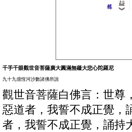
千手千眼觀世音菩薩廣大圓滿無礙大悲心陀羅尼
九十九億恆河沙數諸佛所說
觀世音菩薩白佛言：世尊
惡道者，我誓不成正覺，
者，我誓不成正覺，誦持