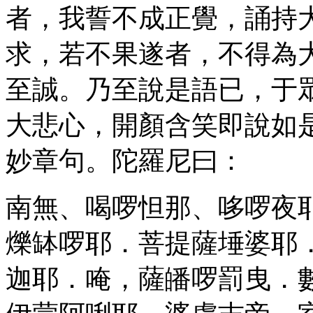
者，我誓不成正覺，誦持
求，若不果遂者，不得為
至誠。乃至說是語已，于
大悲心，開顏含笑即說如
妙章句。陀羅尼曰：
南無、喝啰怛那、哆啰夜
爍缽啰耶．菩提薩埵婆耶
迦耶．唵，薩皤啰罰曳．