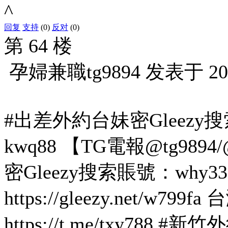
^
回复
支持
(0)
反对
(0)
第 64 楼
孕婦兼職tg9894
发表于
20
#出差外約台妹密Gleezy搜索
kwq88 【TG電報@tg98
密Gleezy搜索賬號：why3
https://gleezy.net/w
https://t.me/txy7