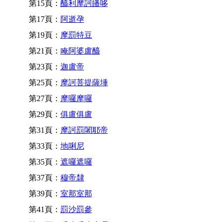
第15頁：
醯利摩訶皤哆
第17頁：
阿逝孕
第19頁：
摩罰特豆
第21頁：
唵阿婆盧醯
第23頁：
迦盧帝
第25頁：
摩訶菩提薩埵
第27頁：
摩囉摩囉
第29頁：
俱盧俱盧
第31頁：
摩訶罰闍耶帝
第33頁：
地唎尼
第35頁：
遮囉遮囉
第37頁：
穆帝隸
第39頁：
室那室那
第41頁：
罰沙罰參