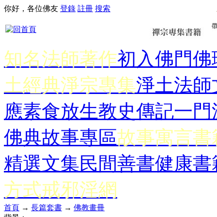
你好，各位佛友
登錄
註冊
搜索
知名法師著作
初入佛門
佛
土經典
淨宗專集
淨土法師
應
素食放生
教史傳記
一門
佛典故事專區
故事寓言書
精選文集
民間善書
健康書
方式
戒邪淫網
首頁
→
長篇套書
→
佛教畫冊