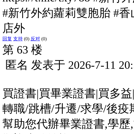
#新竹外約蘿莉雙胞胎 #香
店外
回复
支持
(0)
反对
(0)
第 63 楼
匿名
发表于
2026-7-11 20
買證書|買畢業證書|買多益|買
轉職/跳槽/升遷/求學/後
幫助您代辦畢業證書,學歷,文