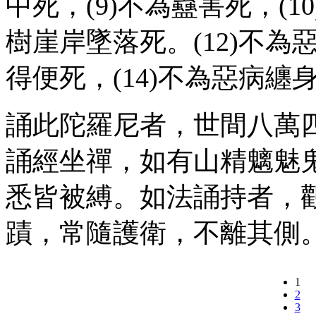
中死，(9)不為蠱害死，(1
樹崖岸墜落死。(12)不為惡
得便死，(14)不為惡病纏
誦此陀羅尼者，世間八萬
誦經坐禪，如有山精魑魅
悉皆被縛。如法誦持者，
蹟，常隨護衛，不離其側
1
2
3