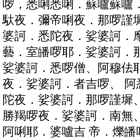
啰，悉唎悉唎．蘇嚧蘇嚧
馱夜．彌帝唎夜．那啰謹
婆訶．悉陀夜．娑婆訶．
藝．室皤啰耶．娑婆訶．
娑婆訶．悉啰僧、阿穆佉
夜．娑婆訶．者吉啰、 
陀夜．娑婆訶．那啰謹墀
勝羯啰夜．娑婆訶．南無
阿唎耶．婆嚧吉 帝．爍