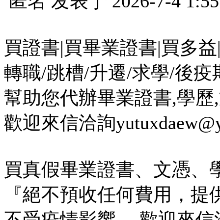
匿名
发表于
2026-7-4 1:55
買證書|買畢業證書|買多益|買
轉職/跳槽/升遷/求學/後
幫助您代辦畢業證書,學歷,文
歡迎來信洽詢yutuxdaew@yah
買真假畢業證書、文憑、
『絕不預收任何費用，提
不受疫情影響， 歡迎來信洽詢yut