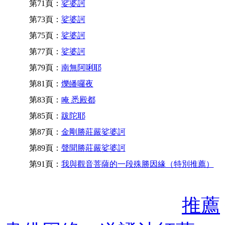
第71頁：
娑婆訶
第73頁：
娑婆訶
第75頁：
娑婆訶
第77頁：
娑婆訶
第79頁：
南無阿唎耶
第81頁：
爍皤囉夜
第83頁：
唵 悉殿都
第85頁：
跋陀耶
第87頁：
金剛勝莊嚴娑婆訶
第89頁：
聲聞勝莊嚴娑婆訶
第91頁：
我與觀音菩薩的一段殊勝因緣（特別推薦）
推薦