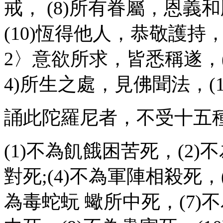
戒， (8)所有眷屬，恩義
(10)恆得他人，恭敬護持，
2〉意欲所求，皆悉稱遂，(
4)所生之處，見佛聞法，(
誦此陀羅尼者，不受十五
(1)不為飢餓困苦死，(2)
對死;(4)不為軍陣相殺死，
為毒蛇蚖 蠍所中死，(7)