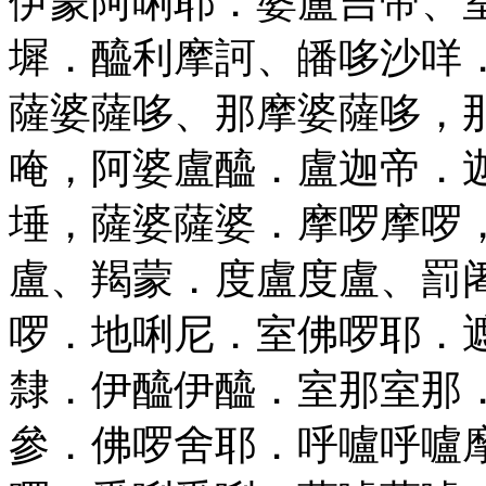
伊蒙阿唎耶．婆盧吉帝、
墀．醯利摩訶、皤哆沙咩
薩婆薩哆、那摩婆薩哆，
唵，阿婆盧醯．盧迦帝．
埵，薩婆薩婆．摩啰摩啰
盧、羯蒙．度盧度盧、罰
啰．地唎尼．室佛啰耶．
隸．伊醯伊醯．室那室那
參．佛啰舍耶．呼嚧呼嚧