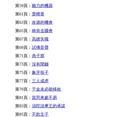
第59頁：
聽力的機器
第61頁：
賣檀香
第63頁：
改過的機會
第65頁：
林肯去國會
第67頁：
高繚失職
第69頁：
試佛音聲
第71頁：
燕子窩
第73頁：
沒有閒錢
第75頁：
象牙筷子
第77頁：
三人成虎
第79頁：
千金未必能移姓
第81頁：
當思來處不易
第83頁：
須陀須摩王的承諾
第85頁：
不欺主子