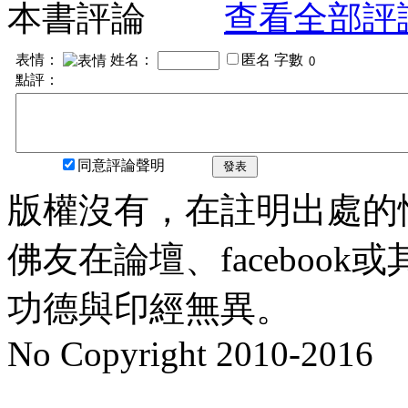
本書評論
查看全部評
表情：
姓名：
匿名
字數
點評：
同意評論聲明
發表
版權沒有，在註明出處的
佛友在論壇、faceboo
功德與印經無異。
No Copyright 2010-2016
水晶
順正府大王公求道