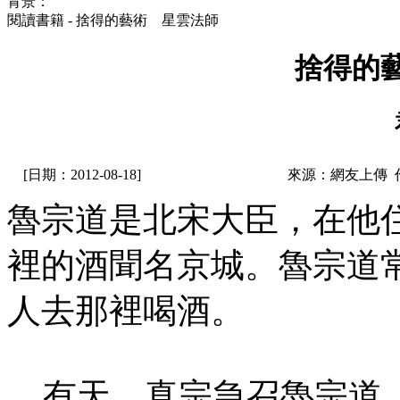
背景：
閱讀書籍 - 捨得的藝術 星雲法師
捨得的
[日期：2012-08-18]
來源：網友上傳 
魯宗道是北宋大臣，在他
裡的酒聞名京城。魯宗道
人去那裡喝酒。
有天，真宗急召魯宗道，