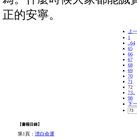
正的安寧。
上
1
..64
65
66
67
68
69
70
71
72
73..
98
下
【書籍目錄】
第1頁：
漂白命運