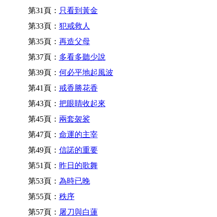
第31頁：
只看到黃金
第33頁：
犯戒救人
第35頁：
再造父母
第37頁：
多看多聽少說
第39頁：
何必平地起風波
第41頁：
戒香勝花香
第43頁：
把眼睛收起來
第45頁：
兩套袈裟
第47頁：
命運的主宰
第49頁：
信諾的重要
第51頁：
昨日的歌舞
第53頁：
為時已晚
第55頁：
秩序
第57頁：
屠刀與白蓮