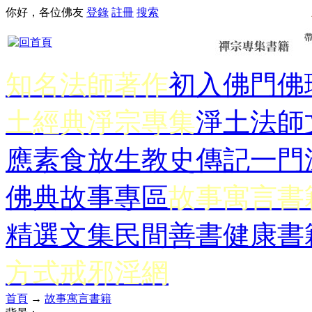
你好，各位佛友
登錄
註冊
搜索
知名法師著作
初入佛門
佛
土經典
淨宗專集
淨土法師
應
素食放生
教史傳記
一門
佛典故事專區
故事寓言書
精選文集
民間善書
健康書
方式
戒邪淫網
首頁
→
故事寓言書籍