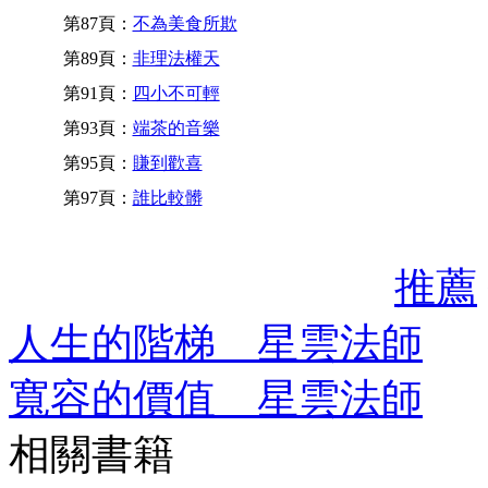
第87頁：
不為美食所欺
第89頁：
非理法權天
第91頁：
四小不可輕
第93頁：
端茶的音樂
第95頁：
賺到歡喜
第97頁：
誰比較髒
推薦
人生的階梯 星雲法師
寬容的價值 星雲法師
相關書籍