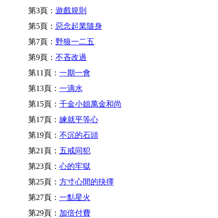
第3頁：
遊戲規則
第5頁：
惡念起業隨身
第7頁：
野狼一二五
第9頁：
不吝改過
第11頁：
一期一會
第13頁：
一滴水
第15頁：
千金小姐萬金和尚
第17頁：
練就平等心
第19頁：
不沉的石頭
第21頁：
五戒同犯
第23頁：
心的牢獄
第25頁：
方寸心間的抉擇
第27頁：
一點星火
第29頁：
加倍付費