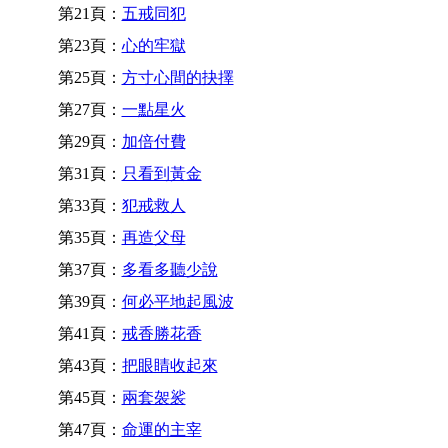
第21頁：
五戒同犯
第23頁：
心的牢獄
第25頁：
方寸心間的抉擇
第27頁：
一點星火
第29頁：
加倍付費
第31頁：
只看到黃金
第33頁：
犯戒救人
第35頁：
再造父母
第37頁：
多看多聽少說
第39頁：
何必平地起風波
第41頁：
戒香勝花香
第43頁：
把眼睛收起來
第45頁：
兩套袈裟
第47頁：
命運的主宰