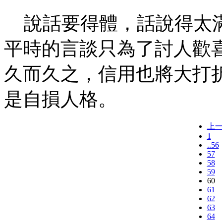
說話要得體，話說得太滿
平時的言談只為了討人歡
久而久之，信用也將大打
是自損人格。
上
1
..56
57
58
59
60
61
62
63
64