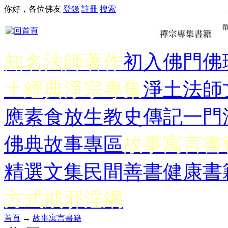
你好，各位佛友
登錄
註冊
搜索
知名法師著作
初入佛門
佛
土經典
淨宗專集
淨土法師
應
素食放生
教史傳記
一門
佛典故事專區
故事寓言書
精選文集
民間善書
健康書
方式
戒邪淫網
首頁
→
故事寓言書籍