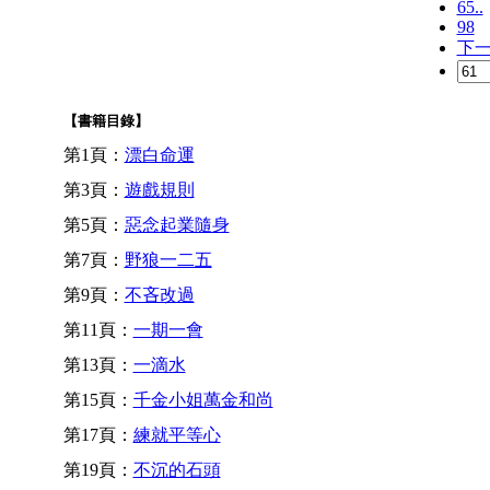
65..
98
下
【書籍目錄】
第1頁：
漂白命運
第3頁：
遊戲規則
第5頁：
惡念起業隨身
第7頁：
野狼一二五
第9頁：
不吝改過
第11頁：
一期一會
第13頁：
一滴水
第15頁：
千金小姐萬金和尚
第17頁：
練就平等心
第19頁：
不沉的石頭