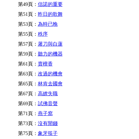
第49頁：
信諾的重要
第51頁：
昨日的歌舞
第53頁：
為時已晚
第55頁：
秩序
第57頁：
屠刀與白蓮
第59頁：
聽力的機器
第61頁：
賣檀香
第63頁：
改過的機會
第65頁：
林肯去國會
第67頁：
高繚失職
第69頁：
試佛音聲
第71頁：
燕子窩
第73頁：
沒有閒錢
第75頁：
象牙筷子