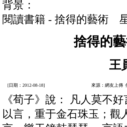
背景：
閱讀書籍 - 捨得的藝術 
捨得的藝
王
[日期：2012-08-18]
來源：網友上傳 
《荀子》說： 凡人莫不
以言，重于金石珠玉；觀