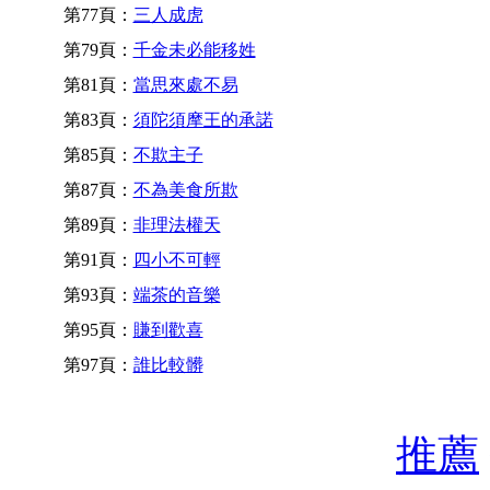
第77頁：
三人成虎
第79頁：
千金未必能移姓
第81頁：
當思來處不易
第83頁：
須陀須摩王的承諾
第85頁：
不欺主子
第87頁：
不為美食所欺
第89頁：
非理法權天
第91頁：
四小不可輕
第93頁：
端茶的音樂
第95頁：
賺到歡喜
第97頁：
誰比較髒
推薦