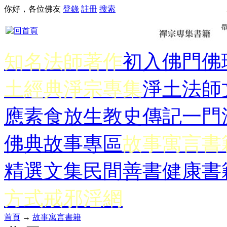
你好，各位佛友
登錄
註冊
搜索
知名法師著作
初入佛門
佛
土經典
淨宗專集
淨土法師
應
素食放生
教史傳記
一門
佛典故事專區
故事寓言書
精選文集
民間善書
健康書
方式
戒邪淫網
首頁
→
故事寓言書籍