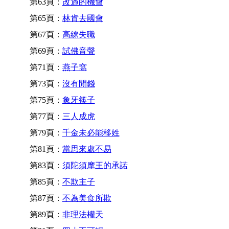
第63頁：
改過的機會
第65頁：
林肯去國會
第67頁：
高繚失職
第69頁：
試佛音聲
第71頁：
燕子窩
第73頁：
沒有閒錢
第75頁：
象牙筷子
第77頁：
三人成虎
第79頁：
千金未必能移姓
第81頁：
當思來處不易
第83頁：
須陀須摩王的承諾
第85頁：
不欺主子
第87頁：
不為美食所欺
第89頁：
非理法權天