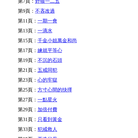
第7頁：
野狼一二五
第9頁：
不吝改過
第11頁：
一期一會
第13頁：
一滴水
第15頁：
千金小姐萬金和尚
第17頁：
練就平等心
第19頁：
不沉的石頭
第21頁：
五戒同犯
第23頁：
心的牢獄
第25頁：
方寸心間的抉擇
第27頁：
一點星火
第29頁：
加倍付費
第31頁：
只看到黃金
第33頁：
犯戒救人