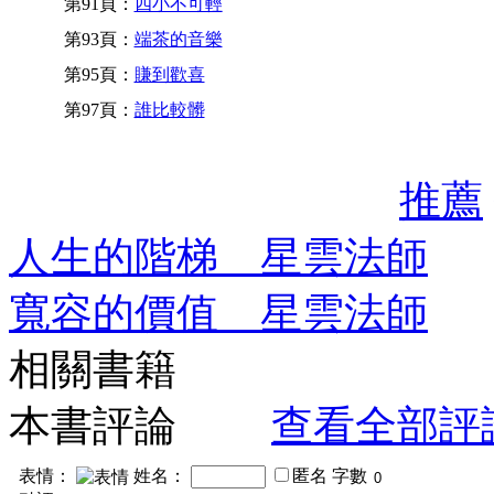
第91頁：
四小不可輕
第93頁：
端茶的音樂
第95頁：
賺到歡喜
第97頁：
誰比較髒
推薦
人生的階梯 星雲法師
寬容的價值 星雲法師
相關書籍
本書評論
查看全部評
表情：
姓名：
匿名
字數