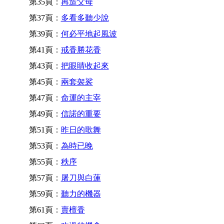
第35頁：
再造父母
第37頁：
多看多聽少說
第39頁：
何必平地起風波
第41頁：
戒香勝花香
第43頁：
把眼睛收起來
第45頁：
兩套袈裟
第47頁：
命運的主宰
第49頁：
信諾的重要
第51頁：
昨日的歌舞
第53頁：
為時已晚
第55頁：
秩序
第57頁：
屠刀與白蓮
第59頁：
聽力的機器
第61頁：
賣檀香