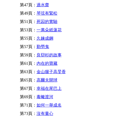
第47頁：
過水齋
第49頁：
琴弦有緊松
第51頁：
死囚的實驗
第53頁：
一萬朵紙蓮花
第55頁：
久鍊成鋼
第57頁：
勤勞鬼
第59頁：
良辯杉的故事
第61頁：
內在的寶藏
第63頁：
金山腿子高旻香
第65頁：
高爾夫開球
第67頁：
幸福在尾巴上
第69頁：
毒蠍渡河
第71頁：
如何一舉成名
第73頁：
沒有量心