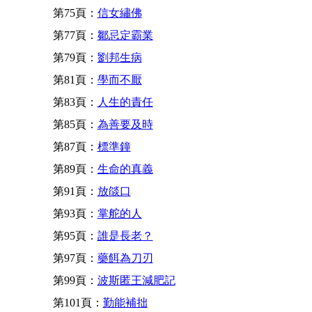
第75頁：
信女繡佛
第77頁：
鄒忌定霸業
第79頁：
劉邦生病
第81頁：
學而不厭
第83頁：
人生的責任
第85頁：
為善要及時
第87頁：
標準鐘
第89頁：
生命的真義
第91頁：
放燄口
第93頁：
掌舵的人
第95頁：
誰是長老？
第97頁：
藥餌為刀刃
第99頁：
波斯匿王減肥記
第101頁：
勤能補拙