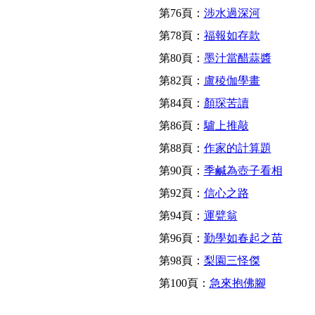
第76頁：
涉水過深河
第78頁：
福報如存款
第80頁：
墨汁當醋蒜醬
第82頁：
盧稜伽學畫
第84頁：
顏琛苦讀
第86頁：
驢上推敲
第88頁：
作家的計算題
第90頁：
季鹹為壺子看相
第92頁：
信心之路
第94頁：
運甓翁
第96頁：
勤學如春起之苗
第98頁：
梨園三怪傑
第100頁：
急來抱佛腳