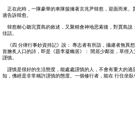
正在此時，一隊豪華的車隊簇擁著京兆尹韓愈，迎面而來。賈
過告訴韓愈。
韓愈耐心聽完賈島的敘述，又聚精會神地思索後，對賈島說：敲
佳話。
《四 分律行事鈔資持記》說： 專志者有所詣，攝慮者無異想
首膾炙人口的詩，即是《題李凝幽居》： 閒居少鄰並，草徑入
謹慎。
謹慎是很好的生活態度，能處處謹慎的人，不會有重大的過惡。
知，佛經是非常稱許謹慎的態度。一個修行者，能在 行住坐臥