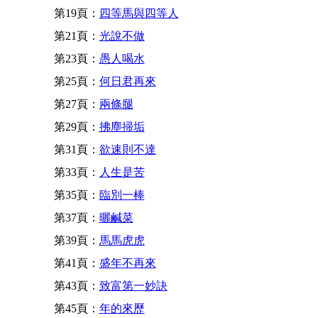
第19頁：
四等馬與四等人
第21頁：
光說不做
第23頁：
愚人喝水
第25頁：
何日君再來
第27頁：
兩條腿
第29頁：
拂塵掃垢
第31頁：
欲速則不達
第33頁：
人生是苦
第35頁：
臨別一棒
第37頁：
曬鹹菜
第39頁：
馬馬虎虎
第41頁：
盛年不再來
第43頁：
致富第一妙訣
第45頁：
年的來歷