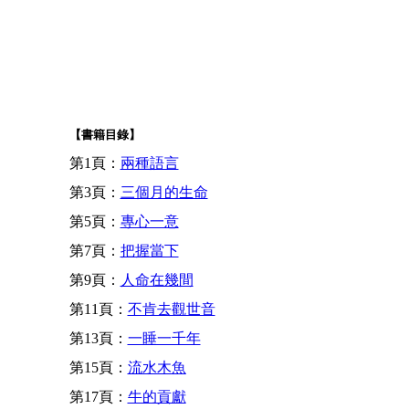
【書籍目錄】
第1頁：
兩種語言
第3頁：
三個月的生命
第5頁：
專心一意
第7頁：
把握當下
第9頁：
人命在幾間
第11頁：
不肯去觀世音
第13頁：
一睡一千年
第15頁：
流水木魚
第17頁：
牛的貢獻