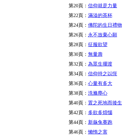
第20頁：
信仰就是力量
第22頁：
滿溢的茶杯
第24頁：
佛陀的生日禮物
第26頁：
永不放棄心願
第28頁：
征服欲望
第30頁：
無量壽
第32頁：
為眾生擺渡
第34頁：
信仰持之以恆
第36頁：
心量有多大
第38頁：
洗滌塵心
第40頁：
置之死地而後生
第42頁：
多欲多煩惱
第44頁：
新龜兔賽跑
第46頁：
懶惰之害