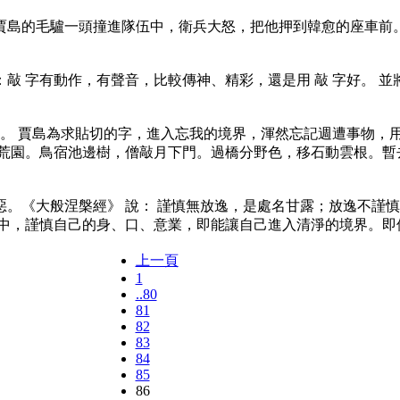
島的毛驢一頭撞進隊伍中，衛兵大怒，把他押到韓愈的座車前
 字有動作，有聲音，比較傳神、精彩，還是用 敲 字好。 
。 賈島為求貼切的字，進入忘我的境界，渾然忘記週遭事物，
荒園。鳥宿池邊樹，僧敲月下門。過橋分野色，移石動雲根。暫去
《大般涅槃經》 說： 謹慎無放逸，是處名甘露；放逸不謹慎，
中，謹慎自己的身、口、意業，即能讓自己進入清淨的境界。即使
上一頁
1
..80
81
82
83
84
85
86