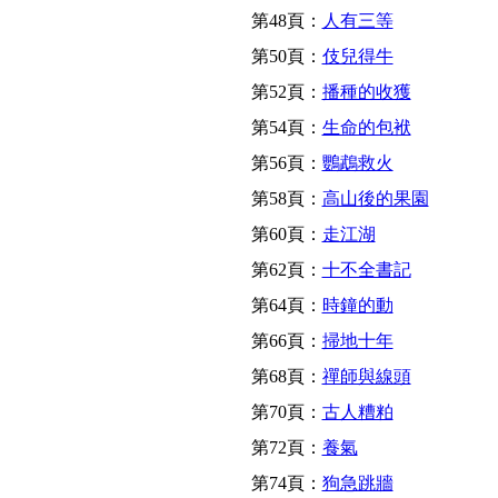
第48頁：
人有三等
第50頁：
伎兒得牛
第52頁：
播種的收獲
第54頁：
生命的包袱
第56頁：
鸚鵡救火
第58頁：
高山後的果園
第60頁：
走江湖
第62頁：
十不全書記
第64頁：
時鐘的動
第66頁：
掃地十年
第68頁：
禪師與線頭
第70頁：
古人糟粕
第72頁：
養氣
第74頁：
狗急跳牆