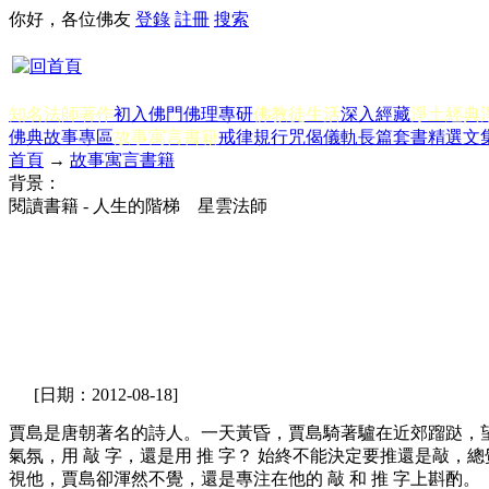
你好，各位佛友
登錄
註冊
搜索
知名法師著作
初入佛門
佛理專研
佛教徒生活
深入經藏
淨土經典
佛典故事專區
故事寓言書籍
戒律規行
咒偈儀軌
長篇套書
精選文
首頁
→
故事寓言書籍
背景：
閱讀書籍 - 人生的階梯 星雲法師
[日期：2012-08-18]
賈島是唐朝著名的詩人。一天黃昏，賈島騎著驢在近郊蹓跶，望
氣氛，用 敲 字，還是用 推 字？ 始終不能決定要推還是敲
視他，賈島卻渾然不覺，還是專注在他的 敲 和 推 字上斟酌。