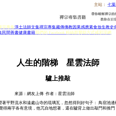
主站：
七葉
淨宗專集
淨土法師文集
禪宗專集
藏傳佛教
因果感應
素食放生
教史
集
民間善書
健康書籍
我們的 Facebook 粉絲群
贊助方式
戒邪淫網
人生的階梯 星雲法師
驢上推敲
來源：網友上傳 作者：星雲法師
著平野流水和遠處山寺的琉璃瓦，忽然得到好句子： 鳥宿池邊樹
，總覺得兩字各有意境，他兀自地想著，還在驢背上做出敲門和推