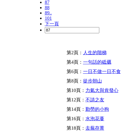
87
88
89..
101
下一頁
第2頁：
人生的階梯
第4頁：
一句話的砥礪
第6頁：
一日不做一日不食
第8頁：
徒步朝山
第10頁：
力氣大與肯發心
第12頁：
不請之友
第14頁：
勤勞的小狗
第16頁：
水泡花蔓
第18頁：
去蕪存菁