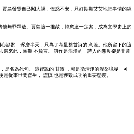
。賈島發覺自己闖大禍，惶惑不安，只好期期艾艾地把事情的經
並將他無罪釋放。賈島這一推敲，韓愈這一定案，成為文學史上的
用心斟酌，琢磨半天，只為了考量整首詩的 意境。他所留下的這
還來此，幽期 不負言。 詩作是浪漫的，詩人的態度卻是非常
是名為死句。 這裡說的 甘露 ，就是指清淨的涅槃境界。可
是從事世間營生， 謹慎 也是獲致成功的重要態度。