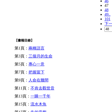
46
47
48
49..
101
下
【書籍目錄】
第1頁：
兩種語言
第3頁：
三個月的生命
第5頁：
專心一意
第7頁：
把握當下
第9頁：
人命在幾間
第11頁：
不肯去觀世音
第13頁：
一睡一千年
第15頁：
流水木魚