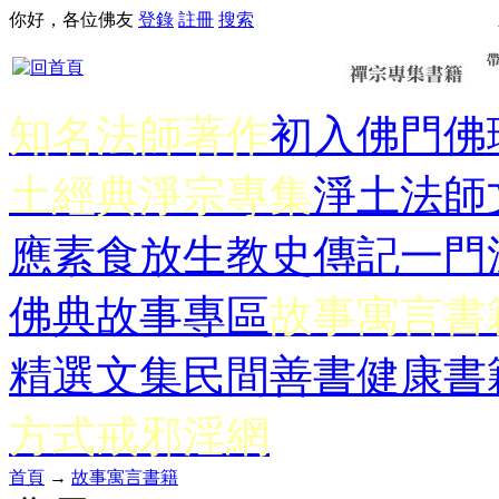
你好，各位佛友
登錄
註冊
搜索
知名法師著作
初入佛門
佛
土經典
淨宗專集
淨土法師
應
素食放生
教史傳記
一門
佛典故事專區
故事寓言書
精選文集
民間善書
健康書
方式
戒邪淫網
首頁
→
故事寓言書籍