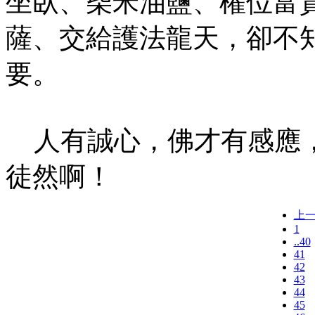
坐臥、柴米油鹽、權位富
薩、交給護法龍天，卻不
要。
人有誠心，佛才有感應，
徒然啊！
上
1
..40
41
42
43
44
45