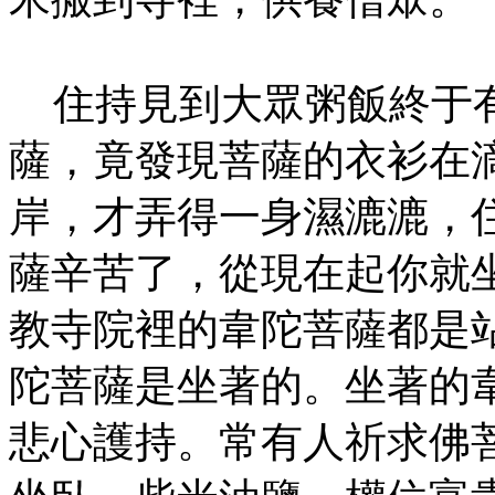
住持見到大眾粥飯終于有
薩，竟發現菩薩的衣衫在
岸，才弄得一身濕漉漉，
薩辛苦了，從現在起你就
教寺院裡的韋陀菩薩都是
陀菩薩是坐著的。坐著的
悲心護持。常有人祈求佛