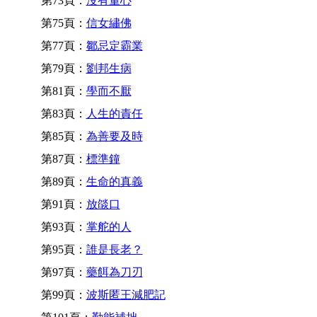
第73頁：
沒有量心
第75頁：
信女繡佛
第77頁：
鄒忌定霸業
第79頁：
劉邦生病
第81頁：
學而不厭
第83頁：
人生的責任
第85頁：
為善要及時
第87頁：
標準鐘
第89頁：
生命的真義
第91頁：
放燄口
第93頁：
掌舵的人
第95頁：
誰是長老？
第97頁：
藥餌為刀刃
第99頁：
波斯匿王減肥記