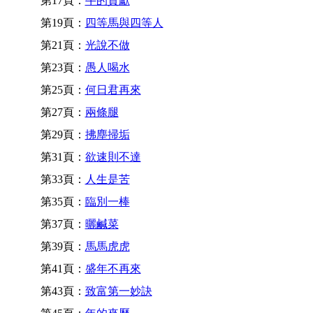
第17頁：
牛的貢獻
第19頁：
四等馬與四等人
第21頁：
光說不做
第23頁：
愚人喝水
第25頁：
何日君再來
第27頁：
兩條腿
第29頁：
拂塵掃垢
第31頁：
欲速則不達
第33頁：
人生是苦
第35頁：
臨別一棒
第37頁：
曬鹹菜
第39頁：
馬馬虎虎
第41頁：
盛年不再來
第43頁：
致富第一妙訣