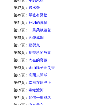
第45頁：
年的來歷
第47頁：
過水齋
第49頁：
琴弦有緊松
第51頁：
死囚的實驗
第53頁：
一萬朵紙蓮花
第55頁：
久鍊成鋼
第57頁：
勤勞鬼
第59頁：
良辯杉的故事
第61頁：
內在的寶藏
第63頁：
金山腿子高旻香
第65頁：
高爾夫開球
第67頁：
幸福在尾巴上
第69頁：
毒蠍渡河
第71頁：
如何一舉成名