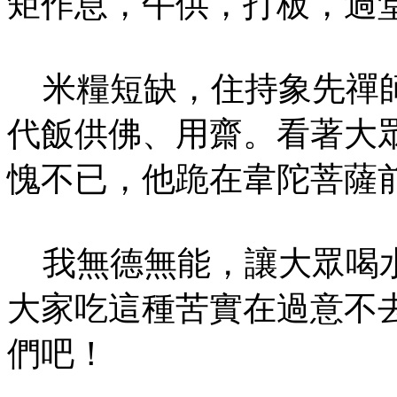
矩作息，午供，打板，過
米糧短缺，住持象先禪師
代飯供佛、用齋。看著大
愧不已，他跪在韋陀菩薩
我無德無能，讓大眾喝水
大家吃這種苦實在過意不
們吧！