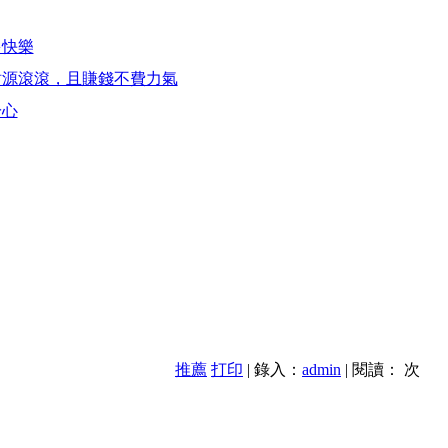
多快樂
財源滾滾，且賺錢不費力氣
於心
推薦
打印
| 錄入：
admin
| 閱讀：
次