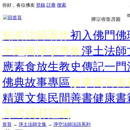
你好，各位佛友
登錄
註冊
搜索
知名法師著作
初入佛門
佛
土經典
淨宗專集
淨土法師
應
素食放生
教史傳記
一門
佛典故事專區
故事寓言書
精選文集
民間善書
健康書
方式
戒邪淫網
首頁
→
淨土法師文集
→
淨空法師法語系列