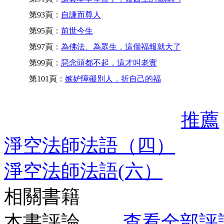
第93頁：
自謙而尊人
第95頁：
前世今生
第97頁：
為佛法、為眾生，這個福報就大了
第99頁：
惡念頭都不起，這才叫老實
第101頁：
嫉妒障礙別人，折自己的福
推薦
淨空法師法語（四）
淨空法師法語(六）
相關書籍
本書評論
查看全部評