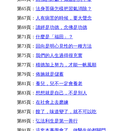
第65頁：
法身菩薩怎樣把習氣消除？
第67頁：
人有病苦的時候，要大聲念
第69頁：
讀經是功德，念佛是功德
第71頁：
什麼是「福田」？
第73頁：
回向是明心見性的一種方法
第75頁：
我們的人生過得很充實
第77頁：
積德加上努力，才能一帆風順
第79頁：
佈施就是儲蓄
第81頁：
養兒，兒不一定會養老
第83頁：
想想就是自己，不是別人
第85頁：
在社會上去磨練
第87頁：
餿了，味道變了，就不可以吃
第89頁：
弘法利生是第一善行
第91頁：
這套本事學會了，做醫生的都關門