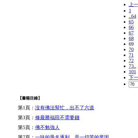
上
1
..64
65
66
67
68
69
70
71
72
73..
101
下
【書籍目錄】
第1頁：
沒有佛法幫忙，出不了六道
第3頁：
修最勝福田不需要錢
第5頁：
佛不勉強人
第7頁：
一味的爭名逐利，是一切苦的業因