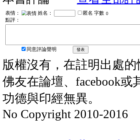
表情：
姓名：
匿名
字數
點評：
同意評論聲明
發表
版權沒有，在註明出處的
佛友在論壇、faceboo
功德與印經無異。
No Copyright 2010-2016
水晶
順正府大王公求道