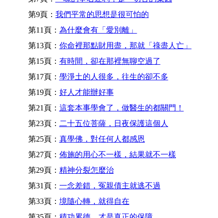
第9頁：
我們平常的思想是很可怕的
第11頁：
為什麼會有「愛別離」
第13頁：
你命裡那點財用盡，那就「祿盡人亡」
第15頁：
有時間，卻在那裡無聊空過了
第17頁：
學淨土的人很多，往生的卻不多
第19頁：
好人才能辦好事
第21頁：
這套本事學會了，做醫生的都關門！
第23頁：
二十五位菩薩，日夜保護這個人
第25頁：
真學佛，對任何人都感恩
第27頁：
佈施的用心不一樣，結果就不一樣
第29頁：
精神分裂怎麼治
第31頁：
一念差錯，冤親債主就逃不過
第33頁：
境隨心轉，就得自在
第35頁：
積功累德，才是真正的保障