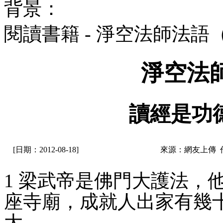
背景：
閱讀書籍 - 淨空法師法語
淨空法
讀經是功
[日期：2012-08-18]
來源：網友上傳 
1 梁武帝是佛門大護法，
座寺廟，成就人出家有幾
大。