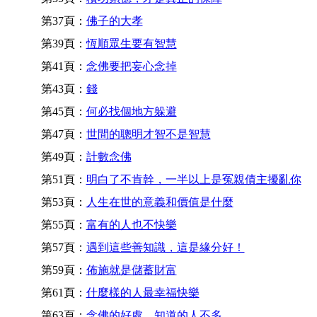
第37頁：
佛子的大孝
第39頁：
恆順眾生要有智慧
第41頁：
念佛要把妄心念掉
第43頁：
錢
第45頁：
何必找個地方躲避
第47頁：
世間的聰明才智不是智慧
第49頁：
計數念佛
第51頁：
明白了不肯幹，一半以上是冤親債主擾亂你
第53頁：
人生在世的意義和價值是什麼
第55頁：
富有的人也不快樂
第57頁：
遇到這些善知識，這是緣分好！
第59頁：
佈施就是儲蓄財富
第61頁：
什麼樣的人最幸福快樂
第63頁：
念佛的好處，知道的人不多