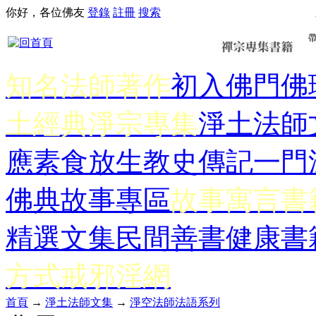
你好，各位佛友
登錄
註冊
搜索
知名法師著作
初入佛門
佛
土經典
淨宗專集
淨土法師
應
素食放生
教史傳記
一門
佛典故事專區
故事寓言書
精選文集
民間善書
健康書
方式
戒邪淫網
首頁
→
淨土法師文集
→
淨空法師法語系列