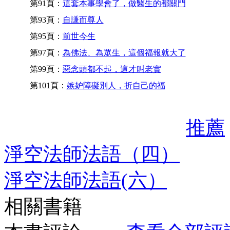
第91頁：
這套本事學會了，做醫生的都關門
第93頁：
自謙而尊人
第95頁：
前世今生
第97頁：
為佛法、為眾生，這個福報就大了
第99頁：
惡念頭都不起，這才叫老實
第101頁：
嫉妒障礙別人，折自己的福
推薦
淨空法師法語（四）
淨空法師法語(六）
相關書籍