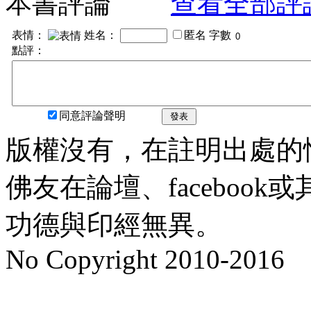
本書評論
查看全部評
表情：
姓名：
匿名
字數
點評：
同意評論聲明
發表
版權沒有，在註明出處的
佛友在論壇、faceboo
功德與印經無異。
No Copyright 2010-2016
水晶
順正府大王公求道