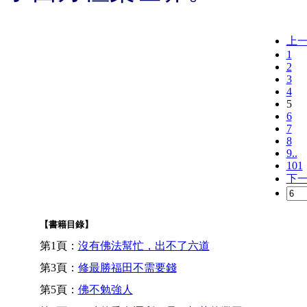
上
1
2
3
4
5
6
7
8
9..
101
下
【書籍目錄】
第1頁：
沒有佛法幫忙，出不了六道
第3頁：
修最勝福田不需要錢
第5頁：
佛不勉強人