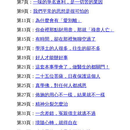
第7頁：
一味的爭名逐利，是一切苦的業因
第9頁：
我們平常的思想是很可怕的
第11頁：
為什麼會有「愛別離」
第13頁：
你命裡那點財用盡，那就「祿盡人亡」
第15頁：
有時間，卻在那裡無聊空過了
第17頁：
學淨土的人很多，往生的卻不多
第19頁：
好人才能辦好事
第21頁：
這套本事學會了，做醫生的都關門！
第23頁：
二十五位菩薩，日夜保護這個人
第25頁：
真學佛，對任何人都感恩
第27頁：
佈施的用心不一樣，結果就不一樣
第29頁：
精神分裂怎麼治
第31頁：
一念差錯，冤親債主就逃不過
第33頁：
境隨心轉，就得自在