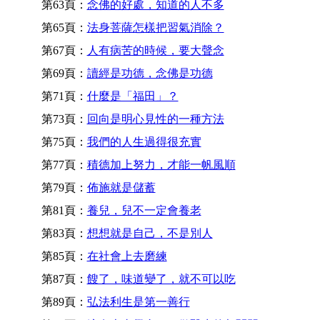
第63頁：
念佛的好處，知道的人不多
第65頁：
法身菩薩怎樣把習氣消除？
第67頁：
人有病苦的時候，要大聲念
第69頁：
讀經是功德，念佛是功德
第71頁：
什麼是「福田」？
第73頁：
回向是明心見性的一種方法
第75頁：
我們的人生過得很充實
第77頁：
積德加上努力，才能一帆風順
第79頁：
佈施就是儲蓄
第81頁：
養兒，兒不一定會養老
第83頁：
想想就是自己，不是別人
第85頁：
在社會上去磨練
第87頁：
餿了，味道變了，就不可以吃
第89頁：
弘法利生是第一善行