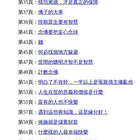
第35頁：
積功累德，才是真正的保障
第37頁：
佛子的大孝
第39頁：
恆順眾生要有智慧
第41頁：
念佛要把妄心念掉
第43頁：
錢
第45頁：
何必找個地方躲避
第47頁：
世間的聰明才智不是智慧
第49頁：
計數念佛
第51頁：
明白了不肯幹，一半以上是冤親債主擾亂你
第53頁：
人生在世的意義和價值是什麼
第55頁：
富有的人也不快樂
第57頁：
遇到這些善知識，這是緣分好！
第59頁：
佈施就是儲蓄財富
第61頁：
什麼樣的人最幸福快樂