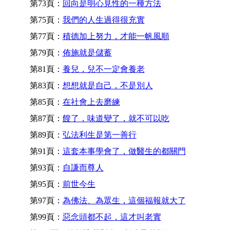
第73頁：
回向是明心見性的一種方法
第75頁：
我們的人生過得很充實
第77頁：
積德加上努力，才能一帆風順
第79頁：
佈施就是儲蓄
第81頁：
養兒，兒不一定會養老
第83頁：
想想就是自己，不是別人
第85頁：
在社會上去磨練
第87頁：
餿了，味道變了，就不可以吃
第89頁：
弘法利生是第一善行
第91頁：
這套本事學會了，做醫生的都關門
第93頁：
自謙而尊人
第95頁：
前世今生
第97頁：
為佛法、為眾生，這個福報就大了
第99頁：
惡念頭都不起，這才叫老實