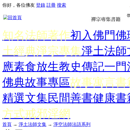
你好，各位佛友
登錄
註冊
搜索
知名法師著作
初入佛門
佛
土經典
淨宗專集
淨土法師
應
素食放生
教史傳記
一門
佛典故事專區
故事寓言書
精選文集
民間善書
健康書
方式
戒邪淫網
首頁
→
淨土法師文集
→
淨空法師法語系列