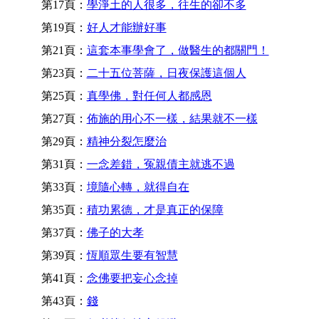
第17頁：
學淨土的人很多，往生的卻不多
第19頁：
好人才能辦好事
第21頁：
這套本事學會了，做醫生的都關門！
第23頁：
二十五位菩薩，日夜保護這個人
第25頁：
真學佛，對任何人都感恩
第27頁：
佈施的用心不一樣，結果就不一樣
第29頁：
精神分裂怎麼治
第31頁：
一念差錯，冤親債主就逃不過
第33頁：
境隨心轉，就得自在
第35頁：
積功累德，才是真正的保障
第37頁：
佛子的大孝
第39頁：
恆順眾生要有智慧
第41頁：
念佛要把妄心念掉
第43頁：
錢