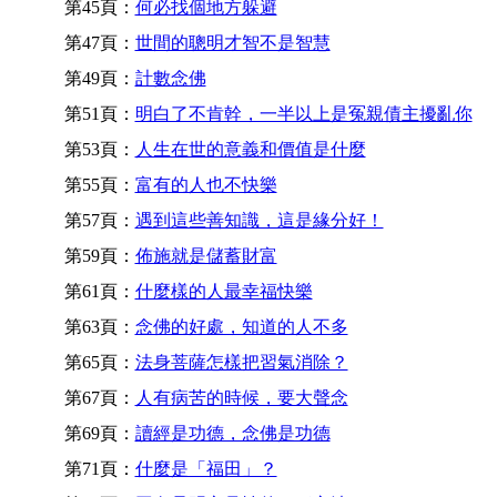
第45頁：
何必找個地方躲避
第47頁：
世間的聰明才智不是智慧
第49頁：
計數念佛
第51頁：
明白了不肯幹，一半以上是冤親債主擾亂你
第53頁：
人生在世的意義和價值是什麼
第55頁：
富有的人也不快樂
第57頁：
遇到這些善知識，這是緣分好！
第59頁：
佈施就是儲蓄財富
第61頁：
什麼樣的人最幸福快樂
第63頁：
念佛的好處，知道的人不多
第65頁：
法身菩薩怎樣把習氣消除？
第67頁：
人有病苦的時候，要大聲念
第69頁：
讀經是功德，念佛是功德
第71頁：
什麼是「福田」？