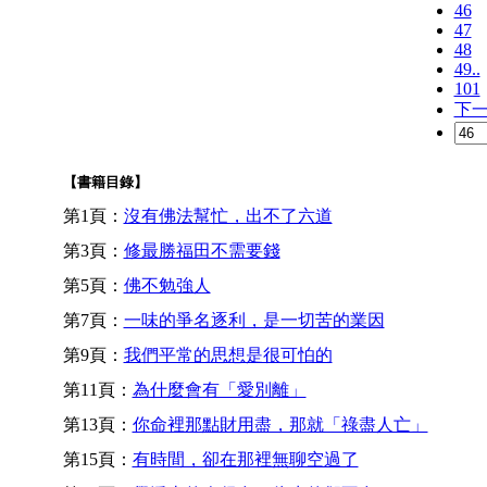
46
47
48
49..
101
下
【書籍目錄】
第1頁：
沒有佛法幫忙，出不了六道
第3頁：
修最勝福田不需要錢
第5頁：
佛不勉強人
第7頁：
一味的爭名逐利，是一切苦的業因
第9頁：
我們平常的思想是很可怕的
第11頁：
為什麼會有「愛別離」
第13頁：
你命裡那點財用盡，那就「祿盡人亡」
第15頁：
有時間，卻在那裡無聊空過了