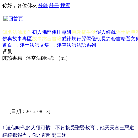
你好，各位佛友
登錄
註冊
搜索
知名法師著作
初入佛門
佛理專研
佛教徒生活
深入經藏
淨土經典
佛典故事專區
故事寓言書籍
戒律規行
咒偈儀軌
長篇套書
精選文
首頁
→
淨土法師文集
→
淨空法師法語系列
背景：
閱讀書籍 - 淨空法師法語（五）
[日期：2012-08-18]
1 這個時代的人很可憐，不肯接受聖賢教育，他天天念三惡
統統都報盡，你才能離開三途。