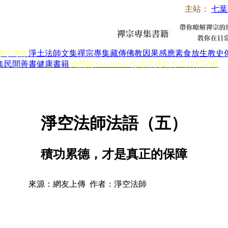
主站：
七葉
淨宗專集
淨土法師文集
禪宗專集
藏傳佛教
因果感應
素食放生
教史
集
民間善書
健康書籍
我們的 Facebook 粉絲群
贊助方式
戒邪淫網
淨空法師法語（五）
積功累德，才是真正的保障
來源：網友上傳 作者：淨空法師