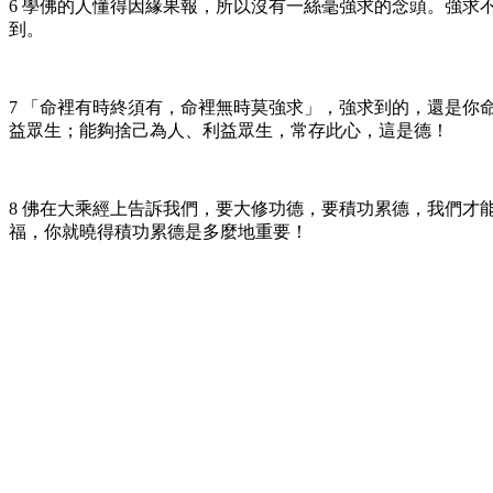
6 學佛的人懂得因緣果報，所以沒有一絲毫強求的念頭。強
到。
7 「命裡有時終須有，命裡無時莫強求」，強求到的，還是你
益眾生；能夠捨己為人、利益眾生，常存此心，這是德！
8 佛在大乘經上告訴我們，要大修功德，要積功累德，我們
福，你就曉得積功累德是多麼地重要！