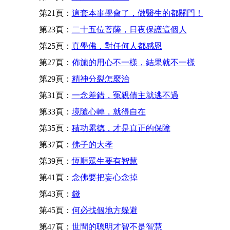
第21頁：
這套本事學會了，做醫生的都關門！
第23頁：
二十五位菩薩，日夜保護這個人
第25頁：
真學佛，對任何人都感恩
第27頁：
佈施的用心不一樣，結果就不一樣
第29頁：
精神分裂怎麼治
第31頁：
一念差錯，冤親債主就逃不過
第33頁：
境隨心轉，就得自在
第35頁：
積功累德，才是真正的保障
第37頁：
佛子的大孝
第39頁：
恆順眾生要有智慧
第41頁：
念佛要把妄心念掉
第43頁：
錢
第45頁：
何必找個地方躲避
第47頁：
世間的聰明才智不是智慧