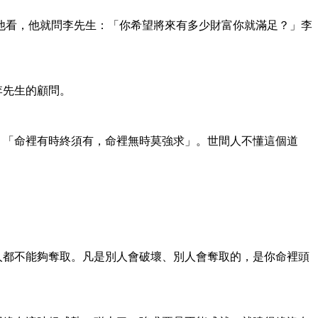
找他看，他就問李先生：「你希望將來有多少財富你就滿足？」李
李先生的顧問。
，「命裡有時終須有，命裡無時莫強求」。世間人不懂這個道
人都不能夠奪取。凡是別人會破壞、別人會奪取的，是你命裡頭