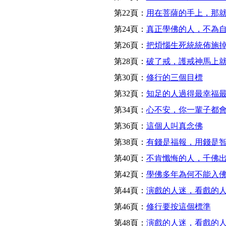
第22頁：
用在菩薩的手上，那
第24頁：
真正學佛的人，不為
第26頁：
把煩惱生死統統佈施
第28頁：
破了戒，護戒神馬上
第30頁：
修行的三個目標
第32頁：
知足的人過得最幸福
第34頁：
心不安，你一輩子都
第36頁：
這個人叫真念佛
第38頁：
有錢是福報，用錢是
第40頁：
不肯懺悔的人，千佛
第42頁：
學佛多年為何不能入
第44頁：
演戲的人迷，看戲的
第46頁：
修行要按這個標準
第48頁：
演戲的人迷，看戲的