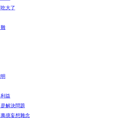
可吃大了
災難
聰明
得利益
不是解決問題
千萬億妄想雜念