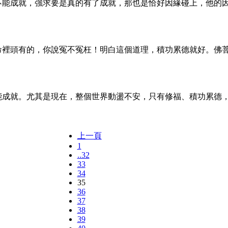
求不能成就，強求要是真的有了成就，那也是恰好因緣碰上，他的
命裡頭有的，你說冤不冤枉！明白這個道理，積功累德就好。佛
才能成就。尤其是現在，整個世界動盪不安，只有修福、積功累德
上一頁
1
..32
33
34
35
36
37
38
39