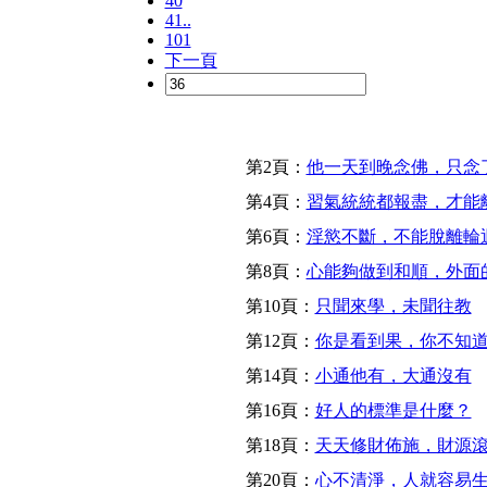
40
41..
101
下一頁
第2頁：
他一天到晚念佛，只念
第4頁：
習氣統統都報盡，才能
第6頁：
淫慾不斷，不能脫離輪
第8頁：
心能夠做到和順，外面
第10頁：
只聞來學，未聞往教
第12頁：
你是看到果，你不知
第14頁：
小通他有，大通沒有
第16頁：
好人的標準是什麼？
第18頁：
天天修財佈施，財源
第20頁：
心不清淨，人就容易