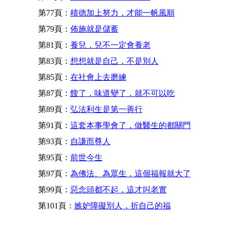
第77頁：
積德加上努力，才能一帆風順
第79頁：
佈施就是儲蓄
第81頁：
養兒，兒不一定會養老
第83頁：
想想就是自己，不是別人
第85頁：
在社會上去磨練
第87頁：
餿了，味道變了，就不可以吃
第89頁：
弘法利生是第一善行
第91頁：
這套本事學會了，做醫生的都關門
第93頁：
自謙而尊人
第95頁：
前世今生
第97頁：
為佛法、為眾生，這個福報就大了
第99頁：
惡念頭都不起，這才叫老實
第101頁：
嫉妒障礙別人，折自己的福