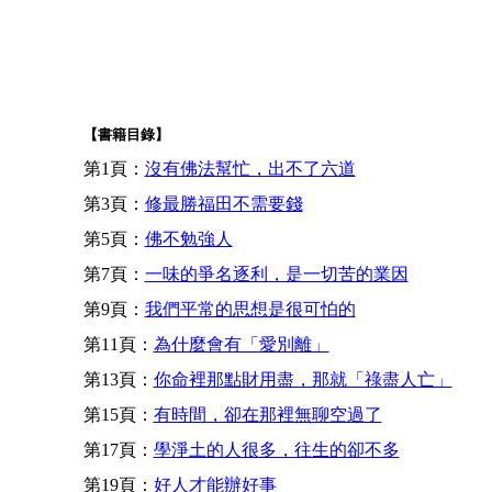
【書籍目錄】
第1頁：
沒有佛法幫忙，出不了六道
第3頁：
修最勝福田不需要錢
第5頁：
佛不勉強人
第7頁：
一味的爭名逐利，是一切苦的業因
第9頁：
我們平常的思想是很可怕的
第11頁：
為什麼會有「愛別離」
第13頁：
你命裡那點財用盡，那就「祿盡人亡」
第15頁：
有時間，卻在那裡無聊空過了
第17頁：
學淨土的人很多，往生的卻不多
第19頁：
好人才能辦好事