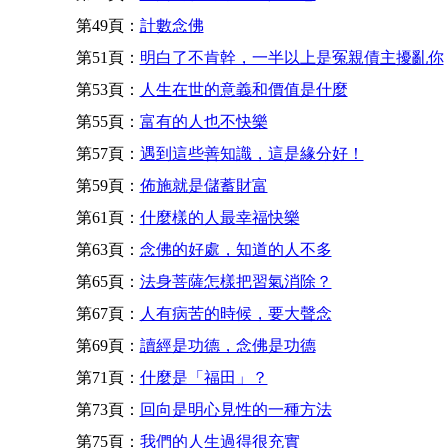
第49頁：
計數念佛
第51頁：
明白了不肯幹，一半以上是冤親債主擾亂你
第53頁：
人生在世的意義和價值是什麼
第55頁：
富有的人也不快樂
第57頁：
遇到這些善知識，這是緣分好！
第59頁：
佈施就是儲蓄財富
第61頁：
什麼樣的人最幸福快樂
第63頁：
念佛的好處，知道的人不多
第65頁：
法身菩薩怎樣把習氣消除？
第67頁：
人有病苦的時候，要大聲念
第69頁：
讀經是功德，念佛是功德
第71頁：
什麼是「福田」？
第73頁：
回向是明心見性的一種方法
第75頁：
我們的人生過得很充實