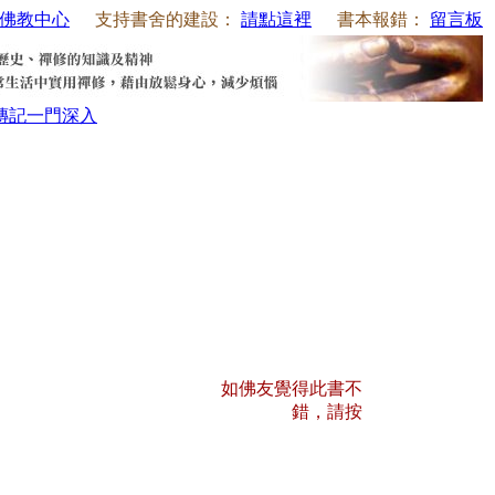
佛教中心
支持書舍的建設：
請點這裡
書本報錯：
留言板
傳記
一門深入
如佛友覺得此書不
錯，請按