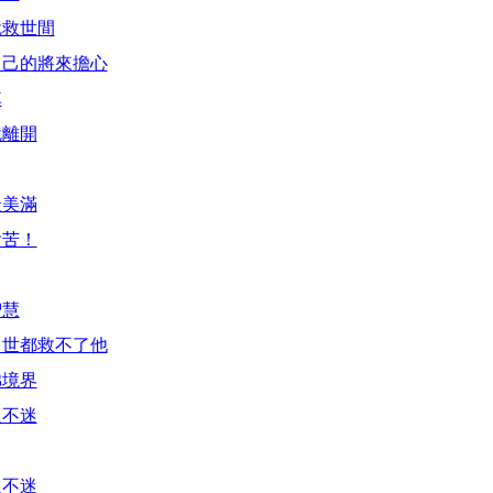
就救世間
自己的將來擔心
掉
就離開
最美滿
會苦！
智慧
出世都救不了他
佛境界
人不迷
人不迷