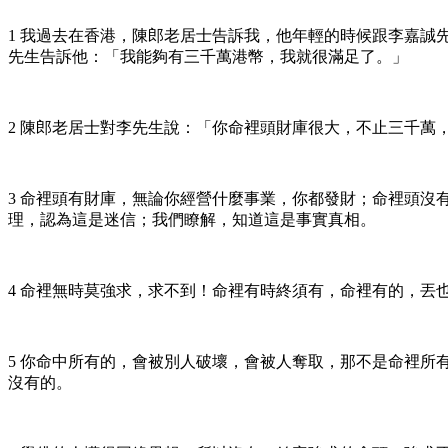
1 我過去在香港，陳郎老居士告訴我，他年輕的時候跟李嘉誠
先生告訴他：「我能夠有三千萬港幣，我就很滿足了。」
2 陳郎老居士對李先生說：「你命裡頭財庫很大，不止三千
3 命裡頭有財庫，無論你經營什麼事業，你都發財；命裡頭
理，認為這是迷信；我們瞭解，知道這是事實真相。
4 命裡無時莫強求，求不到！命裡有時終須有，命裡有的，
5 你命中所有的，會被別人破壞，會被人奪取，那不是命裡
沒有的。