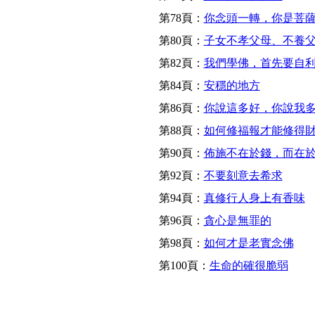
第78頁：
你念頭一轉，你是菩
第80頁：
子女不孝父母、不養
第82頁：
我們學佛，首先要自
第84頁：
安穩的地方
第86頁：
你說這多好，你說我
第88頁：
如何修福報才能修得
第90頁：
佈施不在於錢，而在
第92頁：
不要刻意去希求
第94頁：
真修行人身上有香味
第96頁：
貪心是無罪的
第98頁：
如何才是老實念佛
第100頁：
生命的確很脆弱