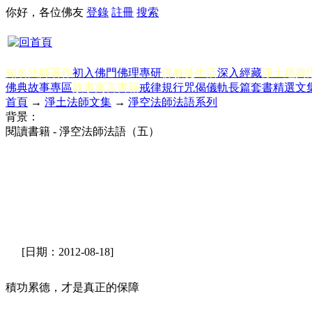
你好，各位佛友
登錄
註冊
搜索
知名法師著作
初入佛門
佛理專研
佛教徒生活
深入經藏
淨土經典
佛典故事專區
故事寓言書籍
戒律規行
咒偈儀軌
長篇套書
精選文
首頁
→
淨土法師文集
→
淨空法師法語系列
背景：
閱讀書籍 - 淨空法師法語（五）
[日期：2012-08-18]
積功累德，才是真正的保障