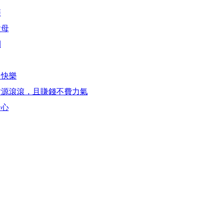
薩
父母
利
多快樂
財源滾滾，且賺錢不費力氣
於心