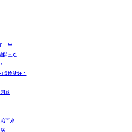
了一半
離開三途
迴
的環境就好了
道因緣
滾滾而來
生病