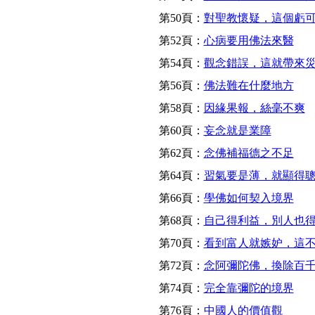
第50頁：
對聖教懷疑，這個虧
第52頁：
心病要用佛法來醫
第54頁：
觀念錯誤，這就帶來
第56頁：
佛法難在什麼地方
第58頁：
因緣果報，絲毫不爽
第60頁：
妄念就是業障
第62頁：
念佛補福德之不足
第64頁：
習氣要是薄，就顯得
第66頁：
學佛如何契入境界
第68頁：
自己得利益，別人也
第70頁：
看到富人就嫉妒，這
第72頁：
念阿彌陀佛，換除百
第74頁：
完全靠彌陀的境界
第76頁：
中國人的價值觀