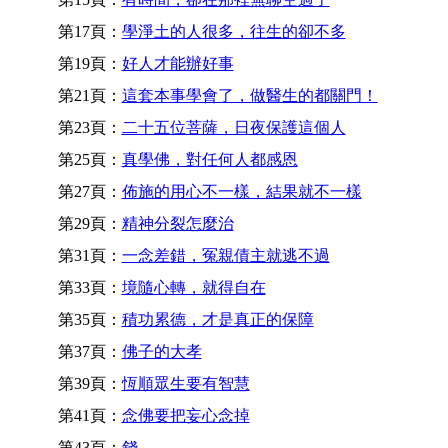
第17頁：
學淨土的人很多，往生的卻不多
第19頁：
好人才能辦好事
第21頁：
這套本事學會了，做醫生的都關門！
第23頁：
二十五位菩薩，日夜保護這個人
第25頁：
真學佛，對任何人都感恩
第27頁：
佈施的用心不一樣，結果就不一樣
第29頁：
精神分裂怎麼治
第31頁：
一念差錯，冤親債主就逃不過
第33頁：
境隨心轉，就得自在
第35頁：
積功累德，才是真正的保障
第37頁：
佛子的大孝
第39頁：
恆順眾生要有智慧
第41頁：
念佛要把妄心念掉
第43頁：
錢