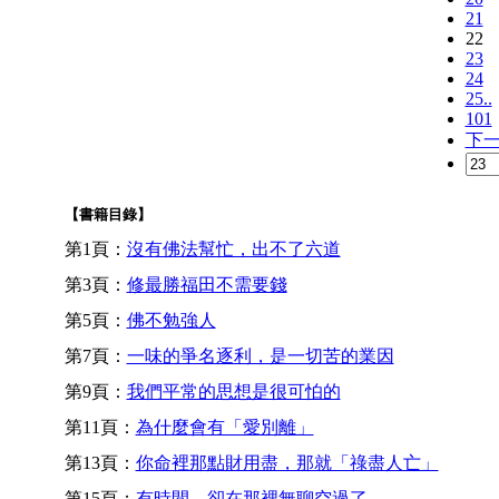
21
22
23
24
25..
101
下
【書籍目錄】
第1頁：
沒有佛法幫忙，出不了六道
第3頁：
修最勝福田不需要錢
第5頁：
佛不勉強人
第7頁：
一味的爭名逐利，是一切苦的業因
第9頁：
我們平常的思想是很可怕的
第11頁：
為什麼會有「愛別離」
第13頁：
你命裡那點財用盡，那就「祿盡人亡」
第15頁：
有時間，卻在那裡無聊空過了