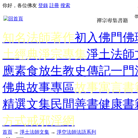
你好，各位佛友
登錄
註冊
搜索
知名法師著作
初入佛門
佛
土經典
淨宗專集
淨土法師
應
素食放生
教史傳記
一門
佛典故事專區
故事寓言書
精選文集
民間善書
健康書
方式
戒邪淫網
首頁
→
淨土法師文集
→
淨空法師法語系列