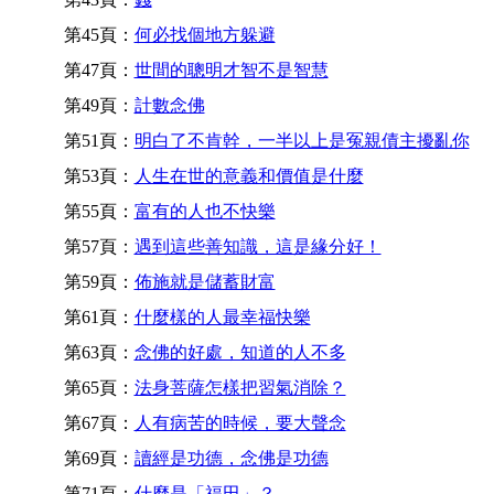
第45頁：
何必找個地方躲避
第47頁：
世間的聰明才智不是智慧
第49頁：
計數念佛
第51頁：
明白了不肯幹，一半以上是冤親債主擾亂你
第53頁：
人生在世的意義和價值是什麼
第55頁：
富有的人也不快樂
第57頁：
遇到這些善知識，這是緣分好！
第59頁：
佈施就是儲蓄財富
第61頁：
什麼樣的人最幸福快樂
第63頁：
念佛的好處，知道的人不多
第65頁：
法身菩薩怎樣把習氣消除？
第67頁：
人有病苦的時候，要大聲念
第69頁：
讀經是功德，念佛是功德
第71頁：
什麼是「福田」？