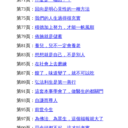
第73頁：
回向是明心見性的一種方法
第75頁：
我們的人生過得很充實
第77頁：
積德加上努力，才能一帆風順
第79頁：
佈施就是儲蓄
第81頁：
養兒，兒不一定會養老
第83頁：
想想就是自己，不是別人
第85頁：
在社會上去磨練
第87頁：
餿了，味道變了，就不可以吃
第89頁：
弘法利生是第一善行
第91頁：
這套本事學會了，做醫生的都關門
第93頁：
自謙而尊人
第95頁：
前世今生
第97頁：
為佛法、為眾生，這個福報就大了
第99頁：
惡念頭都不起，這才叫老實