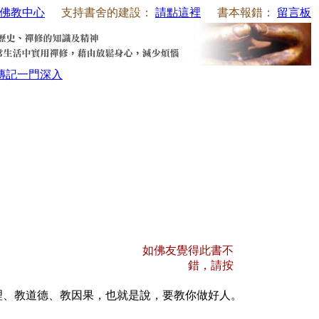
佛教中心
支持書舍的建設：
請點這裡
書本報錯：
留言板
傳記
一門深入
如佛友覺得此書不
錯，請按
理、教道德、教因果，也就是說，要教你做好人。