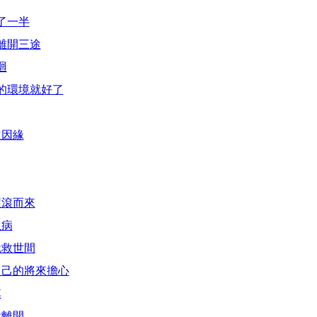
了一半
離開三途
迴
的環境就好了
道因緣
滾滾而來
生病
就救世間
自己的將來擔心
掉
就離開