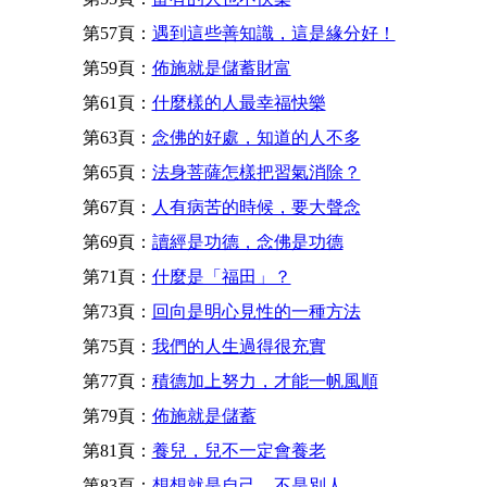
第57頁：
遇到這些善知識，這是緣分好！
第59頁：
佈施就是儲蓄財富
第61頁：
什麼樣的人最幸福快樂
第63頁：
念佛的好處，知道的人不多
第65頁：
法身菩薩怎樣把習氣消除？
第67頁：
人有病苦的時候，要大聲念
第69頁：
讀經是功德，念佛是功德
第71頁：
什麼是「福田」？
第73頁：
回向是明心見性的一種方法
第75頁：
我們的人生過得很充實
第77頁：
積德加上努力，才能一帆風順
第79頁：
佈施就是儲蓄
第81頁：
養兒，兒不一定會養老
第83頁：
想想就是自己，不是別人