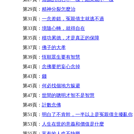
第29頁：
精神分裂怎麼治
第31頁：
一念差錯，冤親債主就逃不過
第33頁：
境隨心轉，就得自在
第35頁：
積功累德，才是真正的保障
第37頁：
佛子的大孝
第39頁：
恆順眾生要有智慧
第41頁：
念佛要把妄心念掉
第43頁：
錢
第45頁：
何必找個地方躲避
第47頁：
世間的聰明才智不是智慧
第49頁：
計數念佛
第51頁：
明白了不肯幹，一半以上是冤親債主擾亂你
第53頁：
人生在世的意義和價值是什麼
第55頁：
富有的人也不快樂