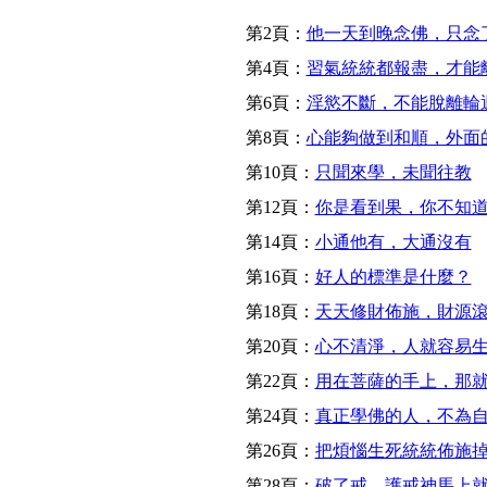
第2頁：
他一天到晚念佛，只念
第4頁：
習氣統統都報盡，才能
第6頁：
淫慾不斷，不能脫離輪
第8頁：
心能夠做到和順，外面
第10頁：
只聞來學，未聞往教
第12頁：
你是看到果，你不知
第14頁：
小通他有，大通沒有
第16頁：
好人的標準是什麼？
第18頁：
天天修財佈施，財源
第20頁：
心不清淨，人就容易
第22頁：
用在菩薩的手上，那
第24頁：
真正學佛的人，不為
第26頁：
把煩惱生死統統佈施
第28頁：
破了戒，護戒神馬上