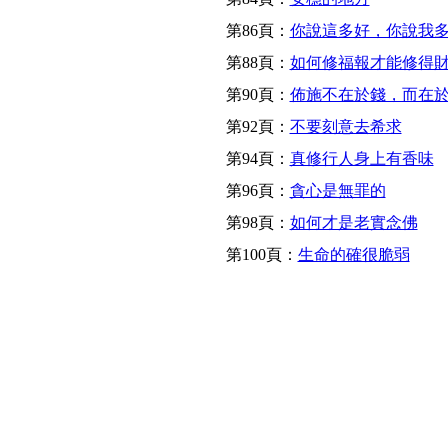
第86頁：
你說這多好，你說我
第88頁：
如何修福報才能修得
第90頁：
佈施不在於錢，而在
第92頁：
不要刻意去希求
第94頁：
真修行人身上有香味
第96頁：
貪心是無罪的
第98頁：
如何才是老實念佛
第100頁：
生命的確很脆弱