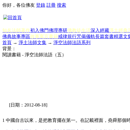
你好，各位佛友
登錄
註冊
搜索
知名法師著作
初入佛門
佛理專研
佛教徒生活
深入經藏
淨土經典
佛典故事專區
故事寓言書籍
戒律規行
咒偈儀軌
長篇套書
精選文
首頁
→
淨土法師文集
→
淨空法師法語系列
背景：
閱讀書籍 - 淨空法師法語（五）
[日期：2012-08-18]
1 中國自古以來，是把教育擺在第一。在記載裡面，堯舜那