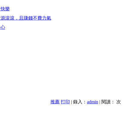
多快樂
財源滾滾，且賺錢不費力氣
於心
推薦
打印
| 錄入：
admin
| 閱讀：
次