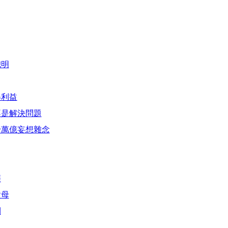
聰明
得利益
不是解決問題
千萬億妄想雜念
薩
父母
利