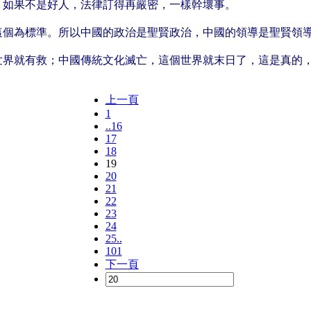
；如果不是好人，法律訂得再嚴密，一樣幹壞事。
這個為標準。所以中國的政治是聖賢政治，中國的領導是聖賢領
全世界就有救；中國傳統文化滅亡，這個世界就末日了，這是真的
上一頁
1
..16
17
18
19
20
21
22
23
24
25..
101
下一頁