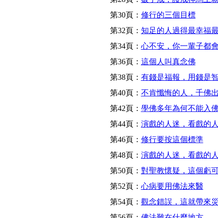
第30頁：
修行的三個目標
第32頁：
知足的人過得最幸福
第34頁：
心不安，你一輩子都
第36頁：
這個人叫真念佛
第38頁：
有錢是福報，用錢是
第40頁：
不肯懺悔的人，千佛
第42頁：
學佛多年為何不能入
第44頁：
演戲的人迷，看戲的
第46頁：
修行要按這個標準
第48頁：
演戲的人迷，看戲的
第50頁：
對聖教懷疑，這個虧
第52頁：
心病要用佛法來醫
第54頁：
觀念錯誤，這就帶來
第56頁：
佛法難在什麼地方