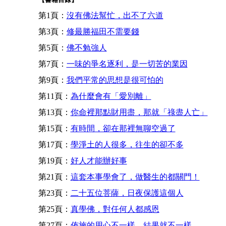
第1頁：
沒有佛法幫忙，出不了六道
第3頁：
修最勝福田不需要錢
第5頁：
佛不勉強人
第7頁：
一味的爭名逐利，是一切苦的業因
第9頁：
我們平常的思想是很可怕的
第11頁：
為什麼會有「愛別離」
第13頁：
你命裡那點財用盡，那就「祿盡人亡」
第15頁：
有時間，卻在那裡無聊空過了
第17頁：
學淨土的人很多，往生的卻不多
第19頁：
好人才能辦好事
第21頁：
這套本事學會了，做醫生的都關門！
第23頁：
二十五位菩薩，日夜保護這個人
第25頁：
真學佛，對任何人都感恩
第27頁：
佈施的用心不一樣，結果就不一樣