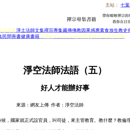
主站：
七葉
淨宗專集
淨土法師文集
禪宗專集
藏傳佛教
因果感應
素食放生
教史
集
民間善書
健康書籍
我們的 Facebook 粉絲群
贊助方式
戒邪淫網
淨空法師法語（五）
好人才能辦好事
來源：網友上傳 作者：淨空法師
個時候，國家就正式設官員，叫司徒，來主管教育。教什麼？教倫