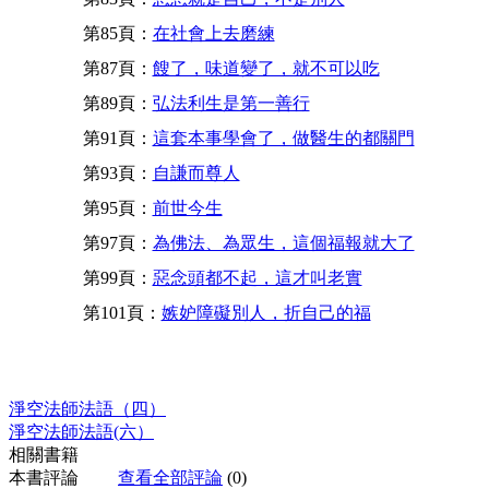
第85頁：
在社會上去磨練
第87頁：
餿了，味道變了，就不可以吃
第89頁：
弘法利生是第一善行
第91頁：
這套本事學會了，做醫生的都關門
第93頁：
自謙而尊人
第95頁：
前世今生
第97頁：
為佛法、為眾生，這個福報就大了
第99頁：
惡念頭都不起，這才叫老實
第101頁：
嫉妒障礙別人，折自己的福
淨空法師法語（四）
淨空法師法語(六）
相關書籍
本書評論
查看全部評論
(0)