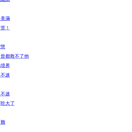
最美滿
會苦！
智慧
出世都救不了他
佛境界
人不迷
人不迷
可吃大了
災難