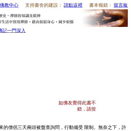
佛教中心
支持書舍的建設：
請點這裡
書本報錯：
留言板
傳記
一門深入
如佛友覺得此書不
錯，請按
的僧侶三天兩頭被盤查詢問，行動備受 限制。無奈之下，許