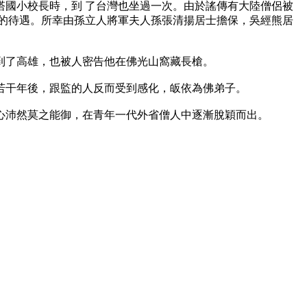
國小校長時，到 了台灣也坐過一次。由於謠傳有大陸僧侶被
去的待遇。所幸由孫立人將軍夫人孫張清揚居士擔保，吳經熊居
了高雄，也被人密告他在佛光山窩藏長槍。
干年後，跟監的人反而受到感化，皈依為佛弟子。
沛然莫之能御，在青年一代外省僧人中逐漸脫穎而出。