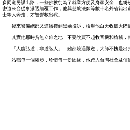
多同道另謀出路，一些佛教徒為了就業方便及身家安全，也紛
密遣來台從事滲透顛覆工作，他與慈航法師等數十名外省籍出家
士等人奔走，才被營救出獄。
後來警備總部又連續接到黑函投訴，檢舉他白天收聽大陸廣
其實他那時貧無立錐之地，不要說買不起收音機和槍械，就
「人能弘道，非道弘人」，雖然境遇艱逆，大師不愧是出身
站穩每一個腳步，珍惜每一份因緣，他跨入台灣社會及信徒