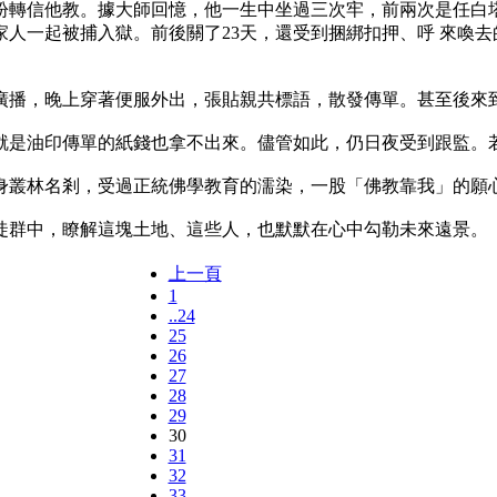
紛轉信他教。據大師回憶，他一生中坐過三次牢，前兩次是任白塔
人一起被捕入獄。前後關了23天，還受到捆綁扣押、呼 來喚
播，晚上穿著便服外出，張貼親共標語，散發傳單。甚至後來到
是油印傳單的紙錢也拿不出來。儘管如此，仍日夜受到跟監。若
叢林名剎，受過正統佛學教育的濡染，一股「佛教靠我」的願心
群中，瞭解這塊土地、這些人，也默默在心中勾勒未來遠景。
上一頁
1
..24
25
26
27
28
29
30
31
32
33..