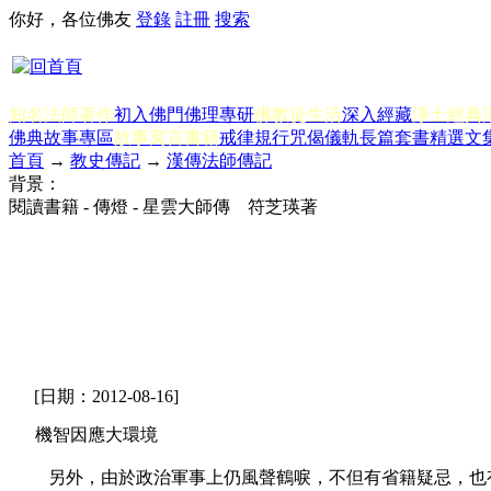
你好，各位佛友
登錄
註冊
搜索
知名法師著作
初入佛門
佛理專研
佛教徒生活
深入經藏
淨土經典
佛典故事專區
故事寓言書籍
戒律規行
咒偈儀軌
長篇套書
精選文
首頁
→
教史傳記
→
漢傳法師傳記
背景：
閱讀書籍 - 傳燈 - 星雲大師傳 符芝瑛著
[日期：2012-08-16]
機智因應大環境
另外，由於政治軍事上仍風聲鶴唳，不但有省籍疑忌，也有保