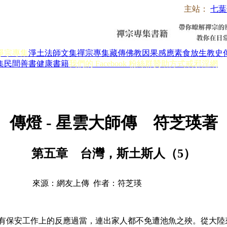
主站：
七葉
淨宗專集
淨土法師文集
禪宗專集
藏傳佛教
因果感應
素食放生
教史
集
民間善書
健康書籍
我們的 Facebook 粉絲群
贊助方式
戒邪淫網
傳燈 - 星雲大師傳 符芝瑛著
第五章 台灣，斯土斯人（5）
來源：網友上傳 作者：符芝瑛
安工作上的反應過當，連出家人都不免遭池魚之殃。從大陸來