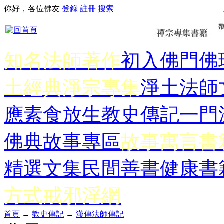
你好，各位佛友
登錄
註冊
搜索
知名法師著作
初入佛門
佛
土經典
淨宗專集
淨土法師
應
素食放生
教史傳記
一門
佛典故事專區
故事寓言書
精選文集
民間善書
健康書
方式
戒邪淫網
首頁
→
教史傳記
→
漢傳法師傳記